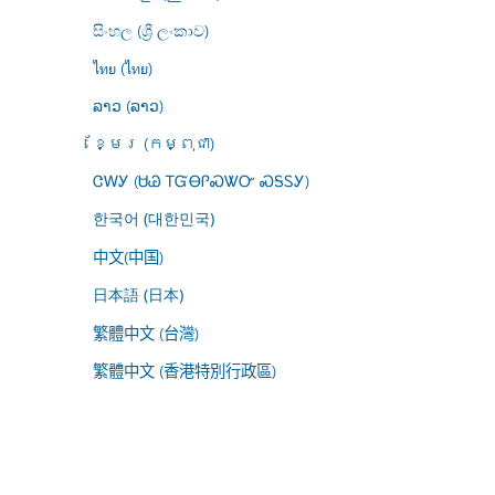
සිංහල (ශ්‍රී ලංකාව)
ไทย (ไทย)
ລາວ (ລາວ)
ខ្មែរ (កម្ពុជា)
ᏣᎳᎩ (ᏌᏊ ᎢᏳᎾᎵᏍᏔᏅ ᏍᎦᏚᎩ)
한국어 (대한민국)
中文(中国)
日本語 (日本)
繁體中文 (台灣)
繁體中文 (香港特別行政區)