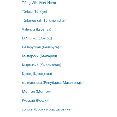
Tiếng Việt (Việt Nam)
Türkçe (Türkiye)
Türkmen dili (Türkmenistan)
Valencià (Espanya)
Ελληνικά (Ελλάδα)
Беларуская (Беларусь)
Български (България)
Кыргызча (Кыргызстан)
Қазақ (Қазақстан)
македонски (Република Македонија)
Монгол (Монгол)
Русский (Россия)
српски (Босна и Херцеговина)