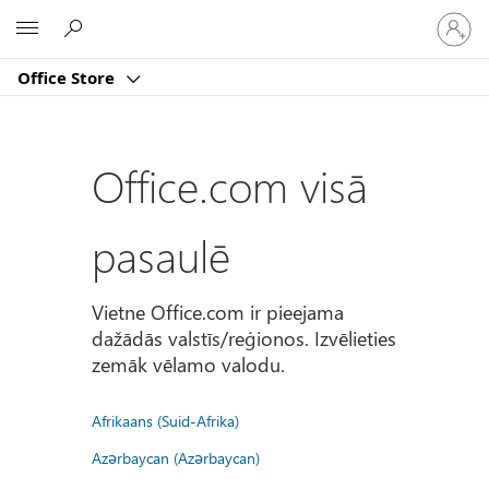
Pierakst
Microsoft
savā
kontā
Office Store
Office.com visā
pasaulē
Vietne Office.com ir pieejama
dažādās valstīs/reģionos. Izvēlieties
zemāk vēlamo valodu.
Afrikaans (Suid-Afrika)
Azərbaycan (Azərbaycan)