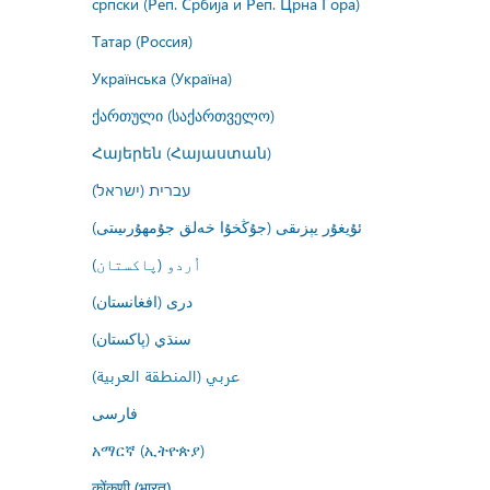
српски (Реп. Србија и Реп. Црна Гора)
Татар (Россия)
Українська (Україна)
ქართული (საქართველო)
Հայերեն (Հայաստան)
עברית (ישראל)
ئۇيغۇر يېزىقى (جۇڭخۇا خەلق جۇمھۇرىيىتى)
اُردو (پاکستان)
درى (افغانستان)
سنڌي (پاکستان)
عربي (المنطقة العربية)
فارسى
አማርኛ (ኢትዮጵያ)
कोंकणी (भारत)