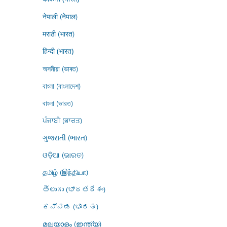
नेपाली (नेपाल)
मराठी (भारत)
हिन्दी (भारत)
অসমীয়া (ভাৰত)
বাংলা (বাংলাদেশ)
বাংলা (ভারত)
ਪੰਜਾਬੀ (ਭਾਰਤ)
ગુજરાતી (ભારત)
ଓଡ଼ିଆ (ଭାରତ)
தமிழ் (இந்தியா)
తెలుగు (భారతదేశం)
ಕನ್ನಡ (ಭಾರತ)
മലയാളം (ഇന്ത്യ)