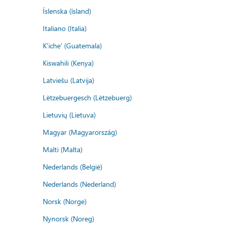
Íslenska (ísland)
Italiano (Italia)
K'iche' (Guatemala)
Kiswahili (Kenya)
Latviešu (Latvija)
Lëtzebuergesch (Lëtzebuerg)
Lietuvių (Lietuva)
Magyar (Magyarország)
Malti (Malta)
Nederlands (België)
Nederlands (Nederland)
Norsk (Norge)
Nynorsk (Noreg)