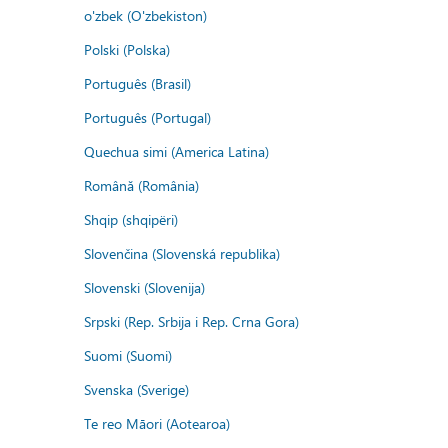
o'zbek (O'zbekiston)
Polski (Polska)
Português (Brasil)
Português (Portugal)
Quechua simi (America Latina)
Română (România)
Shqip (shqipëri)
Slovenčina (Slovenská republika)
Slovenski (Slovenija)
Srpski (Rep. Srbija i Rep. Crna Gora)
Suomi (Suomi)
Svenska (Sverige)
Te reo Māori (Aotearoa)