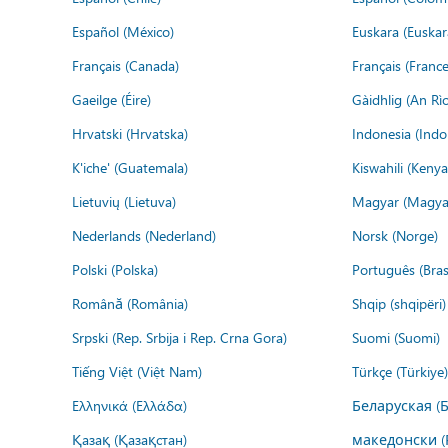
Español (México)
Euskara (Euskar
Français (Canada)
Français (France
Gaeilge (Éire)
Gàidhlig (An R
Hrvatski (Hrvatska)
Indonesia (Indo
K'iche' (Guatemala)
Kiswahili (Kenya
Lietuvių (Lietuva)
Magyar (Magya
Nederlands (Nederland)
Norsk (Norge)
Polski (Polska)
Português (Brasi
Română (România)
Shqip (shqipëri)
Srpski (Rep. Srbija i Rep. Crna Gora)
Suomi (Suomi)
Tiếng Việt (Việt Nam)
Türkçe (Türkiye)
Ελληνικά (Ελλάδα)
Беларуская (
Қазақ (Қазақстан)
македонски (