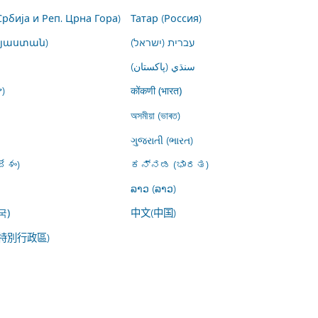
Србија и Реп. Црна Гора)
Татар (Россия)
այաստան)
עברית (ישראל)
سنڌي (پاکستان)
)
कोंकणी (भारत)
অসমীয়া (ভাৰত)
ગુજરાતી (ભારત)
ేశం)
ಕನ್ನಡ (ಭಾರತ)
ລາວ (ລາວ)
中文(中国)
국)
特別行政區)