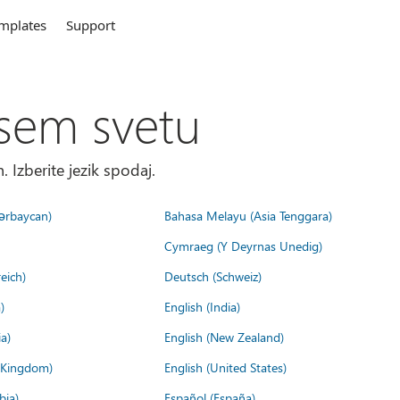
mplates
Support
sem svetu
. Izberite jezik spodaj.
ərbaycan)
Bahasa Melayu (Asia Tenggara)
Cymraeg (Y Deyrnas Unedig)
eich)
Deutsch (Schweiz)
)
English (India)
a)
English (New Zealand)
d Kingdom)
English (United States)
bia)
Español (España)