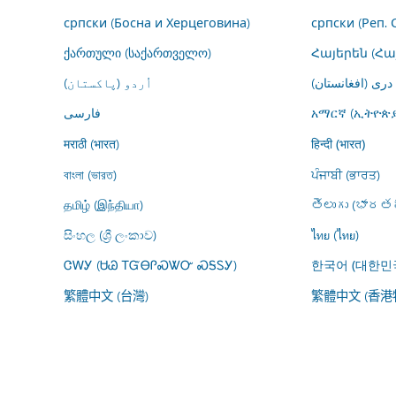
српски (Босна и Херцеговина)
српски (Реп. 
ქართული (საქართველო)
Հայերեն (Հ
درى (افغانستان)
اُردو (پاکستان)
فارسى
አማርኛ (ኢትዮጵያ
मराठी (भारत)
हिन्दी (भारत)
বাংলা (ভারত)
ਪੰਜਾਬੀ (ਭਾਰਤ)
தமிழ் (இந்தியா)
తెలుగు (భారతద
සිංහල (ශ්‍රී ලංකාව)
ไทย (ไทย)
ᏣᎳᎩ (ᏌᏊ ᎢᏳᎾᎵᏍᏔᏅ ᏍᎦᏚᎩ)
한국어 (대한민
繁體中文 (台灣)
繁體中文 (香港