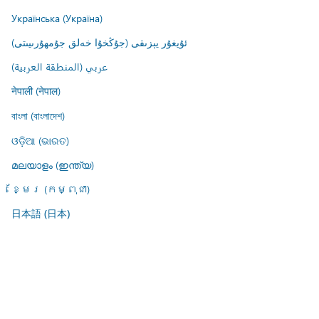
Українська (Україна)
ئۇيغۇر يېزىقى (جۇڭخۇا خەلق جۇمھۇرىيىتى)
عربي (المنطقة العربية)
नेपाली (नेपाल)
বাংলা (বাংলাদেশ)
ଓଡ଼ିଆ (ଭାରତ)
മലയാളം (ഇന്ത്യ)
ខ្មែរ (កម្ពុជា)
日本語 (日本)