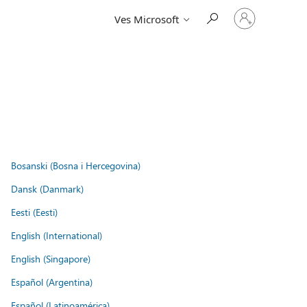
Vpišite
Ves Microsoft
se
v
svoj
račun
Bosanski (Bosna i Hercegovina)
Dansk (Danmark)
Eesti (Eesti)
English (International)
English (Singapore)
Español (Argentina)
Español (Latinoamérica)