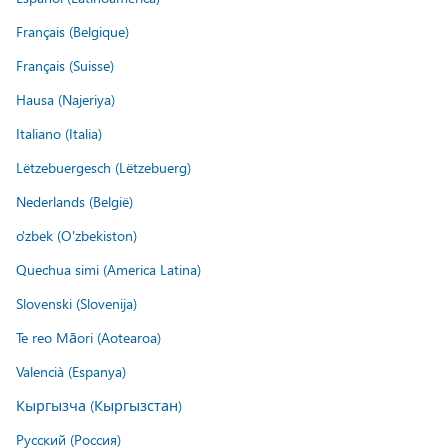
Français (Belgique)
Français (Suisse)
Hausa (Najeriya)
Italiano (Italia)
Lëtzebuergesch (Lëtzebuerg)
Nederlands (België)
o'zbek (O'zbekiston)
Quechua simi (America Latina)
Slovenski (Slovenija)
Te reo Māori (Aotearoa)
Valencià (Espanya)
Кыргызча (Кыргызстан)
Русский (Россия)