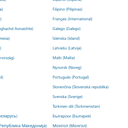
a)
Filipino (Pilipinas)
)
Français (International)
ìoghachd Aonaichte)
Galego (Galego)
nesia)
Íslenska (ísland)
)
Latviešu (Latvija)
rország)
Malti (Malta)
Nynorsk (Noreg)
l)
Português (Portugal)
Slovenčina (Slovenská republika)
Svenska (Sverige)
Türkmen dili (Türkmenistan)
Беларусь)
Български (България)
Република Македонија)
Монгол (Монгол)