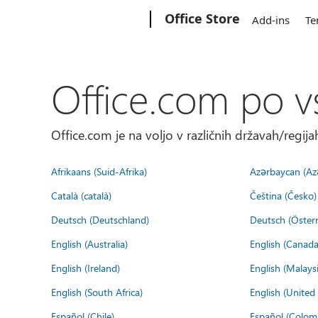
Microsoft
Office Store
Add-ins
Te
Office.com po v
Office.com je na voljo v različnih državah/regijah
Afrikaans (Suid-Afrika)
Azərbaycan (Az
Català (català)
Čeština (Česko)
Deutsch (Deutschland)
Deutsch (Österr
English (Australia)
English (Canada
English (Ireland)
English (Malaysi
English (South Africa)
English (Unite
Español (Chile)
Español (Colom