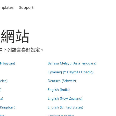
mplates
Support
全球網站
請選擇下列語言喜好設定。
ərbaycan)
Bahasa Melayu (Asia Tenggara)
Cymraeg (Y Deyrnas Unedig)
eich)
Deutsch (Schweiz)
)
English (India)
a)
English (New Zealand)
d Kingdom)
English (United States)
bia)
Español (España)