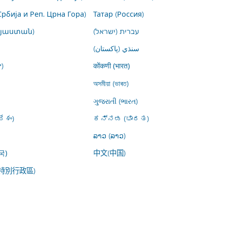
Србија и Реп. Црна Гора)
Татар (Россия)
այաստան)
עברית (ישראל)
سنڌي (پاکستان)
)
कोंकणी (भारत)
অসমীয়া (ভাৰত)
ગુજરાતી (ભારત)
ేశం)
ಕನ್ನಡ (ಭಾರತ)
ລາວ (ລາວ)
中文(中国)
국)
特別行政區)