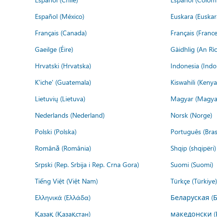
Español (México)
Euskara (Euskar
Français (Canada)
Français (France
Gaeilge (Éire)
Gàidhlig (An R
Hrvatski (Hrvatska)
Indonesia (Indo
K'iche' (Guatemala)
Kiswahili (Kenya
Lietuvių (Lietuva)
Magyar (Magya
Nederlands (Nederland)
Norsk (Norge)
Polski (Polska)
Português (Brasi
Română (România)
Shqip (shqipëri)
Srpski (Rep. Srbija i Rep. Crna Gora)
Suomi (Suomi)
Tiếng Việt (Việt Nam)
Türkçe (Türkiye)
Ελληνικά (Ελλάδα)
Беларуская (
Қазақ (Қазақстан)
македонски (