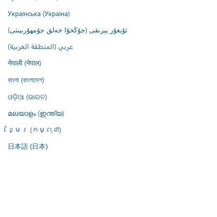
Українська (Україна)
ئۇيغۇر يېزىقى (جۇڭخۇا خەلق جۇمھۇرىيىتى)
عربي (المنطقة العربية)
नेपाली (नेपाल)
বাংলা (বাংলাদেশ)
ଓଡ଼ିଆ (ଭାରତ)
മലയാളം (ഇന്ത്യ)
ខ្មែរ (កម្ពុជា)
日本語 (日本)