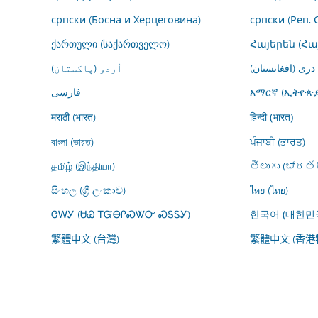
српски (Босна и Херцеговина)
српски (Реп. 
ქართული (საქართველო)
Հայերեն (Հ
درى (افغانستان)
اُردو (پاکستان)
فارسى
አማርኛ (ኢትዮጵያ
मराठी (भारत)
हिन्दी (भारत)
বাংলা (ভারত)
ਪੰਜਾਬੀ (ਭਾਰਤ)
தமிழ் (இந்தியா)
తెలుగు (భారతద
සිංහල (ශ්‍රී ලංකාව)
ไทย (ไทย)
ᏣᎳᎩ (ᏌᏊ ᎢᏳᎾᎵᏍᏔᏅ ᏍᎦᏚᎩ)
한국어 (대한민
繁體中文 (台灣)
繁體中文 (香港