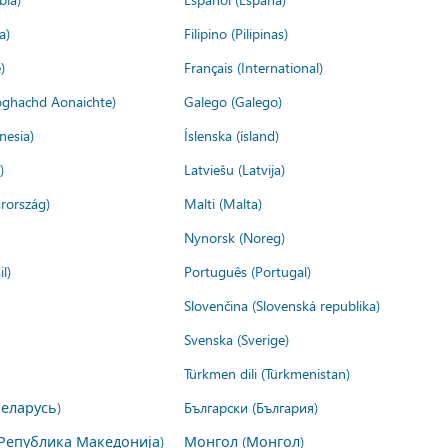
a)
Filipino (Pilipinas)
)
Français (International)
ìoghachd Aonaichte)
Galego (Galego)
nesia)
Íslenska (ísland)
)
Latviešu (Latvija)
rország)
Malti (Malta)
Nynorsk (Noreg)
l)
Português (Portugal)
Slovenčina (Slovenská republika)
Svenska (Sverige)
Türkmen dili (Türkmenistan)
Беларусь)
Български (България)
Република Македонија)
Монгол (Монгол)