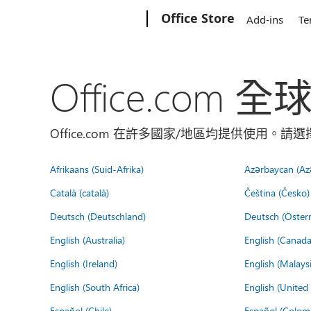
Microsoft
Office Store
Add-ins
Te
Office.com 
Office.com 在許多國家/地區均提供使用。
Afrikaans (Suid-Afrika)
Azərbaycan (Az
Català (català)
Čeština (Česko)
Deutsch (Deutschland)
Deutsch (Österr
English (Australia)
English (Canada
English (Ireland)
English (Malaysi
English (South Africa)
English (Unite
Español (Chile)
Español (Colom