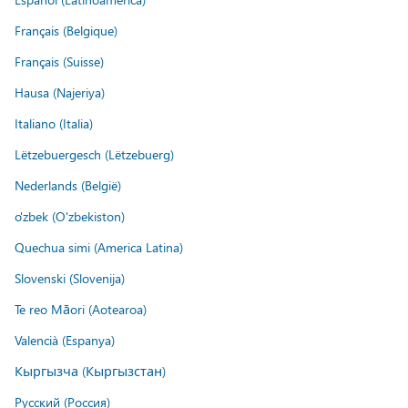
Français (Belgique)
Français (Suisse)
Hausa (Najeriya)
Italiano (Italia)
Lëtzebuergesch (Lëtzebuerg)
Nederlands (België)
o'zbek (O'zbekiston)
Quechua simi (America Latina)
Slovenski (Slovenija)
Te reo Māori (Aotearoa)
Valencià (Espanya)
Кыргызча (Кыргызстан)
Русский (Россия)