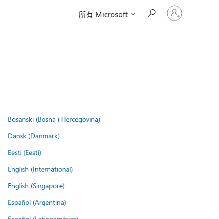
登
所有 Microsoft
入
您
的
帳
戶
Bosanski (Bosna i Hercegovina)
Dansk (Danmark)
Eesti (Eesti)
English (International)
English (Singapore)
Español (Argentina)
Español (Latinoamérica)