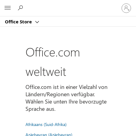
Bei
Microsoft
Ihrem
Konto
Office Store
anmeld
Office.com
weltweit
Office.com ist in einer Vielzahl von
Ländern/Regionen verfügbar.
Wählen Sie unten Ihre bevorzugte
Sprache aus.
Afrikaans (Suid-Afrika)
Azərbaycan (Azərbaycan)