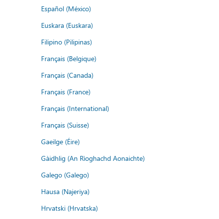
Español (México)
Euskara (Euskara)
Filipino (Pilipinas)
Français (Belgique)
Français (Canada)
Français (France)
Français (International)
Français (Suisse)
Gaeilge (Éire)
Gàidhlig (An Rìoghachd Aonaichte)
Galego (Galego)
Hausa (Najeriya)
Hrvatski (Hrvatska)