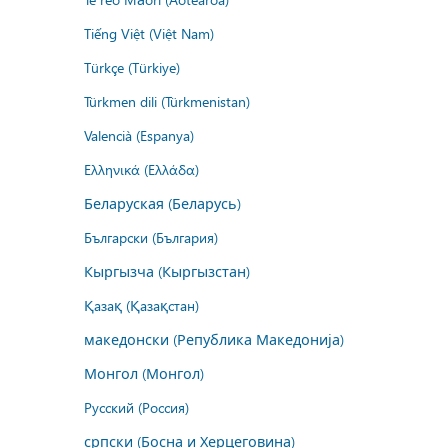
Tiếng Việt (Việt Nam)
Türkçe (Türkiye)
Türkmen dili (Türkmenistan)
Valencià (Espanya)
Ελληνικά (Ελλάδα)
Беларуская (Беларусь)
Български (България)
Кыргызча (Кыргызстан)
Қазақ (Қазақстан)
македонски (Република Македонија)
Монгол (Монгол)
Русский (Россия)
српски (Босна и Херцеговина)