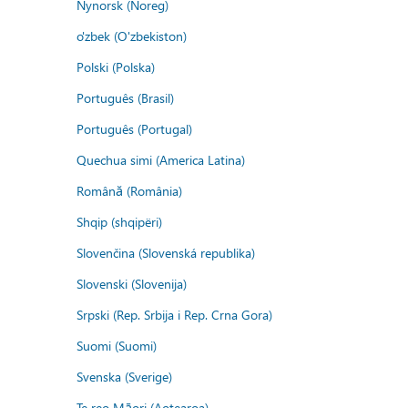
Nynorsk (Noreg)
o'zbek (O'zbekiston)
Polski (Polska)
Português (Brasil)
Português (Portugal)
Quechua simi (America Latina)
Română (România)
Shqip (shqipëri)
Slovenčina (Slovenská republika)
Slovenski (Slovenija)
Srpski (Rep. Srbija i Rep. Crna Gora)
Suomi (Suomi)
Svenska (Sverige)
Te reo Māori (Aotearoa)