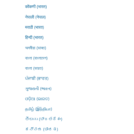
कोंकणी (भारत)
नेपाली (नेपाल)
मराठी (भारत)
हिन्दी (भारत)
অসমীয়া (ভাৰত)
বাংলা (বাংলাদেশ)
বাংলা (ভারত)
ਪੰਜਾਬੀ (ਭਾਰਤ)
ગુજરાતી (ભારત)
ଓଡ଼ିଆ (ଭାରତ)
தமிழ் (இந்தியா)
తెలుగు (భారతదేశం)
ಕನ್ನಡ (ಭಾರತ)