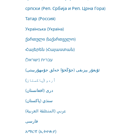
српски (Реп. Србија и Реп. Црна Гора)
Татар (Россия)
Українська (Україна)
ქართული (საქართველო)
Հայերեն (Հայաստան)
עברית (ישראל)
ئۇيغۇر يېزىقى (جۇڭخۇا خەلق جۇمھۇرىيىتى)
اُردو (پاکستان)
درى (افغانستان)
سنڌي (پاکستان)
عربي (المنطقة العربية)
فارسى
አማርኛ (ኢትዮጵያ)