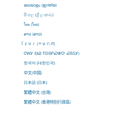
മലയാളം (ഇന്ത്യ)
සිංහල (ශ්‍රී ලංකාව)
ไทย (ไทย)
ລາວ (ລາວ)
ខ្មែរ (កម្ពុជា)
ᏣᎳᎩ (ᏌᏊ ᎢᏳᎾᎵᏍᏔᏅ ᏍᎦᏚᎩ)
한국어 (대한민국)
中文(中国)
日本語 (日本)
繁體中文 (台灣)
繁體中文 (香港特別行政區)