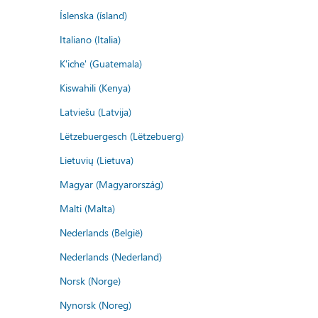
Íslenska (ísland)
Italiano (Italia)
K'iche' (Guatemala)
Kiswahili (Kenya)
Latviešu (Latvija)
Lëtzebuergesch (Lëtzebuerg)
Lietuvių (Lietuva)
Magyar (Magyarország)
Malti (Malta)
Nederlands (België)
Nederlands (Nederland)
Norsk (Norge)
Nynorsk (Noreg)