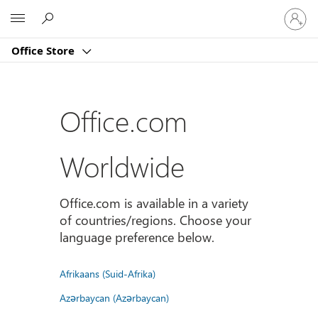
Sign
Microsoft
in
to
Office Store
your
account
Office.com
Worldwide
Office.com is available in a variety
of countries/regions. Choose your
language preference below.
Afrikaans (Suid-Afrika)
Azərbaycan (Azərbaycan)