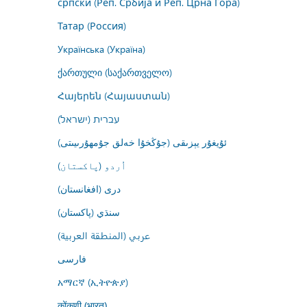
српски (Реп. Србија и Реп. Црна Гора)
Татар (Россия)
Українська (Україна)
ქართული (საქართველო)
Հայերեն (Հայաստան)
עברית (ישראל)
ئۇيغۇر يېزىقى (جۇڭخۇا خەلق جۇمھۇرىيىتى)
اُردو (پاکستان)
درى (افغانستان)
سنڌي (پاکستان)
عربي (المنطقة العربية)
فارسى
አማርኛ (ኢትዮጵያ)
कोंकणी (भारत)