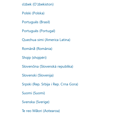
o'zbek (O'zbekiston)
Polski (Polska)
Português (Brasil)
Português (Portugal)
Quechua simi (America Latina)
Română (România)
Shqip (shqipëri)
Slovenčina (Slovenská republika)
Slovenski (Slovenija)
Srpski (Rep. Srbija i Rep. Crna Gora)
Suomi (Suomi)
Svenska (Sverige)
Te reo Māori (Aotearoa)