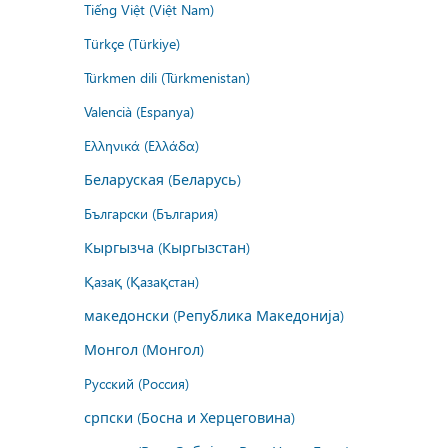
Tiếng Việt (Việt Nam)
Türkçe (Türkiye)
Türkmen dili (Türkmenistan)
Valencià (Espanya)
Ελληνικά (Ελλάδα)
Беларуская (Беларусь)
Български (България)
Кыргызча (Кыргызстан)
Қазақ (Қазақстан)
македонски (Република Македонија)
Монгол (Монгол)
Русский (Россия)
српски (Босна и Херцеговина)