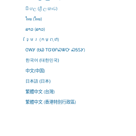
සිංහල (ශ්‍රී ලංකාව)
ไทย (ไทย)
ລາວ (ລາວ)
ខ្មែរ (កម្ពុជា)
ᏣᎳᎩ (ᏌᏊ ᎢᏳᎾᎵᏍᏔᏅ ᏍᎦᏚᎩ)
한국어 (대한민국)
中文(中国)
日本語 (日本)
繁體中文 (台灣)
繁體中文 (香港特別行政區)