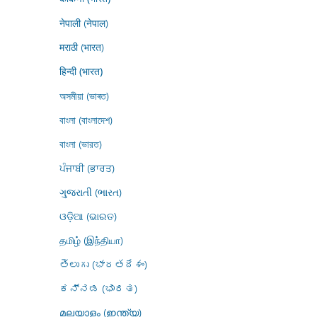
नेपाली (नेपाल)
मराठी (भारत)
हिन्दी (भारत)
অসমীয়া (ভাৰত)
বাংলা (বাংলাদেশ)
বাংলা (ভারত)
ਪੰਜਾਬੀ (ਭਾਰਤ)
ગુજરાતી (ભારત)
ଓଡ଼ିଆ (ଭାରତ)
தமிழ் (இந்தியா)
తెలుగు (భారతదేశం)
ಕನ್ನಡ (ಭಾರತ)
മലയാളം (ഇന്ത്യ)