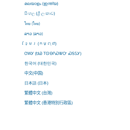
മലയാളം (ഇന്ത്യ)
සිංහල (ශ්‍රී ලංකාව)
ไทย (ไทย)
ລາວ (ລາວ)
ខ្មែរ (កម្ពុជា)
ᏣᎳᎩ (ᏌᏊ ᎢᏳᎾᎵᏍᏔᏅ ᏍᎦᏚᎩ)
한국어 (대한민국)
中文(中国)
日本語 (日本)
繁體中文 (台灣)
繁體中文 (香港特別行政區)