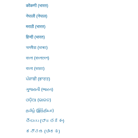
कोंकणी (भारत)
नेपाली (नेपाल)
मराठी (भारत)
हिन्दी (भारत)
অসমীয়া (ভাৰত)
বাংলা (বাংলাদেশ)
বাংলা (ভারত)
ਪੰਜਾਬੀ (ਭਾਰਤ)
ગુજરાતી (ભારત)
ଓଡ଼ିଆ (ଭାରତ)
தமிழ் (இந்தியா)
తెలుగు (భారతదేశం)
ಕನ್ನಡ (ಭಾರತ)