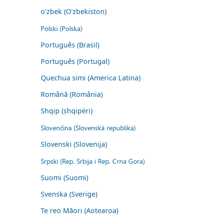
o'zbek (O'zbekiston)
Polski (Polska)
Português (Brasil)
Português (Portugal)
Quechua simi (America Latina)
Română (România)
Shqip (shqipëri)
Slovenčina (Slovenská republika)
Slovenski (Slovenija)
Srpski (Rep. Srbija i Rep. Crna Gora)
Suomi (Suomi)
Svenska (Sverige)
Te reo Māori (Aotearoa)