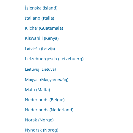
Íslenska (ísland)
Italiano (Italia)
K'iche' (Guatemala)
Kiswahili (Kenya)
Latviešu (Latvija)
Lëtzebuergesch (Lëtzebuerg)
Lietuvių (Lietuva)
Magyar (Magyarország)
Malti (Malta)
Nederlands (België)
Nederlands (Nederland)
Norsk (Norge)
Nynorsk (Noreg)