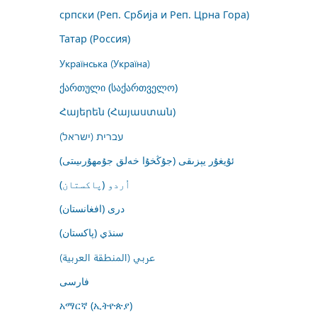
српски (Реп. Србија и Реп. Црна Гора)
Татар (Россия)
Українська (Україна)
ქართული (საქართველო)
Հայերեն (Հայաստան)
עברית (ישראל)
ئۇيغۇر يېزىقى (جۇڭخۇا خەلق جۇمھۇرىيىتى)
اُردو (پاکستان)
درى (افغانستان)
سنڌي (پاکستان)
عربي (المنطقة العربية)
فارسى
አማርኛ (ኢትዮጵያ)