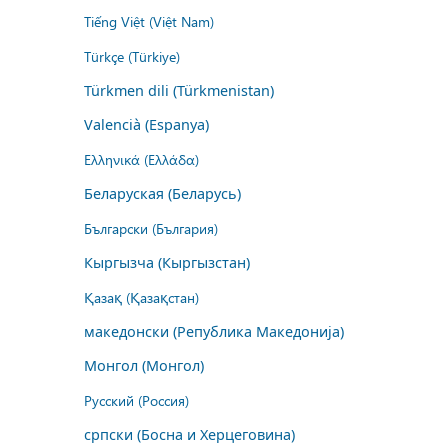
Tiếng Việt (Việt Nam)
Türkçe (Türkiye)
Türkmen dili (Türkmenistan)
Valencià (Espanya)
Ελληνικά (Ελλάδα)
Беларуская (Беларусь)
Български (България)
Кыргызча (Кыргызстан)
Қазақ (Қазақстан)
македонски (Република Македонија)
Монгол (Монгол)
Русский (Россия)
српски (Босна и Херцеговина)