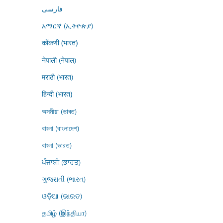
فارسى
አማርኛ (ኢትዮጵያ)
कोंकणी (भारत)
नेपाली (नेपाल)
मराठी (भारत)
हिन्दी (भारत)
অসমীয়া (ভাৰত)
বাংলা (বাংলাদেশ)
বাংলা (ভারত)
ਪੰਜਾਬੀ (ਭਾਰਤ)
ગુજરાતી (ભારત)
ଓଡ଼ିଆ (ଭାରତ)
தமிழ் (இந்தியா)