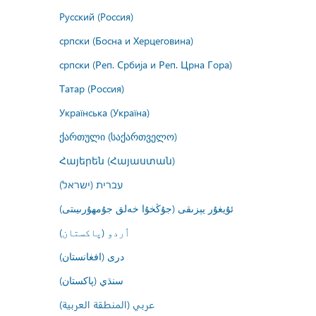
Русский (Россия)
српски (Босна и Херцеговина)
српски (Реп. Србија и Реп. Црна Гора)
Татар (Россия)
Українська (Україна)
ქართული (საქართველო)
Հայերեն (Հայաստան)
עברית (ישראל)
ئۇيغۇر يېزىقى (جۇڭخۇا خەلق جۇمھۇرىيىتى)
اُردو (پاکستان)
درى (افغانستان)
سنڌي (پاکستان)
عربي (المنطقة العربية)