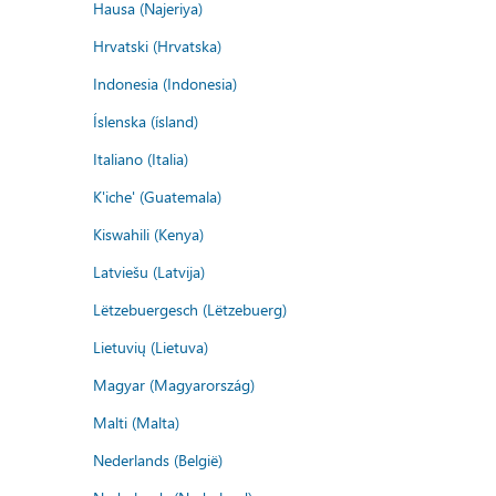
Hausa (Najeriya)
Hrvatski (Hrvatska)
Indonesia (Indonesia)
Íslenska (ísland)
Italiano (Italia)
K'iche' (Guatemala)
Kiswahili (Kenya)
Latviešu (Latvija)
Lëtzebuergesch (Lëtzebuerg)
Lietuvių (Lietuva)
Magyar (Magyarország)
Malti (Malta)
Nederlands (België)