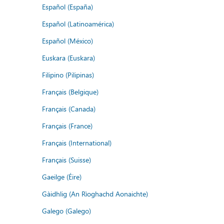
Español (España)
Español (Latinoamérica)
Español (México)
Euskara (Euskara)
Filipino (Pilipinas)
Français (Belgique)
Français (Canada)
Français (France)
Français (International)
Français (Suisse)
Gaeilge (Éire)
Gàidhlig (An Rìoghachd Aonaichte)
Galego (Galego)