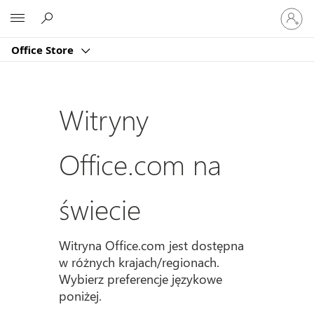
Zaloguj
Microsoft
się
do
Office Store
swojeg
konta
Witryny
Office.com na
świecie
Witryna Office.com jest dostępna
w różnych krajach/regionach.
Wybierz preferencje językowe
poniżej.