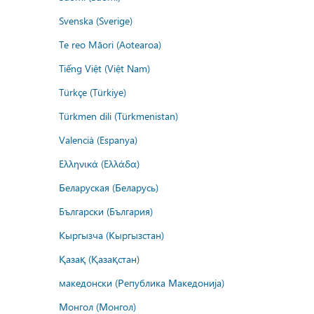
Svenska (Sverige)
Te reo Māori (Aotearoa)
Tiếng Việt (Việt Nam)
Türkçe (Türkiye)
Türkmen dili (Türkmenistan)
Valencià (Espanya)
Ελληνικά (Ελλάδα)
Беларуская (Беларусь)
Български (България)
Кыргызча (Кыргызстан)
Қазақ (Қазақстан)
македонски (Република Македонија)
Монгол (Монгол)