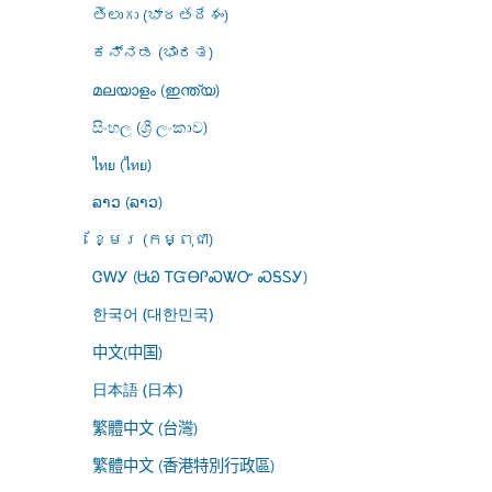
తెలుగు (భారతదేశం)
ಕನ್ನಡ (ಭಾರತ)
മലയാളം (ഇന്ത്യ)
සිංහල (ශ්‍රී ලංකාව)
ไทย (ไทย)
ລາວ (ລາວ)
ខ្មែរ (កម្ពុជា)
ᏣᎳᎩ (ᏌᏊ ᎢᏳᎾᎵᏍᏔᏅ ᏍᎦᏚᎩ)
한국어 (대한민국)
中文(中国)
日本語 (日本)
繁體中文 (台灣)
繁體中文 (香港特別行政區)