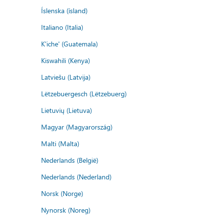
Íslenska (ísland)
Italiano (Italia)
K'iche' (Guatemala)
Kiswahili (Kenya)
Latviešu (Latvija)
Lëtzebuergesch (Lëtzebuerg)
Lietuvių (Lietuva)
Magyar (Magyarország)
Malti (Malta)
Nederlands (België)
Nederlands (Nederland)
Norsk (Norge)
Nynorsk (Noreg)