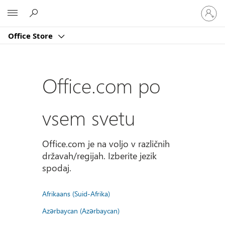
Vpišite
Microsoft
se
v
Office Store
svoj
račun
Office.com po
vsem svetu
Office.com je na voljo v različnih
državah/regijah. Izberite jezik
spodaj.
Afrikaans (Suid-Afrika)
Azərbaycan (Azərbaycan)