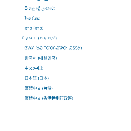
සිංහල (ශ්‍රී ලංකාව)
ไทย (ไทย)
ລາວ (ລາວ)
ខ្មែរ (កម្ពុជា)
ᏣᎳᎩ (ᏌᏊ ᎢᏳᎾᎵᏍᏔᏅ ᏍᎦᏚᎩ)
한국어 (대한민국)
中文(中国)
日本語 (日本)
繁體中文 (台灣)
繁體中文 (香港特別行政區)