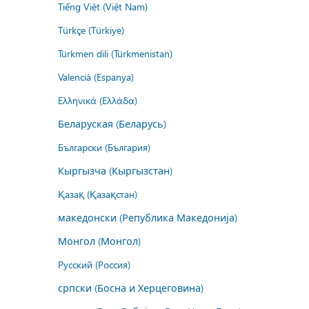
Tiếng Việt (Việt Nam)
Türkçe (Türkiye)
Türkmen dili (Türkmenistan)
Valencià (Espanya)
Ελληνικά (Ελλάδα)
Беларуская (Беларусь)
Български (България)
Кыргызча (Кыргызстан)
Қазақ (Қазақстан)
македонски (Република Македонија)
Монгол (Монгол)
Русский (Россия)
српски (Босна и Херцеговина)