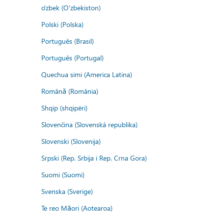
o'zbek (O'zbekiston)
Polski (Polska)
Português (Brasil)
Português (Portugal)
Quechua simi (America Latina)
Română (România)
Shqip (shqipëri)
Slovenčina (Slovenská republika)
Slovenski (Slovenija)
Srpski (Rep. Srbija i Rep. Crna Gora)
Suomi (Suomi)
Svenska (Sverige)
Te reo Māori (Aotearoa)