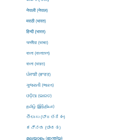
नेपाली (नेपाल)
मराठी (भारत)
हिन्दी (भारत)
অসমীয়া (ভাৰত)
বাংলা (বাংলাদেশ)
বাংলা (ভারত)
ਪੰਜਾਬੀ (ਭਾਰਤ)
ગુજરાતી (ભારત)
ଓଡ଼ିଆ (ଭାରତ)
தமிழ் (இந்தியா)
తెలుగు (భారతదేశం)
ಕನ್ನಡ (ಭಾರತ)
മലയാളം (ഇന്ത്യ)