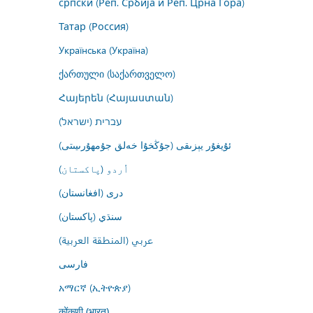
српски (Реп. Србија и Реп. Црна Гора)
Татар (Россия)
Українська (Україна)
ქართული (საქართველო)
Հայերեն (Հայաստան)
עברית (ישראל)
ئۇيغۇر يېزىقى (جۇڭخۇا خەلق جۇمھۇرىيىتى)
اُردو (پاکستان)
درى (افغانستان)
سنڌي (پاکستان)
عربي (المنطقة العربية)
فارسى
አማርኛ (ኢትዮጵያ)
कोंकणी (भारत)