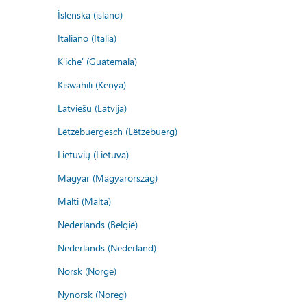
Íslenska (ísland)
Italiano (Italia)
K'iche' (Guatemala)
Kiswahili (Kenya)
Latviešu (Latvija)
Lëtzebuergesch (Lëtzebuerg)
Lietuvių (Lietuva)
Magyar (Magyarország)
Malti (Malta)
Nederlands (België)
Nederlands (Nederland)
Norsk (Norge)
Nynorsk (Noreg)