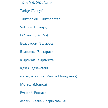
Tiếng Việt (Việt Nam)
Türkçe (Türkiye)
Türkmen dili (Türkmenistan)
Valencià (Espanya)
Ελληνικά (Ελλάδα)
Беларуская (Беларусь)
Български (България)
Кыргызча (Кыргызстан)
Қазақ (Қазақстан)
македонски (Република Македонија)
Монгол (Монгол)
Русский (Россия)
српски (Босна и Херцеговина)