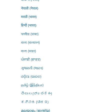
नेपाली (नेपाल)
मराठी (भारत)
हिन्दी (भारत)
অসমীয়া (ভাৰত)
বাংলা (বাংলাদেশ)
বাংলা (ভারত)
ਪੰਜਾਬੀ (ਭਾਰਤ)
ગુજરાતી (ભારત)
ଓଡ଼ିଆ (ଭାରତ)
தமிழ் (இந்தியா)
తెలుగు (భారతదేశం)
ಕನ್ನಡ (ಭಾರತ)
മലയാളം (ഇന്ത്യ)