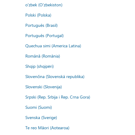
o'zbek (O'zbekiston)
Polski (Polska)
Português (Brasil)
Português (Portugal)
Quechua simi (America Latina)
Română (România)
Shqip (shqipëri)
Slovenčina (Slovenská republika)
Slovenski (Slovenija)
Srpski (Rep. Srbija i Rep. Crna Gora)
Suomi (Suomi)
Svenska (Sverige)
Te reo Māori (Aotearoa)