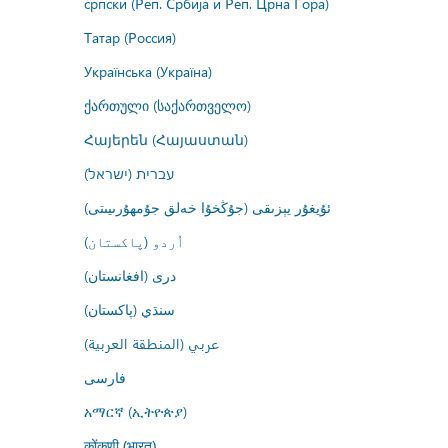
српски (Реп. Србија и Реп. Црна Гора)
Татар (Россия)
Українська (Україна)
ქართული (საქართველო)
Հայերեն (Հայաստան)
עברית (ישראל)
ئۇيغۇر يېزىقى (جۇڭخۇا خەلق جۇمھۇرىيىتى)
اُردو (پاکستان)
درى (افغانستان)
سنڌي (پاکستان)
عربي (المنطقة العربية)
فارسى
አማርኛ (ኢትዮጵያ)
कोंकणी (भारत)