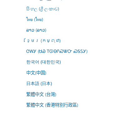
සිංහල (ශ්‍රී ලංකාව)
ไทย (ไทย)
ລາວ (ລາວ)
ខ្មែរ (កម្ពុជា)
ᏣᎳᎩ (ᏌᏊ ᎢᏳᎾᎵᏍᏔᏅ ᏍᎦᏚᎩ)
한국어 (대한민국)
中文(中国)
日本語 (日本)
繁體中文 (台灣)
繁體中文 (香港特別行政區)