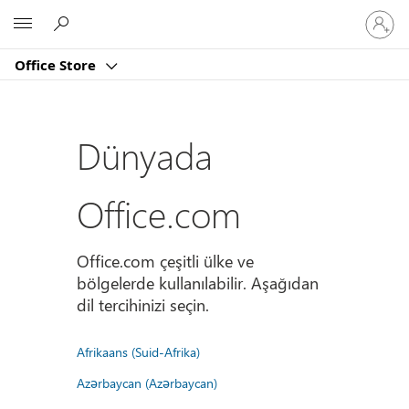
Hesabın
Microsoft
oturum
açın
Office Store
Dünyada
Office.com
Office.com çeşitli ülke ve
bölgelerde kullanılabilir. Aşağıdan
dil tercihinizi seçin.
Afrikaans (Suid-Afrika)
Azərbaycan (Azərbaycan)