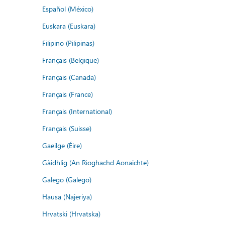
Español (México)
Euskara (Euskara)
Filipino (Pilipinas)
Français (Belgique)
Français (Canada)
Français (France)
Français (International)
Français (Suisse)
Gaeilge (Éire)
Gàidhlig (An Rìoghachd Aonaichte)
Galego (Galego)
Hausa (Najeriya)
Hrvatski (Hrvatska)