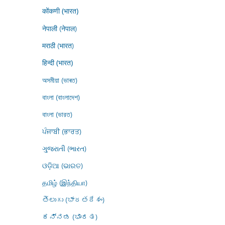
कोंकणी (भारत)
नेपाली (नेपाल)
मराठी (भारत)
हिन्दी (भारत)
অসমীয়া (ভাৰত)
বাংলা (বাংলাদেশ)
বাংলা (ভারত)
ਪੰਜਾਬੀ (ਭਾਰਤ)
ગુજરાતી (ભારત)
ଓଡ଼ିଆ (ଭାରତ)
தமிழ் (இந்தியா)
తెలుగు (భారతదేశం)
ಕನ್ನಡ (ಭಾರತ)