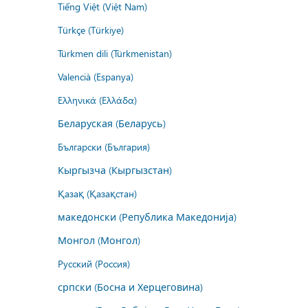
Tiếng Việt (Việt Nam)
Türkçe (Türkiye)
Türkmen dili (Türkmenistan)
Valencià (Espanya)
Ελληνικά (Ελλάδα)
Беларуская (Беларусь)
Български (България)
Кыргызча (Кыргызстан)
Қазақ (Қазақстан)
македонски (Република Македонија)
Монгол (Монгол)
Русский (Россия)
српски (Босна и Херцеговина)