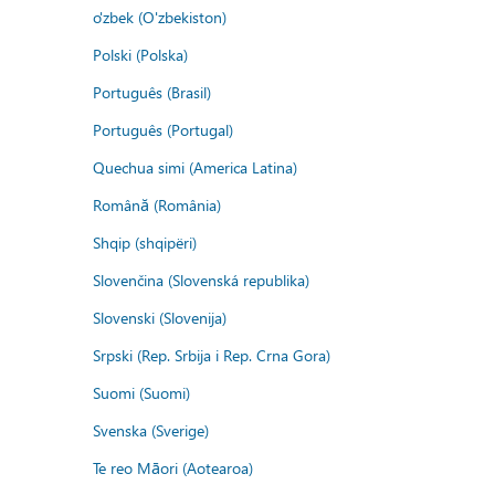
o'zbek (O'zbekiston)
Polski (Polska)
Português (Brasil)
Português (Portugal)
Quechua simi (America Latina)
Română (România)
Shqip (shqipëri)
Slovenčina (Slovenská republika)
Slovenski (Slovenija)
Srpski (Rep. Srbija i Rep. Crna Gora)
Suomi (Suomi)
Svenska (Sverige)
Te reo Māori (Aotearoa)