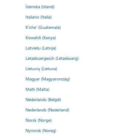
Íslenska (ísland)
Italiano (Italia)
K'iche' (Guatemala)
Kiswahili (Kenya)
Latviešu (Latvija)
Lëtzebuergesch (Lëtzebuerg)
Lietuvių (Lietuva)
Magyar (Magyarország)
Malti (Malta)
Nederlands (België)
Nederlands (Nederland)
Norsk (Norge)
Nynorsk (Noreg)