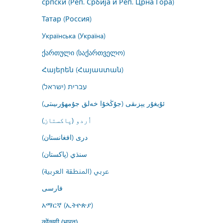
српски (Реп. Србија и Реп. Црна Гора)
Татар (Россия)
Українська (Україна)
ქართული (საქართველო)
Հայերեն (Հայաստան)
עברית (ישראל)
ئۇيغۇر يېزىقى (جۇڭخۇا خەلق جۇمھۇرىيىتى)
اُردو (پاکستان)
درى (افغانستان)
سنڌي (پاکستان)
عربي (المنطقة العربية)
فارسى
አማርኛ (ኢትዮጵያ)
कोंकणी (भारत)