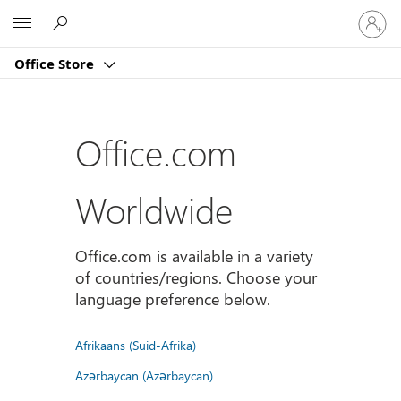
Sign
Microsoft
in
to
Office Store
your
account
Office.com
Worldwide
Office.com is available in a variety
of countries/regions. Choose your
language preference below.
Afrikaans (Suid-Afrika)
Azərbaycan (Azərbaycan)