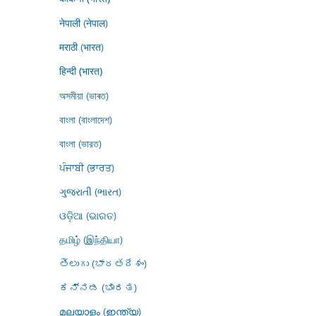
नेपाली (नेपाल)
मराठी (भारत)
हिन्दी (भारत)
অসমীয়া (ভাৰত)
বাংলা (বাংলাদেশ)
বাংলা (ভারত)
ਪੰਜਾਬੀ (ਭਾਰਤ)
ગુજરાતી (ભારત)
ଓଡ଼ିଆ (ଭାରତ)
தமிழ் (இந்தியா)
తెలుగు (భారతదేశం)
ಕನ್ನಡ (ಭಾರತ)
മലയാളം (ഇന്ത്യ)