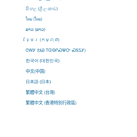
සිංහල (ශ්‍රී ලංකාව)
ไทย (ไทย)
ລາວ (ລາວ)
ខ្មែរ (កម្ពុជា)
ᏣᎳᎩ (ᏌᏊ ᎢᏳᎾᎵᏍᏔᏅ ᏍᎦᏚᎩ)
한국어 (대한민국)
中文(中国)
日本語 (日本)
繁體中文 (台灣)
繁體中文 (香港特別行政區)