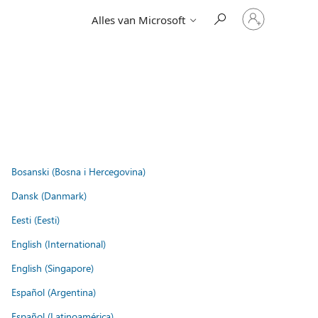
Meld
Alles van Microsoft
je
aan
bij
je
account
Bosanski (Bosna i Hercegovina)
Dansk (Danmark)
Eesti (Eesti)
English (International)
English (Singapore)
Español (Argentina)
Español (Latinoamérica)