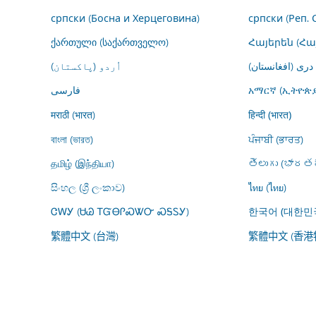
српски (Босна и Херцеговина)
српски (Реп. 
ქართული (საქართველო)
Հայերեն (Հ
درى (افغانستان)
اُردو (پاکستان)
فارسى
አማርኛ (ኢትዮጵያ
मराठी (भारत)
हिन्दी (भारत)
বাংলা (ভারত)
ਪੰਜਾਬੀ (ਭਾਰਤ)
தமிழ் (இந்தியா)
తెలుగు (భారతద
සිංහල (ශ්‍රී ලංකාව)
ไทย (ไทย)
ᏣᎳᎩ (ᏌᏊ ᎢᏳᎾᎵᏍᏔᏅ ᏍᎦᏚᎩ)
한국어 (대한민
繁體中文 (台灣)
繁體中文 (香港