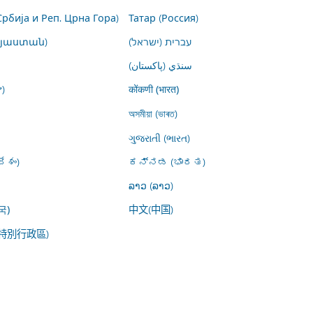
Србија и Реп. Црна Гора)
Татар (Россия)
այաստան)
עברית (ישראל)
سنڌي (پاکستان)
)
कोंकणी (भारत)
অসমীয়া (ভাৰত)
ગુજરાતી (ભારત)
ేశం)
ಕನ್ನಡ (ಭಾರತ)
ລາວ (ລາວ)
中文(中国)
국)
特別行政區)