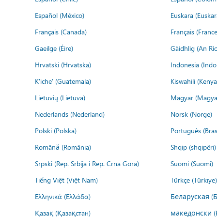
Español (México)
Euskara (Euskar
Français (Canada)
Français (France
Gaeilge (Éire)
Gàidhlig (An R
Hrvatski (Hrvatska)
Indonesia (Indo
K'iche' (Guatemala)
Kiswahili (Kenya
Lietuvių (Lietuva)
Magyar (Magya
Nederlands (Nederland)
Norsk (Norge)
Polski (Polska)
Português (Brasi
Română (România)
Shqip (shqipëri)
Srpski (Rep. Srbija i Rep. Crna Gora)
Suomi (Suomi)
Tiếng Việt (Việt Nam)
Türkçe (Türkiye)
Ελληνικά (Ελλάδα)
Беларуская (
Қазақ (Қазақстан)
македонски (