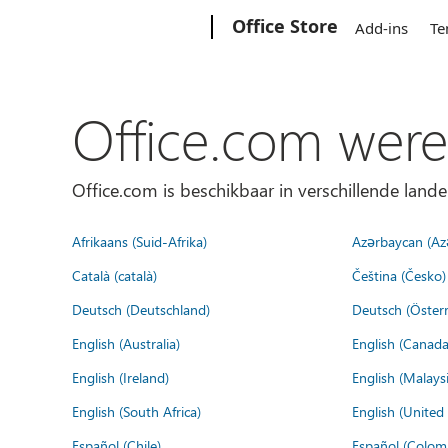
Microsoft
Office Store
Add-ins
Te
Office.com were
Office.com is beschikbaar in verschillende lande
Afrikaans (Suid-Afrika)
Azərbaycan (Az
Català (català)
Čeština (Česko)
Deutsch (Deutschland)
Deutsch (Österr
English (Australia)
English (Canada
English (Ireland)
English (Malaysi
English (South Africa)
English (Unite
Español (Chile)
Español (Colom