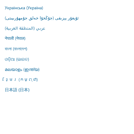
Українська (Україна)
ئۇيغۇر يېزىقى (جۇڭخۇا خەلق جۇمھۇرىيىتى)
عربي (المنطقة العربية)
नेपाली (नेपाल)
বাংলা (বাংলাদেশ)
ଓଡ଼ିଆ (ଭାରତ)
മലയാളം (ഇന്ത്യ)
ខ្មែរ (កម្ពុជា)
日本語 (日本)