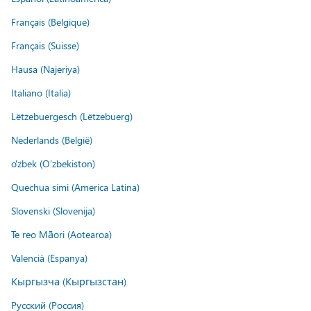
Français (Belgique)
Français (Suisse)
Hausa (Najeriya)
Italiano (Italia)
Lëtzebuergesch (Lëtzebuerg)
Nederlands (België)
o'zbek (O'zbekiston)
Quechua simi (America Latina)
Slovenski (Slovenija)
Te reo Māori (Aotearoa)
Valencià (Espanya)
Кыргызча (Кыргызстан)
Русский (Россия)