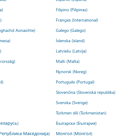
a)
Filipino (Pilipinas)
)
Français (International)
ìoghachd Aonaichte)
Galego (Galego)
nesia)
Íslenska (ísland)
)
Latviešu (Latvija)
rország)
Malti (Malta)
Nynorsk (Noreg)
l)
Português (Portugal)
Slovenčina (Slovenská republika)
Svenska (Sverige)
Türkmen dili (Türkmenistan)
Беларусь)
Български (България)
Република Македонија)
Монгол (Монгол)