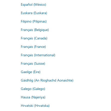
Español (México)
Euskara (Euskara)
Filipino (Pilipinas)
Français (Belgique)
Français (Canada)
Français (France)
Français (International)
Français (Suisse)
Gaeilge (Éire)
Gàidhlig (An Rìoghachd Aonaichte)
Galego (Galego)
Hausa (Najeriya)
Hrvatski (Hrvatska)