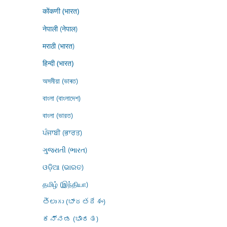
कोंकणी (भारत)
नेपाली (नेपाल)
मराठी (भारत)
हिन्दी (भारत)
অসমীয়া (ভাৰত)
বাংলা (বাংলাদেশ)
বাংলা (ভারত)
ਪੰਜਾਬੀ (ਭਾਰਤ)
ગુજરાતી (ભારત)
ଓଡ଼ିଆ (ଭାରତ)
தமிழ் (இந்தியா)
తెలుగు (భారతదేశం)
ಕನ್ನಡ (ಭಾರತ)