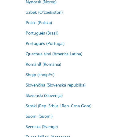
Nynorsk (Noreg)
o'zbek (O'zbekiston)
Polski (Polska)
Português (Brasil)
Português (Portugal)
Quechua simi (America Latina)
Română (România)
Shqip (shqipëri)
Slovenčina (Slovenská republika)
Slovenski (Slovenija)
Srpski (Rep. Srbija i Rep. Crna Gora)
Suomi (Suomi)
Svenska (Sverige)
Te reo Māori (Aotearoa)