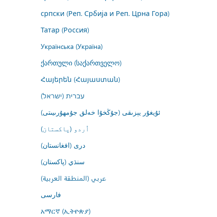
српски (Реп. Србија и Реп. Црна Гора)
Татар (Россия)
Українська (Україна)
ქართული (საქართველო)
Հայերեն (Հայաստան)
עברית (ישראל)
ئۇيغۇر يېزىقى (جۇڭخۇا خەلق جۇمھۇرىيىتى)
اُردو (پاکستان)
درى (افغانستان)
سنڌي (پاکستان)
عربي (المنطقة العربية)
فارسى
አማርኛ (ኢትዮጵያ)