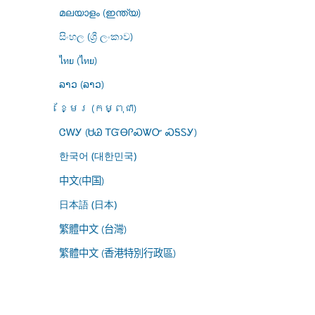
മലയാളം (ഇന്ത്യ)
සිංහල (ශ්‍රී ලංකාව)
ไทย (ไทย)
ລາວ (ລາວ)
ខ្មែរ (កម្ពុជា)
ᏣᎳᎩ (ᏌᏊ ᎢᏳᎾᎵᏍᏔᏅ ᏍᎦᏚᎩ)
한국어 (대한민국)
中文(中国)
日本語 (日本)
繁體中文 (台灣)
繁體中文 (香港特別行政區)