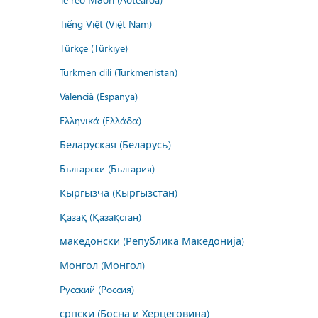
Tiếng Việt (Việt Nam)
Türkçe (Türkiye)
Türkmen dili (Türkmenistan)
Valencià (Espanya)
Ελληνικά (Ελλάδα)
Беларуская (Беларусь)
Български (България)
Кыргызча (Кыргызстан)
Қазақ (Қазақстан)
македонски (Република Македонија)
Монгол (Монгол)
Русский (Россия)
српски (Босна и Херцеговина)