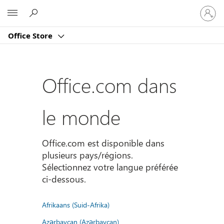
Connect
Microsoft
vous
à
Office Store
votre
compte
Office.com dans
le monde
Office.com est disponible dans
plusieurs pays/régions.
Sélectionnez votre langue préférée
ci-dessous.
Afrikaans (Suid-Afrika)
Azərbaycan (Azərbaycan)