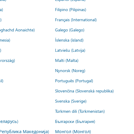
a)
Filipino (Pilipinas)
)
Français (International)
ìoghachd Aonaichte)
Galego (Galego)
nesia)
Íslenska (ísland)
)
Latviešu (Latvija)
rország)
Malti (Malta)
Nynorsk (Noreg)
l)
Português (Portugal)
Slovenčina (Slovenská republika)
Svenska (Sverige)
Türkmen dili (Türkmenistan)
Беларусь)
Български (България)
Република Македонија)
Монгол (Монгол)