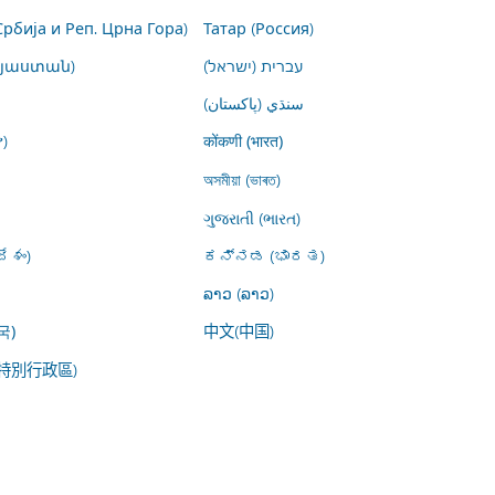
Србија и Реп. Црна Гора)
Татар (Россия)
այաստան)
עברית (ישראל)
سنڌي (پاکستان)
)
कोंकणी (भारत)
অসমীয়া (ভাৰত)
ગુજરાતી (ભારત)
ేశం)
ಕನ್ನಡ (ಭಾರತ)
ລາວ (ລາວ)
中文(中国)
국)
特別行政區)