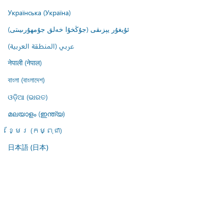
Українська (Україна)
ئۇيغۇر يېزىقى (جۇڭخۇا خەلق جۇمھۇرىيىتى)
عربي (المنطقة العربية)
नेपाली (नेपाल)
বাংলা (বাংলাদেশ)
ଓଡ଼ିଆ (ଭାରତ)
മലയാളം (ഇന്ത്യ)
ខ្មែរ (កម្ពុជា)
日本語 (日本)