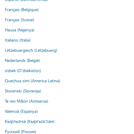
Français (Belgique)
Français (Suisse)
Hausa (Najeriya)
Italiano (Italia)
Lëtzebuergesch (Lëtzebuerg)
Nederlands (België)
o'zbek (O'zbekiston)
Quechua simi (America Latina)
Slovenski (Slovenija)
Te reo Māori (Aotearoa)
Valencià (Espanya)
Кыргызча (Кыргызстан)
Русский (Россия)