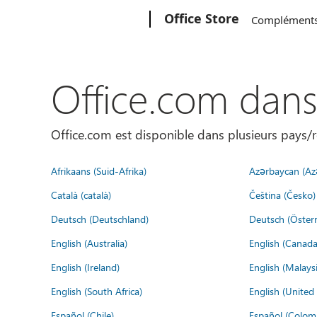
Microsoft
Office Store
Complément
Office.com dan
Office.com est disponible dans plusieurs pays/r
Afrikaans (Suid-Afrika)
Azərbaycan (Az
Català (català)
Čeština (Česko)
Deutsch (Deutschland)
Deutsch (Österr
English (Australia)
English (Canada
English (Ireland)
English (Malaysi
English (South Africa)
English (Unite
Español (Chile)
Español (Colom