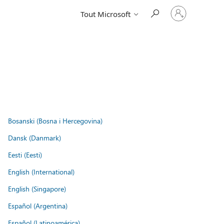
Connectez-
Tout Microsoft
vous
à
votre
compte
Bosanski (Bosna i Hercegovina)
Dansk (Danmark)
Eesti (Eesti)
English (International)
English (Singapore)
Español (Argentina)
Español (Latinoamérica)