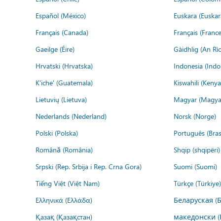
Español (México)
Euskara (Euskar
Français (Canada)
Français (France
Gaeilge (Éire)
Gàidhlig (An R
Hrvatski (Hrvatska)
Indonesia (Indo
K'iche' (Guatemala)
Kiswahili (Kenya
Lietuvių (Lietuva)
Magyar (Magya
Nederlands (Nederland)
Norsk (Norge)
Polski (Polska)
Português (Brasi
Română (România)
Shqip (shqipëri)
Srpski (Rep. Srbija i Rep. Crna Gora)
Suomi (Suomi)
Tiếng Việt (Việt Nam)
Türkçe (Türkiye)
Ελληνικά (Ελλάδα)
Беларуская (
Қазақ (Қазақстан)
македонски (