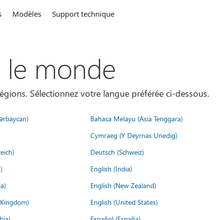
s
Modèles
Support technique
s le monde
égions. Sélectionnez votre langue préférée ci-dessous.
ərbaycan)
Bahasa Melayu (Asia Tenggara)
Cymraeg (Y Deyrnas Unedig)
eich)
Deutsch (Schweiz)
)
English (India)
a)
English (New Zealand)
d Kingdom)
English (United States)
bia)
Español (España)