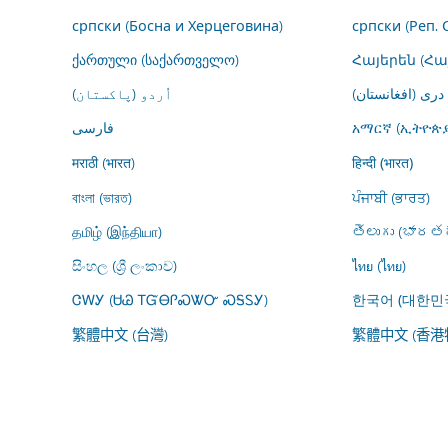
српски (Босна и Херцеговина)
српски (Реп. 
ქართული (საქართველო)
Հայերեն (Հ
درى (افغانستان)
اُردو (پاکستان)
فارسى
አማርኛ (ኢትዮጵያ
मराठी (भारत)
हिन्दी (भारत)
বাংলা (ভারত)
ਪੰਜਾਬੀ (ਭਾਰਤ)
தமிழ் (இந்தியா)
తెలుగు (భారతద
සිංහල (ශ්‍රී ලංකාව)
ไทย (ไทย)
ᏣᎳᎩ (ᏌᏊ ᎢᏳᎾᎵᏍᏔᏅ ᏍᎦᏚᎩ)
한국어 (대한민
繁體中文 (台灣)
繁體中文 (香港