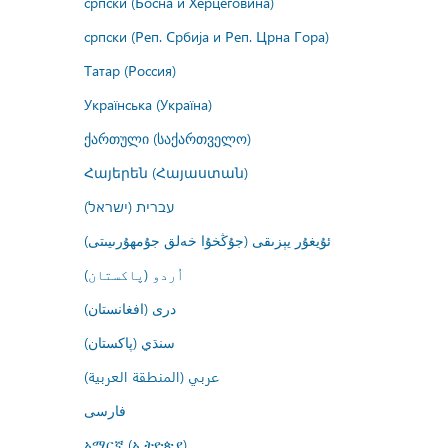
српски (Босна и Херцеговина)
српски (Реп. Србија и Реп. Црна Гора)
Татар (Россия)
Українська (Україна)
ქართული (საქართველო)
Հայերեն (Հայաստան)
עברית (ישראל)
ئۇيغۇر يېزىقى (جۇڭخۇا خەلق جۇمھۇرىيىتى)
اُردو (پاکستان)
درى (افغانستان)
سنڌي (پاکستان)
عربي (المنطقة العربية)
فارسى
አማርኛ (ኢትዮጵያ)