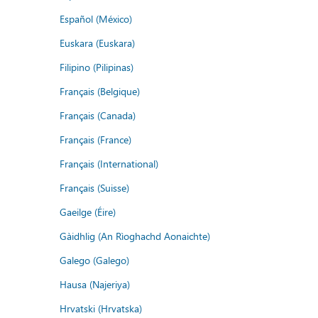
Español (México)
Euskara (Euskara)
Filipino (Pilipinas)
Français (Belgique)
Français (Canada)
Français (France)
Français (International)
Français (Suisse)
Gaeilge (Éire)
Gàidhlig (An Rìoghachd Aonaichte)
Galego (Galego)
Hausa (Najeriya)
Hrvatski (Hrvatska)