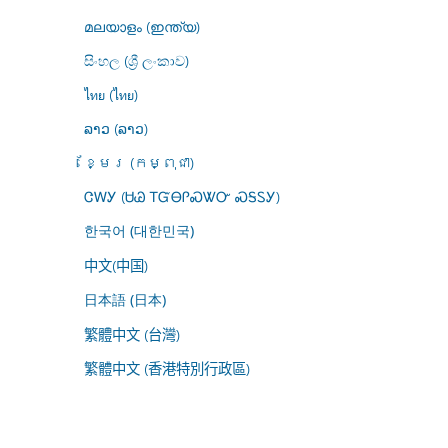
മലയാളം (ഇന്ത്യ)
සිංහල (ශ්‍රී ලංකාව)
ไทย (ไทย)
ລາວ (ລາວ)
ខ្មែរ (កម្ពុជា)
ᏣᎳᎩ (ᏌᏊ ᎢᏳᎾᎵᏍᏔᏅ ᏍᎦᏚᎩ)
한국어 (대한민국)
中文(中国)
日本語 (日本)
繁體中文 (台灣)
繁體中文 (香港特別行政區)