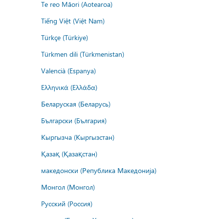
Te reo Māori (Aotearoa)
Tiếng Việt (Việt Nam)
Türkçe (Türkiye)
Türkmen dili (Türkmenistan)
Valencià (Espanya)
Ελληνικά (Ελλάδα)
Беларуская (Беларусь)
Български (България)
Кыргызча (Кыргызстан)
Қазақ (Қазақстан)
македонски (Република Македонија)
Монгол (Монгол)
Русский (Россия)