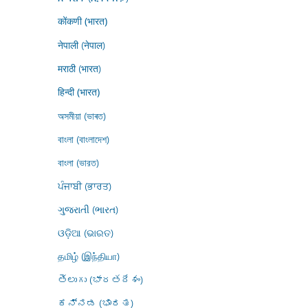
कोंकणी (भारत)
नेपाली (नेपाल)
मराठी (भारत)
हिन्दी (भारत)
অসমীয়া (ভাৰত)
বাংলা (বাংলাদেশ)
বাংলা (ভারত)
ਪੰਜਾਬੀ (ਭਾਰਤ)
ગુજરાતી (ભારત)
ଓଡ଼ିଆ (ଭାରତ)
தமிழ் (இந்தியா)
తెలుగు (భారతదేశం)
ಕನ್ನಡ (ಭಾರತ)