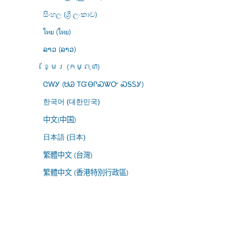
සිංහල (ශ්‍රී ලංකාව)
ไทย (ไทย)
ລາວ (ລາວ)
ខ្មែរ (កម្ពុជា)
ᏣᎳᎩ (ᏌᏊ ᎢᏳᎾᎵᏍᏔᏅ ᏍᎦᏚᎩ)
한국어 (대한민국)
中文(中国)
日本語 (日本)
繁體中文 (台灣)
繁體中文 (香港特別行政區)