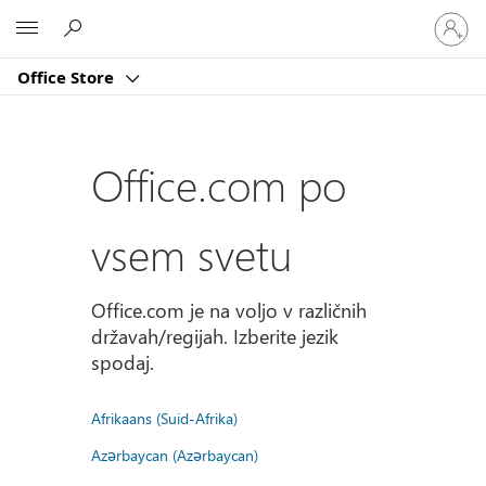
Vpišite
Microsoft
se
v
Office Store
svoj
račun
Office.com po
vsem svetu
Office.com je na voljo v različnih
državah/regijah. Izberite jezik
spodaj.
Afrikaans (Suid-Afrika)
Azərbaycan (Azərbaycan)