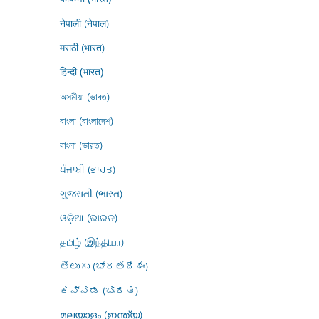
नेपाली (नेपाल)
मराठी (भारत)
हिन्दी (भारत)
অসমীয়া (ভাৰত)
বাংলা (বাংলাদেশ)
বাংলা (ভারত)
ਪੰਜਾਬੀ (ਭਾਰਤ)
ગુજરાતી (ભારત)
ଓଡ଼ିଆ (ଭାରତ)
தமிழ் (இந்தியா)
తెలుగు (భారతదేశం)
ಕನ್ನಡ (ಭಾರತ)
മലയാളം (ഇന്ത്യ)