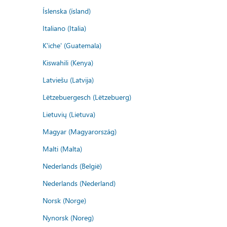
Íslenska (ísland)
Italiano (Italia)
K'iche' (Guatemala)
Kiswahili (Kenya)
Latviešu (Latvija)
Lëtzebuergesch (Lëtzebuerg)
Lietuvių (Lietuva)
Magyar (Magyarország)
Malti (Malta)
Nederlands (België)
Nederlands (Nederland)
Norsk (Norge)
Nynorsk (Noreg)