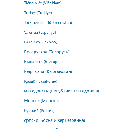
Tiếng Việt (Việt Nam)
Türkçe (Türkiye)
Türkmen dili (Türkmenistan)
Valencià (Espanya)
Ελληνικά (Ελλάδα)
Беларуская (Беларусь)
Български (България)
Кыргызча (Кыргызстан)
Қазақ (Қазақстан)
македонски (Република Македонија)
Монгол (Монгол)
Русский (Россия)
српски (Босна и Херцеговина)