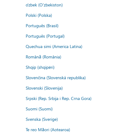
o'zbek (O'zbekiston)
Polski (Polska)
Português (Brasil)
Português (Portugal)
Quechua simi (America Latina)
Română (România)
Shqip (shqipëri)
Slovenčina (Slovenská republika)
Slovenski (Slovenija)
Srpski (Rep. Srbija i Rep. Crna Gora)
Suomi (Suomi)
Svenska (Sverige)
Te reo Māori (Aotearoa)