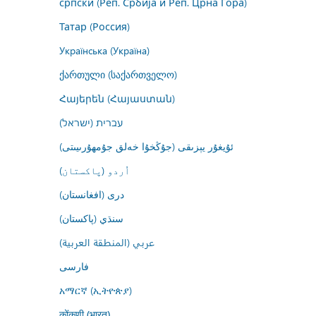
српски (Реп. Србија и Реп. Црна Гора)
Татар (Россия)
Українська (Україна)
ქართული (საქართველო)
Հայերեն (Հայաստան)
עברית (ישראל)
ئۇيغۇر يېزىقى (جۇڭخۇا خەلق جۇمھۇرىيىتى)
اُردو (پاکستان)
درى (افغانستان)
سنڌي (پاکستان)
عربي (المنطقة العربية)
فارسى
አማርኛ (ኢትዮጵያ)
कोंकणी (भारत)