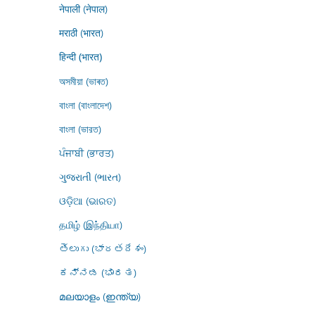
नेपाली (नेपाल)
मराठी (भारत)
हिन्दी (भारत)
অসমীয়া (ভাৰত)
বাংলা (বাংলাদেশ)
বাংলা (ভারত)
ਪੰਜਾਬੀ (ਭਾਰਤ)
ગુજરાતી (ભારત)
ଓଡ଼ିଆ (ଭାରତ)
தமிழ் (இந்தியா)
తెలుగు (భారతదేశం)
ಕನ್ನಡ (ಭಾರತ)
മലയാളം (ഇന്ത്യ)