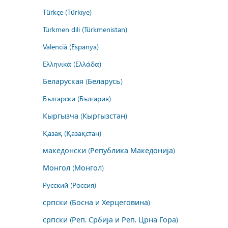
Türkçe (Türkiye)
Türkmen dili (Türkmenistan)
Valencià (Espanya)
Ελληνικά (Ελλάδα)
Беларуская (Беларусь)
Български (България)
Кыргызча (Кыргызстан)
Қазақ (Қазақстан)
македонски (Република Македонија)
Монгол (Монгол)
Русский (Россия)
српски (Босна и Херцеговина)
српски (Реп. Србија и Реп. Црна Гора)