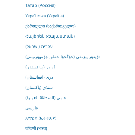
Татар (Россия)
Українська (Україна)
ქართული (საქართველო)
Հայերեն (Հայաստան)
עברית (ישראל)
ئۇيغۇر يېزىقى (جۇڭخۇا خەلق جۇمھۇرىيىتى)
اُردو (پاکستان)
درى (افغانستان)
سنڌي (پاکستان)
عربي (المنطقة العربية)
فارسى
አማርኛ (ኢትዮጵያ)
कोंकणी (भारत)