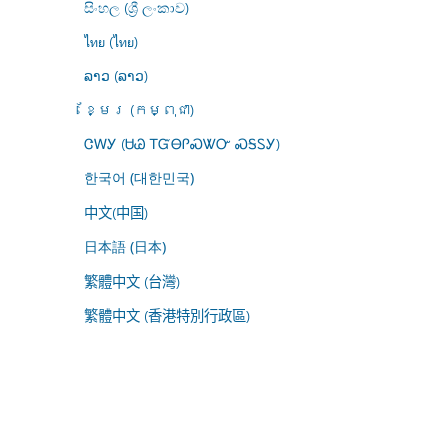
සිංහල (ශ්‍රී ලංකාව)
ไทย (ไทย)
ລາວ (ລາວ)
ខ្មែរ (កម្ពុជា)
ᏣᎳᎩ (ᏌᏊ ᎢᏳᎾᎵᏍᏔᏅ ᏍᎦᏚᎩ)
한국어 (대한민국)
中文(中国)
日本語 (日本)
繁體中文 (台灣)
繁體中文 (香港特別行政區)