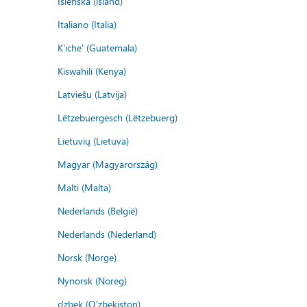
Íslenska (ísland)
Italiano (Italia)
K'iche' (Guatemala)
Kiswahili (Kenya)
Latviešu (Latvija)
Lëtzebuergesch (Lëtzebuerg)
Lietuvių (Lietuva)
Magyar (Magyarország)
Malti (Malta)
Nederlands (België)
Nederlands (Nederland)
Norsk (Norge)
Nynorsk (Noreg)
o'zbek (O'zbekiston)