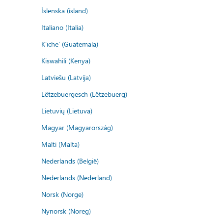
Íslenska (ísland)
Italiano (Italia)
K'iche' (Guatemala)
Kiswahili (Kenya)
Latviešu (Latvija)
Lëtzebuergesch (Lëtzebuerg)
Lietuvių (Lietuva)
Magyar (Magyarország)
Malti (Malta)
Nederlands (België)
Nederlands (Nederland)
Norsk (Norge)
Nynorsk (Noreg)