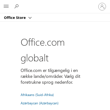
Log
Microsoft
på
din
Office Store
konto
Office.com
globalt
Office.com er tilgængelig i en
række lande/områder. Vælg dit
foretrukne sprog nedenfor.
Afrikaans (Suid-Afrika)
Azərbaycan (Azərbaycan)