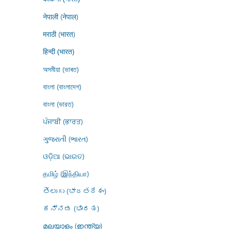
नेपाली (नेपाल)
मराठी (भारत)
हिन्दी (भारत)
অসমীয়া (ভাৰত)
বাংলা (বাংলাদেশ)
বাংলা (ভারত)
ਪੰਜਾਬੀ (ਭਾਰਤ)
ગુજરાતી (ભારત)
ଓଡ଼ିଆ (ଭାରତ)
தமிழ் (இந்தியா)
తెలుగు (భారతదేశం)
ಕನ್ನಡ (ಭಾರತ)
മലയാളം (ഇന്ത്യ)