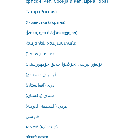
српски (Реп. Србија и Реп. Црна Гора)
Татар (Россия)
Українська (Україна)
ქართული (საქართველო)
Հայերեն (Հայաստան)
עברית (ישראל)
ئۇيغۇر يېزىقى (جۇڭخۇا خەلق جۇمھۇرىيىتى)
اُردو (پاکستان)
درى (افغانستان)
سنڌي (پاکستان)
عربي (المنطقة العربية)
فارسى
አማርኛ (ኢትዮጵያ)
कोंकणी (भारत)