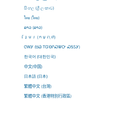
සිංහල (ශ්‍රී ලංකාව)
ไทย (ไทย)
ລາວ (ລາວ)
ខ្មែរ (កម្ពុជា)
ᏣᎳᎩ (ᏌᏊ ᎢᏳᎾᎵᏍᏔᏅ ᏍᎦᏚᎩ)
한국어 (대한민국)
中文(中国)
日本語 (日本)
繁體中文 (台灣)
繁體中文 (香港特別行政區)