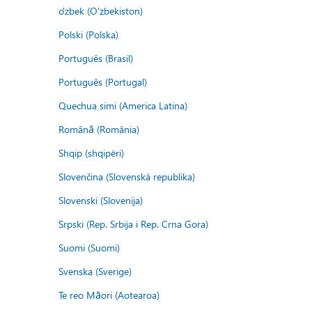
o'zbek (O'zbekiston)
Polski (Polska)
Português (Brasil)
Português (Portugal)
Quechua simi (America Latina)
Română (România)
Shqip (shqipëri)
Slovenčina (Slovenská republika)
Slovenski (Slovenija)
Srpski (Rep. Srbija i Rep. Crna Gora)
Suomi (Suomi)
Svenska (Sverige)
Te reo Māori (Aotearoa)