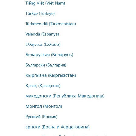
Tiếng Việt (Việt Nam)
Türkçe (Türkiye)
Türkmen dili (Türkmenistan)
Valencià (Espanya)
Ελληνικά (Ελλάδα)
Беларуская (Беларусь)
Български (България)
Кыргызча (Кыргызстан)
Қазақ (Қазақстан)
македонски (Република Македонија)
Монгол (Монгол)
Русский (Россия)
српски (Босна и Херцеговина)