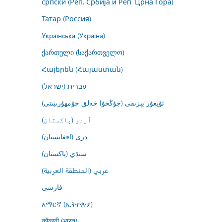
српски (Реп. Србија и Реп. Црна Гора)
Татар (Россия)
Українська (Україна)
ქართული (საქართველო)
Հայերեն (Հայաստան)
עברית (ישראל)
ئۇيغۇر يېزىقى (جۇڭخۇا خەلق جۇمھۇرىيىتى)
اُردو (پاکستان)
درى (افغانستان)
سنڌي (پاکستان)
عربي (المنطقة العربية)
فارسى
አማርኛ (ኢትዮጵያ)
कोंकणी (भारत)