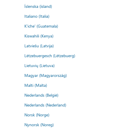
Íslenska (ísland)
Italiano (Italia)
K'iche' (Guatemala)
Kiswahili (Kenya)
Latviešu (Latvija)
Lëtzebuergesch (Lëtzebuerg)
Lietuvių (Lietuva)
Magyar (Magyarország)
Malti (Malta)
Nederlands (België)
Nederlands (Nederland)
Norsk (Norge)
Nynorsk (Noreg)