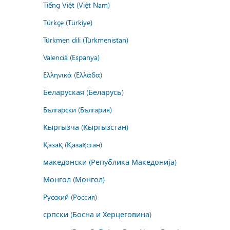
Tiếng Việt (Việt Nam)
Türkçe (Türkiye)
Türkmen dili (Türkmenistan)
Valencià (Espanya)
Ελληνικά (Ελλάδα)
Беларуская (Беларусь)
Български (България)
Кыргызча (Кыргызстан)
Қазақ (Қазақстан)
македонски (Република Македонија)
Монгол (Монгол)
Русский (Россия)
српски (Босна и Херцеговина)