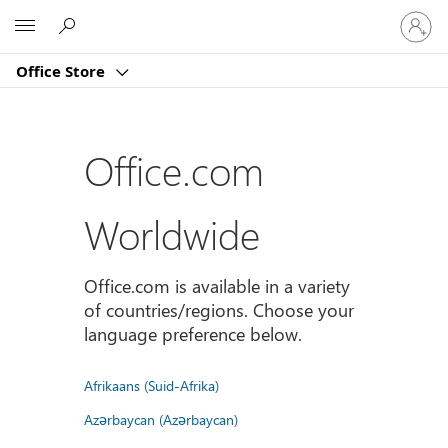
Sign
Microsoft
in
to
Office Store
your
account
Office.com
Worldwide
Office.com is available in a variety
of countries/regions. Choose your
language preference below.
Afrikaans (Suid-Afrika)
Azərbaycan (Azərbaycan)