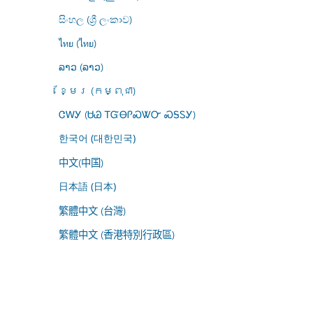
සිංහල (ශ්‍රී ලංකාව)
ไทย (ไทย)
ລາວ (ລາວ)
ខ្មែរ (កម្ពុជា)
ᏣᎳᎩ (ᏌᏊ ᎢᏳᎾᎵᏍᏔᏅ ᏍᎦᏚᎩ)
한국어 (대한민국)
中文(中国)
日本語 (日本)
繁體中文 (台灣)
繁體中文 (香港特別行政區)