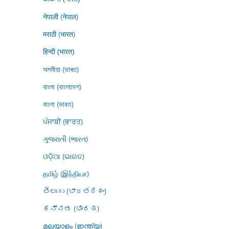
नेपाली (नेपाल)
मराठी (भारत)
हिन्दी (भारत)
অসমীয়া (ভাৰত)
বাংলা (বাংলাদেশ)
বাংলা (ভারত)
ਪੰਜਾਬੀ (ਭਾਰਤ)
ગુજરાતી (ભારત)
ଓଡ଼ିଆ (ଭାରତ)
தமிழ் (இந்தியா)
తెలుగు (భారతదేశం)
ಕನ್ನಡ (ಭಾರತ)
മലയാളം (ഇന്ത്യ)