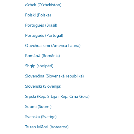
o'zbek (O'zbekiston)
Polski (Polska)
Português (Brasil)
Português (Portugal)
Quechua simi (America Latina)
Română (România)
Shqip (shqipëri)
Slovenčina (Slovenská republika)
Slovenski (Slovenija)
Srpski (Rep. Srbija i Rep. Crna Gora)
Suomi (Suomi)
Svenska (Sverige)
Te reo Māori (Aotearoa)