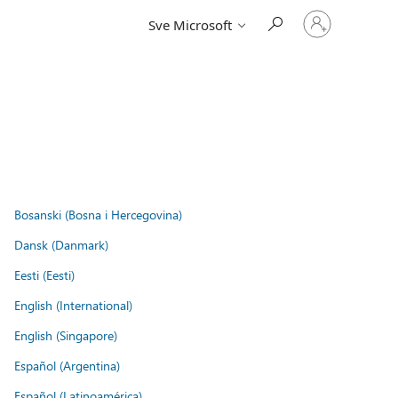
Prijavite
Sve Microsoft
se
u
svoj
račun
Bosanski (Bosna i Hercegovina)
Dansk (Danmark)
Eesti (Eesti)
English (International)
English (Singapore)
Español (Argentina)
Español (Latinoamérica)