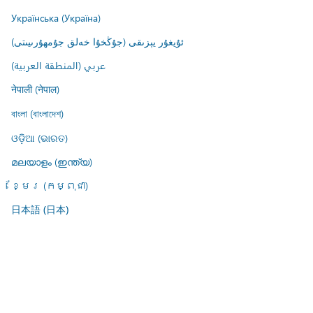
Українська (Україна)
ئۇيغۇر يېزىقى (جۇڭخۇا خەلق جۇمھۇرىيىتى)
عربي (المنطقة العربية)
नेपाली (नेपाल)
বাংলা (বাংলাদেশ)
ଓଡ଼ିଆ (ଭାରତ)
മലയാളം (ഇന്ത്യ)
ខ្មែរ (កម្ពុជា)
日本語 (日本)