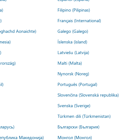
a)
Filipino (Pilipinas)
)
Français (International)
ìoghachd Aonaichte)
Galego (Galego)
nesia)
Íslenska (ísland)
)
Latviešu (Latvija)
rország)
Malti (Malta)
Nynorsk (Noreg)
l)
Português (Portugal)
Slovenčina (Slovenská republika)
Svenska (Sverige)
Türkmen dili (Türkmenistan)
ларусь)
Български (България)
епублика Македонија)
Монгол (Монгол)