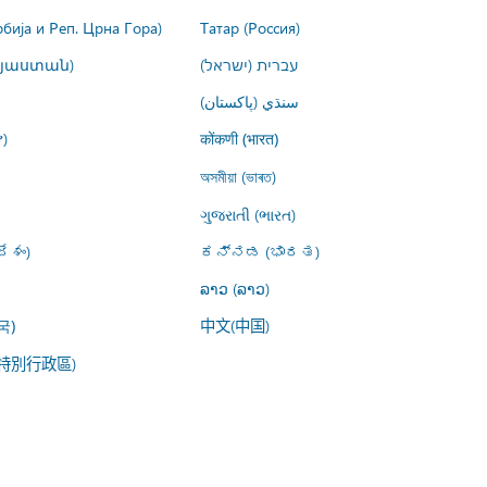
рбија и Реп. Црна Гора)
Татар (Россия)
այաստան)
עברית (ישראל)
سنڌي (پاکستان)
)
कोंकणी (भारत)
অসমীয়া (ভাৰত)
ગુજરાતી (ભારત)
ేశం)
ಕನ್ನಡ (ಭಾರತ)
ລາວ (ລາວ)
中文(中国)
국)
特別行政區)