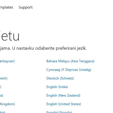
mplates
Support
jetu
ma. U nastavku odaberite preferirani jezik.
ərbaycan)
Bahasa Melayu (Asia Tenggara)
Cymraeg (Y Deyrnas Unedig)
eich)
Deutsch (Schweiz)
)
English (India)
a)
English (New Zealand)
d Kingdom)
English (United States)
bia)
Español (España)