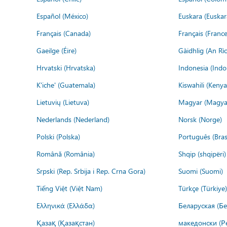
Español (México)
Euskara (Euskar
Français (Canada)
Français (France
Gaeilge (Éire)
Gàidhlig (An R
Hrvatski (Hrvatska)
Indonesia (Indo
K'iche' (Guatemala)
Kiswahili (Kenya
Lietuvių (Lietuva)
Magyar (Magya
Nederlands (Nederland)
Norsk (Norge)
Polski (Polska)
Português (Brasi
Română (România)
Shqip (shqipëri)
Srpski (Rep. Srbija i Rep. Crna Gora)
Suomi (Suomi)
Tiếng Việt (Việt Nam)
Türkçe (Türkiye)
Ελληνικά (Ελλάδα)
Беларуская (Бе
Қазақ (Қазақстан)
македонски (Р