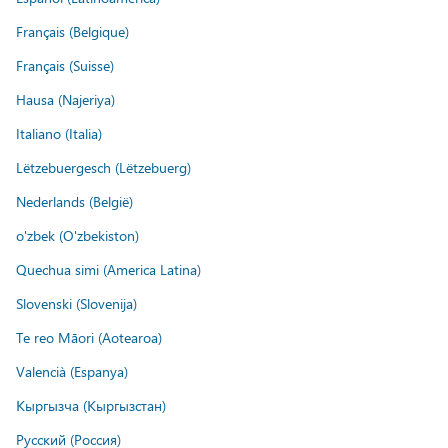
Français (Belgique)
Français (Suisse)
Hausa (Najeriya)
Italiano (Italia)
Lëtzebuergesch (Lëtzebuerg)
Nederlands (België)
o'zbek (O'zbekiston)
Quechua simi (America Latina)
Slovenski (Slovenija)
Te reo Māori (Aotearoa)
Valencià (Espanya)
Кыргызча (Кыргызстан)
Русский (Россия)