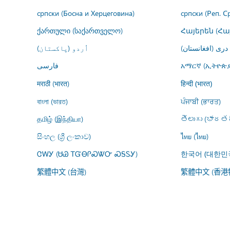
српски (Босна и Херцеговина)
српски (Реп. С
ქართული (საქართველო)
Հայերեն (Հ
درى (افغانستان)
اُردو (پاکستان)
فارسى
አማርኛ (ኢትዮጵያ
मराठी (भारत)
हिन्दी (भारत)
বাংলা (ভারত)
ਪੰਜਾਬੀ (ਭਾਰਤ)
தமிழ் (இந்தியா)
తెలుగు (భారతద
සිංහල (ශ්‍රී ලංකාව)
ไทย (ไทย)
ᏣᎳᎩ (ᏌᏊ ᎢᏳᎾᎵᏍᏔᏅ ᏍᎦᏚᎩ)
한국어 (대한민
繁體中文 (台灣)
繁體中文 (香港