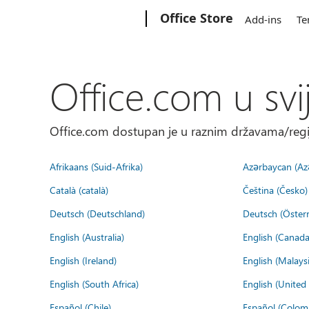
Microsoft
Office Store
Add-ins
Te
Office.com u svi
Office.com dostupan je u raznim državama/regija
Afrikaans (Suid-Afrika)
Azərbaycan (Az
Català (català)
Čeština (Česko)
Deutsch (Deutschland)
Deutsch (Österr
English (Australia)
English (Canada
English (Ireland)
English (Malaysi
English (South Africa)
English (Unite
Español (Chile)
Español (Colom