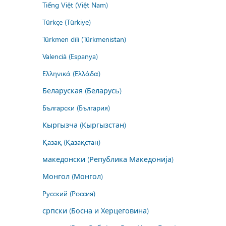
Tiếng Việt (Việt Nam)
Türkçe (Türkiye)
Türkmen dili (Türkmenistan)
Valencià (Espanya)
Ελληνικά (Ελλάδα)
Беларуская (Беларусь)
Български (България)
Кыргызча (Кыргызстан)
Қазақ (Қазақстан)
македонски (Република Македонија)
Монгол (Монгол)
Русский (Россия)
српски (Босна и Херцеговина)