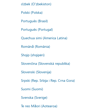
o'zbek (O'zbekiston)
Polski (Polska)
Português (Brasil)
Português (Portugal)
Quechua simi (America Latina)
Română (România)
Shqip (shqipëri)
Slovenčina (Slovenská republika)
Slovenski (Slovenija)
Srpski (Rep. Srbija i Rep. Crna Gora)
Suomi (Suomi)
Svenska (Sverige)
Te reo Māori (Aotearoa)