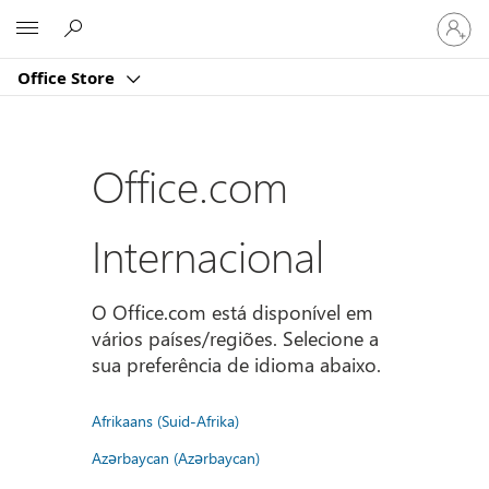
Iniciar
Microsoft
sessão
na
Office Store
conta
Office.com
Internacional
O Office.com está disponível em
vários países/regiões. Selecione a
sua preferência de idioma abaixo.
Afrikaans (Suid-Afrika)
Azərbaycan (Azərbaycan)