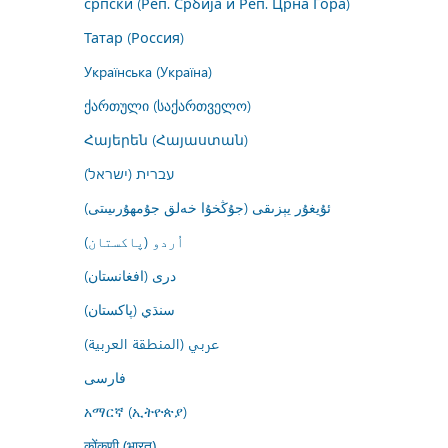
српски (Реп. Србија и Реп. Црна Гора)
Татар (Россия)
Українська (Україна)
ქართული (საქართველო)
Հայերեն (Հայաստան)
עברית (ישראל)
ئۇيغۇر يېزىقى (جۇڭخۇا خەلق جۇمھۇرىيىتى)
اُردو (پاکستان)
درى (افغانستان)
سنڌي (پاکستان)
عربي (المنطقة العربية)
فارسى
አማርኛ (ኢትዮጵያ)
कोंकणी (भारत)