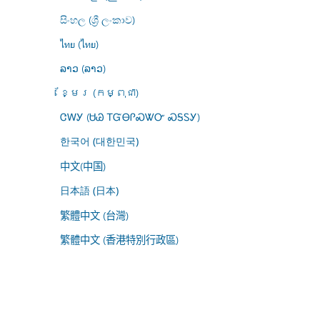
සිංහල (ශ්‍රී ලංකාව)
ไทย (ไทย)
ລາວ (ລາວ)
ខ្មែរ (កម្ពុជា)
ᏣᎳᎩ (ᏌᏊ ᎢᏳᎾᎵᏍᏔᏅ ᏍᎦᏚᎩ)
한국어 (대한민국)
中文(中国)
日本語 (日本)
繁體中文 (台灣)
繁體中文 (香港特別行政區)