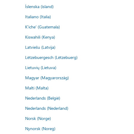
Íslenska (ísland)
Italiano (Italia)
K'iche' (Guatemala)
Kiswahili (Kenya)
Latviešu (Latvija)
Lëtzebuergesch (Lëtzebuerg)
Lietuvių (Lietuva)
Magyar (Magyarország)
Malti (Malta)
Nederlands (België)
Nederlands (Nederland)
Norsk (Norge)
Nynorsk (Noreg)