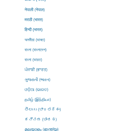
नेपाली (नेपाल)
मराठी (भारत)
हिन्दी (भारत)
অসমীয়া (ভাৰত)
বাংলা (বাংলাদেশ)
বাংলা (ভারত)
ਪੰਜਾਬੀ (ਭਾਰਤ)
ગુજરાતી (ભારત)
ଓଡ଼ିଆ (ଭାରତ)
தமிழ் (இந்தியா)
తెలుగు (భారతదేశం)
ಕನ್ನಡ (ಭಾರತ)
മലയാളം (ഇന്ത്യ)