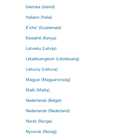
Íslenska (ísland)
Italiano (Italia)
K'iche' (Guatemala)
Kiswahili (Kenya)
Latviešu (Latvija)
Lëtzebuergesch (Lëtzebuerg)
Lietuvių (Lietuva)
Magyar (Magyarország)
Malti (Malta)
Nederlands (België)
Nederlands (Nederland)
Norsk (Norge)
Nynorsk (Noreg)