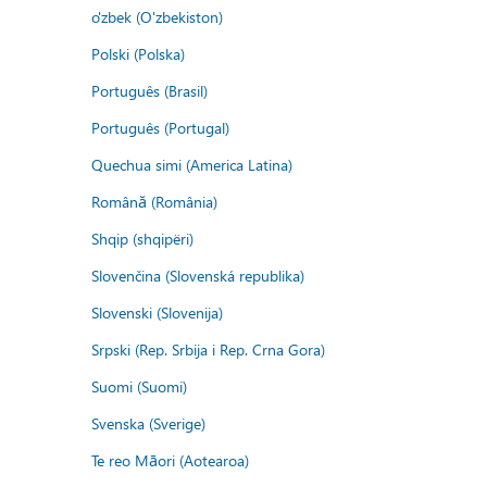
o'zbek (O'zbekiston)
Polski (Polska)
Português (Brasil)
Português (Portugal)
Quechua simi (America Latina)
Română (România)
Shqip (shqipëri)
Slovenčina (Slovenská republika)
Slovenski (Slovenija)
Srpski (Rep. Srbija i Rep. Crna Gora)
Suomi (Suomi)
Svenska (Sverige)
Te reo Māori (Aotearoa)