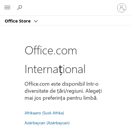
Conectaț
Microsoft
vă
la
Office Store
contul
dvs.
Office.com
Internațional
Office.com este disponibil într-o
diversitate de țări/regiuni. Alegeți
mai jos preferința pentru limbă.
Afrikaans (Suid-Afrika)
Azərbaycan (Azərbaycan)