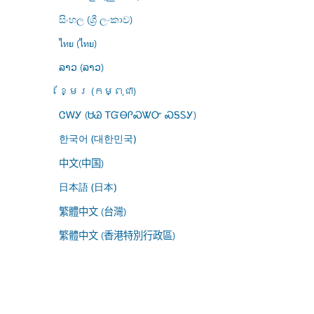
සිංහල (ශ්‍රී ලංකාව)
ไทย (ไทย)
ລາວ (ລາວ)
ខ្មែរ (កម្ពុជា)
ᏣᎳᎩ (ᏌᏊ ᎢᏳᎾᎵᏍᏔᏅ ᏍᎦᏚᎩ)
한국어 (대한민국)
中文(中国)
日本語 (日本)
繁體中文 (台灣)
繁體中文 (香港特別行政區)