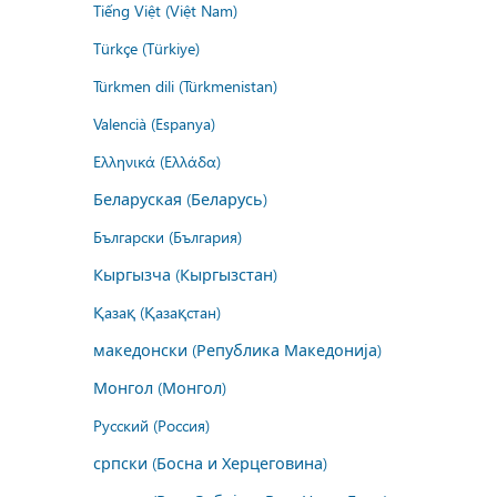
Tiếng Việt (Việt Nam)
Türkçe (Türkiye)
Türkmen dili (Türkmenistan)
Valencià (Espanya)
Ελληνικά (Ελλάδα)
Беларуская (Беларусь)
Български (България)
Кыргызча (Кыргызстан)
Қазақ (Қазақстан)
македонски (Република Македонија)
Монгол (Монгол)
Русский (Россия)
српски (Босна и Херцеговина)