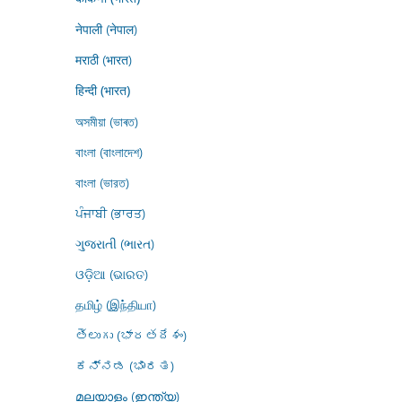
नेपाली (नेपाल)
मराठी (भारत)
हिन्दी (भारत)
অসমীয়া (ভাৰত)
বাংলা (বাংলাদেশ)
বাংলা (ভারত)
ਪੰਜਾਬੀ (ਭਾਰਤ)
ગુજરાતી (ભારત)
ଓଡ଼ିଆ (ଭାରତ)
தமிழ் (இந்தியா)
తెలుగు (భారతదేశం)
ಕನ್ನಡ (ಭಾರತ)
മലയാളം (ഇന്ത്യ)