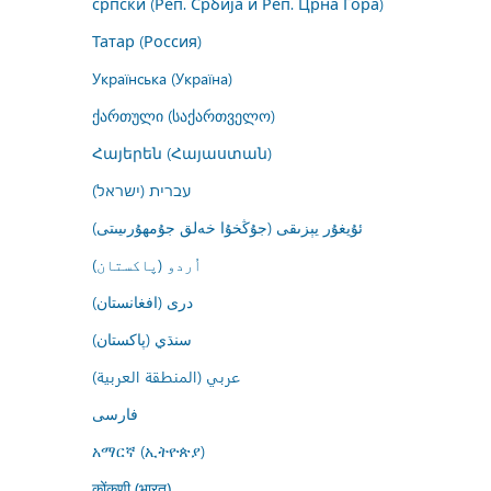
српски (Реп. Србија и Реп. Црна Гора)
Татар (Россия)
Українська (Україна)
ქართული (საქართველო)
Հայերեն (Հայաստան)
עברית (ישראל)
ئۇيغۇر يېزىقى (جۇڭخۇا خەلق جۇمھۇرىيىتى)
اُردو (پاکستان)
درى (افغانستان)
سنڌي (پاکستان)
عربي (المنطقة العربية)
فارسى
አማርኛ (ኢትዮጵያ)
कोंकणी (भारत)