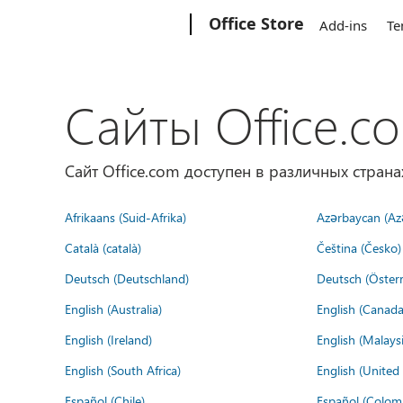
Microsoft
Office Store
Add-ins
Te
Сайты Office.c
Сайт Office.com доступен в различных страна
Afrikaans (Suid-Afrika)
Azərbaycan (Az
Català (català)
Čeština (Česko)
Deutsch (Deutschland)
Deutsch (Österr
English (Australia)
English (Canada
English (Ireland)
English (Malaysi
English (South Africa)
English (Unite
Español (Chile)
Español (Colom