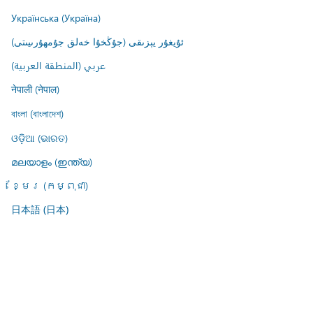
Українська (Україна)
ئۇيغۇر يېزىقى (جۇڭخۇا خەلق جۇمھۇرىيىتى)
عربي (المنطقة العربية)
नेपाली (नेपाल)
বাংলা (বাংলাদেশ)
ଓଡ଼ିଆ (ଭାରତ)
മലയാളം (ഇന്ത്യ)
ខ្មែរ (កម្ពុជា)
日本語 (日本)