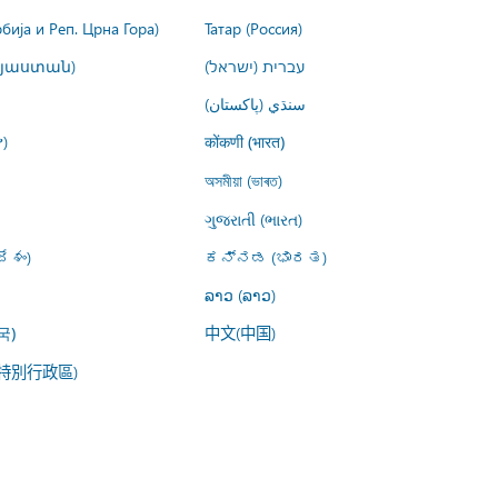
рбија и Реп. Црна Гора)
Татар (Россия)
այաստան)
עברית (ישראל)
سنڌي (پاکستان)
)
कोंकणी (भारत)
অসমীয়া (ভাৰত)
ગુજરાતી (ભારત)
ేశం)
ಕನ್ನಡ (ಭಾರತ)
ລາວ (ລາວ)
中文(中国)
국)
特別行政區)