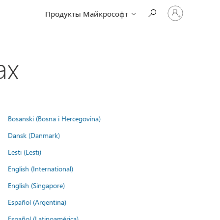
Войдите
Продукты Майкрософт
в
учетную
запись
ах
Bosanski (Bosna i Hercegovina)
Dansk (Danmark)
Eesti (Eesti)
English (International)
English (Singapore)
Español (Argentina)
Español (Latinoamérica)