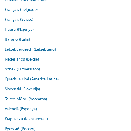
Français (Belgique)
Français (Suisse)
Hausa (Najeriya)
Italiano (Italia)
Lëtzebuergesch (Lëtzebuerg)
Nederlands (België)
o'zbek (O'zbekiston)
Quechua simi (America Latina)
Slovenski (Slovenija)
Te reo Māori (Aotearoa)
Valencià (Espanya)
Кыргызча (Кыргызстан)
Русский (Россия)