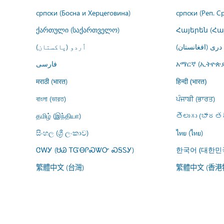
српски (Босна и Херцеговина)
српски (Реп. С
ქართული (საქართველო)
Հայերեն (Հ
درى (افغانستان)
اُردو (پاکستان)
فارسى
አማርኛ (ኢትዮጵያ
मराठी (भारत)
हिन्दी (भारत)
বাংলা (ভারত)
ਪੰਜਾਬੀ (ਭਾਰਤ)
தமிழ் (இந்தியா)
తెలుగు (భారతద
සිංහල (ශ්‍රී ලංකාව)
ไทย (ไทย)
ᏣᎳᎩ (ᏌᏊ ᎢᏳᎾᎵᏍᏔᏅ ᏍᎦᏚᎩ)
한국어 (대한민
繁體中文 (台灣)
繁體中文 (香港