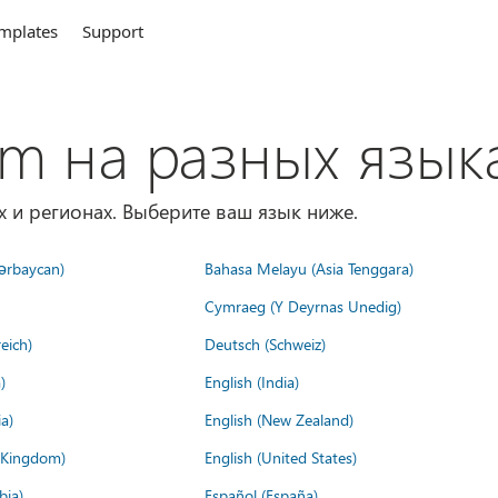
mplates
Support
om на разных язык
х и регионах. Выберите ваш язык ниже.
ərbaycan)
Bahasa Melayu (Asia Tenggara)
Cymraeg (Y Deyrnas Unedig)
eich)
Deutsch (Schweiz)
)
English (India)
a)
English (New Zealand)
d Kingdom)
English (United States)
bia)
Español (España)