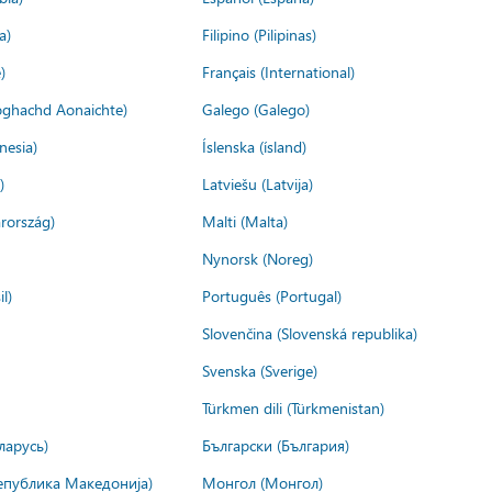
a)
Filipino (Pilipinas)
)
Français (International)
ìoghachd Aonaichte)
Galego (Galego)
nesia)
Íslenska (ísland)
)
Latviešu (Latvija)
rország)
Malti (Malta)
Nynorsk (Noreg)
l)
Português (Portugal)
Slovenčina (Slovenská republika)
Svenska (Sverige)
Türkmen dili (Türkmenistan)
ларусь)
Български (България)
епублика Македонија)
Монгол (Монгол)