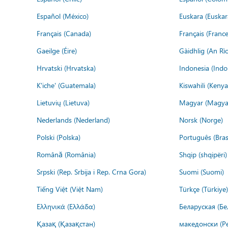
Español (México)
Euskara (Euskar
Français (Canada)
Français (France
Gaeilge (Éire)
Gàidhlig (An R
Hrvatski (Hrvatska)
Indonesia (Indo
K'iche' (Guatemala)
Kiswahili (Kenya
Lietuvių (Lietuva)
Magyar (Magya
Nederlands (Nederland)
Norsk (Norge)
Polski (Polska)
Português (Brasi
Română (România)
Shqip (shqipëri)
Srpski (Rep. Srbija i Rep. Crna Gora)
Suomi (Suomi)
Tiếng Việt (Việt Nam)
Türkçe (Türkiye)
Ελληνικά (Ελλάδα)
Беларуская (Бе
Қазақ (Қазақстан)
македонски (Р