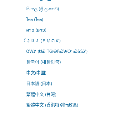
සිංහල (ශ්‍රී ලංකාව)
ไทย (ไทย)
ລາວ (ລາວ)
ខ្មែរ (កម្ពុជា)
ᏣᎳᎩ (ᏌᏊ ᎢᏳᎾᎵᏍᏔᏅ ᏍᎦᏚᎩ)
한국어 (대한민국)
中文(中国)
日本語 (日本)
繁體中文 (台灣)
繁體中文 (香港特別行政區)