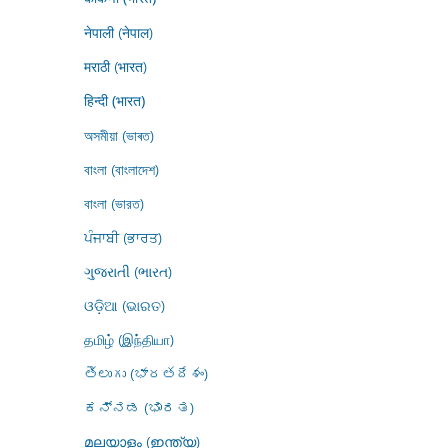
नेपाली (नेपाल)
मराठी (भारत)
हिन्दी (भारत)
অসমীয়া (ভাৰত)
বাংলা (বাংলাদেশ)
বাংলা (ভারত)
ਪੰਜਾਬੀ (ਭਾਰਤ)
ગુજરાતી (ભારત)
ଓଡ଼ିଆ (ଭାରତ)
தமிழ் (இந்தியா)
తెలుగు (భారతదేశం)
ಕನ್ನಡ (ಭಾರತ)
മലയാളം (ഇന്ത്യ)