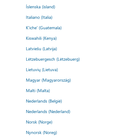
Íslenska (ísland)
Italiano (Italia)
K'iche' (Guatemala)
Kiswahili (Kenya)
Latviešu (Latvija)
Lëtzebuergesch (Lëtzebuerg)
Lietuvių (Lietuva)
Magyar (Magyarország)
Malti (Malta)
Nederlands (België)
Nederlands (Nederland)
Norsk (Norge)
Nynorsk (Noreg)