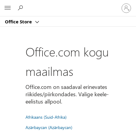
Logige
Microsoft
sisse
oma
Office Store
kontole
Office.com kogu
maailmas
Office.com on saadaval erinevates
riikides/piirkondades. Valige keele-
eelistus allpool.
Afrikaans (Suid-Afrika)
Azərbaycan (Azərbaycan)