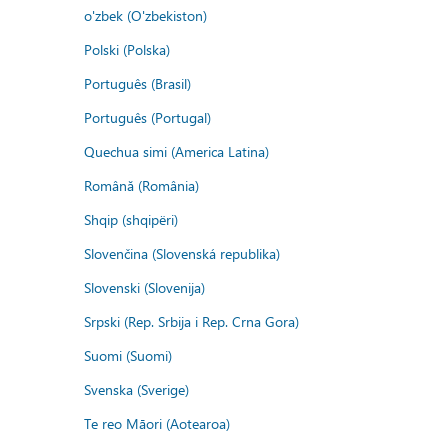
o'zbek (O'zbekiston)
Polski (Polska)
Português (Brasil)
Português (Portugal)
Quechua simi (America Latina)
Română (România)
Shqip (shqipëri)
Slovenčina (Slovenská republika)
Slovenski (Slovenija)
Srpski (Rep. Srbija i Rep. Crna Gora)
Suomi (Suomi)
Svenska (Sverige)
Te reo Māori (Aotearoa)