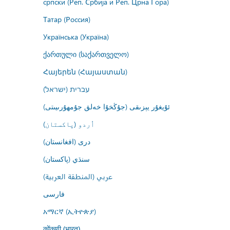
српски (Реп. Србија и Реп. Црна Гора)
Татар (Россия)
Українська (Україна)
ქართული (საქართველო)
Հայերեն (Հայաստան)
עברית (ישראל)
ئۇيغۇر يېزىقى (جۇڭخۇا خەلق جۇمھۇرىيىتى)
اُردو (پاکستان)
درى (افغانستان)
سنڌي (پاکستان)
عربي (المنطقة العربية)
فارسى
አማርኛ (ኢትዮጵያ)
कोंकणी (भारत)