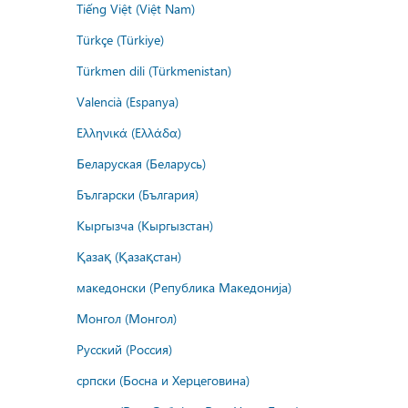
Tiếng Việt (Việt Nam)
Türkçe (Türkiye)
Türkmen dili (Türkmenistan)
Valencià (Espanya)
Ελληνικά (Ελλάδα)
Беларуская (Беларусь)
Български (България)
Кыргызча (Кыргызстан)
Қазақ (Қазақстан)
македонски (Република Македонија)
Монгол (Монгол)
Русский (Россия)
српски (Босна и Херцеговина)