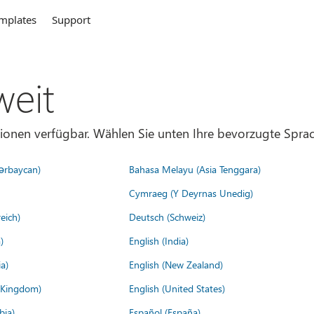
mplates
Support
weit
gionen verfügbar. Wählen Sie unten Ihre bevorzugte Sprac
ərbaycan)
Bahasa Melayu (Asia Tenggara)
Cymraeg (Y Deyrnas Unedig)
eich)
Deutsch (Schweiz)
)
English (India)
a)
English (New Zealand)
d Kingdom)
English (United States)
bia)
Español (España)