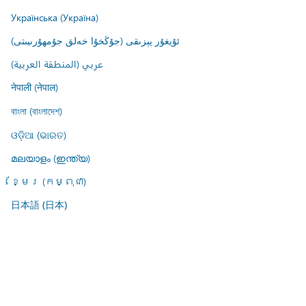
Українська (Україна)
ئۇيغۇر يېزىقى (جۇڭخۇا خەلق جۇمھۇرىيىتى)
عربي (المنطقة العربية)
नेपाली (नेपाल)
বাংলা (বাংলাদেশ)
ଓଡ଼ିଆ (ଭାରତ)
മലയാളം (ഇന്ത്യ)
ខ្មែរ (កម្ពុជា)
日本語 (日本)