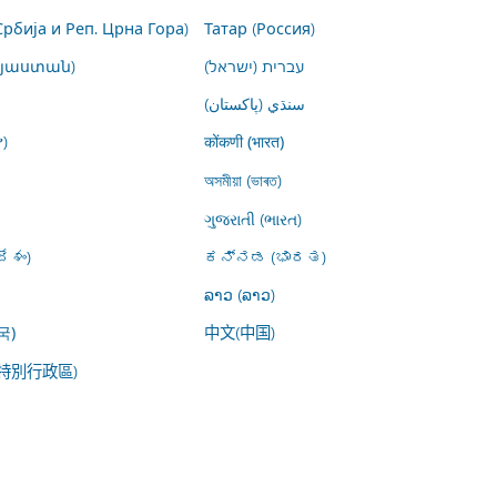
Србија и Реп. Црна Гора)
Татар (Россия)
այաստան)
עברית (ישראל)
سنڌي (پاکستان)
)
कोंकणी (भारत)
অসমীয়া (ভাৰত)
ગુજરાતી (ભારત)
ేశం)
ಕನ್ನಡ (ಭಾರತ)
ລາວ (ລາວ)
中文(中国)
국)
特別行政區)