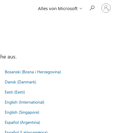
Bei
Alles von Microsoft
Ihrem
Konto
anmelden
he aus.
Bosanski (Bosna i Hercegovina)
Dansk (Danmark)
Eesti (Eesti)
English (International)
English (Singapore)
Español (Argentina)
Español (Latinoamérica)