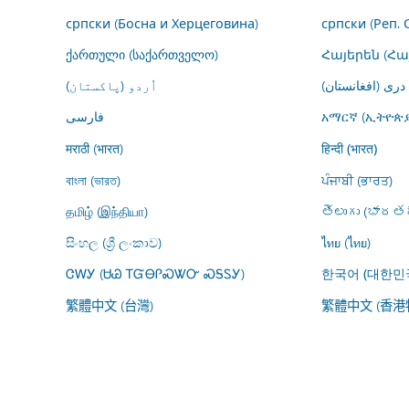
српски (Босна и Херцеговина)
српски (Реп. 
ქართული (საქართველო)
Հայերեն (Հ
درى (افغانستان)
اُردو (پاکستان)
فارسى
አማርኛ (ኢትዮጵያ
मराठी (भारत)
हिन्दी (भारत)
বাংলা (ভারত)
ਪੰਜਾਬੀ (ਭਾਰਤ)
தமிழ் (இந்தியா)
తెలుగు (భారతద
සිංහල (ශ්‍රී ලංකාව)
ไทย (ไทย)
ᏣᎳᎩ (ᏌᏊ ᎢᏳᎾᎵᏍᏔᏅ ᏍᎦᏚᎩ)
한국어 (대한민
繁體中文 (台灣)
繁體中文 (香港