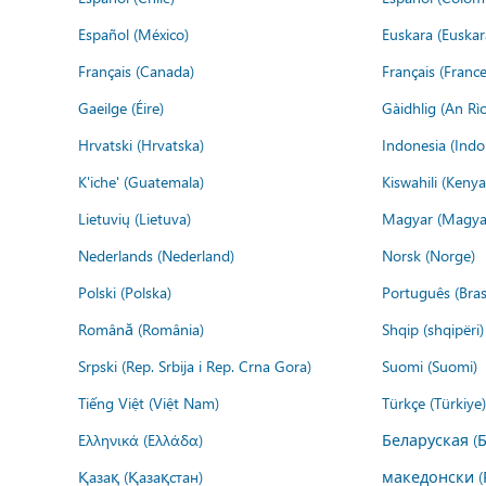
Español (México)
Euskara (Euskar
Français (Canada)
Français (France
Gaeilge (Éire)
Gàidhlig (An R
Hrvatski (Hrvatska)
Indonesia (Indo
K'iche' (Guatemala)
Kiswahili (Kenya
Lietuvių (Lietuva)
Magyar (Magya
Nederlands (Nederland)
Norsk (Norge)
Polski (Polska)
Português (Brasi
Română (România)
Shqip (shqipëri)
Srpski (Rep. Srbija i Rep. Crna Gora)
Suomi (Suomi)
Tiếng Việt (Việt Nam)
Türkçe (Türkiye)
Ελληνικά (Ελλάδα)
Беларуская (
Қазақ (Қазақстан)
македонски (