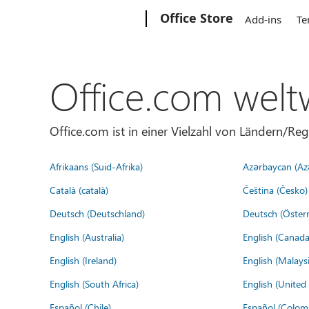
Microsoft
Office Store
Add-ins
Te
Office.com welt
Office.com ist in einer Vielzahl von Ländern/Re
Afrikaans (Suid-Afrika)
Azərbaycan (Az
Català (català)
Čeština (Česko)
Deutsch (Deutschland)
Deutsch (Österr
English (Australia)
English (Canada
English (Ireland)
English (Malaysi
English (South Africa)
English (Unite
Español (Chile)
Español (Colom