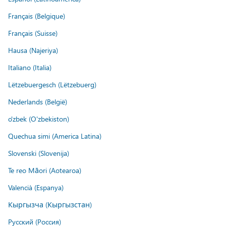
Français (Belgique)
Français (Suisse)
Hausa (Najeriya)
Italiano (Italia)
Lëtzebuergesch (Lëtzebuerg)
Nederlands (België)
o'zbek (O'zbekiston)
Quechua simi (America Latina)
Slovenski (Slovenija)
Te reo Māori (Aotearoa)
Valencià (Espanya)
Кыргызча (Кыргызстан)
Русский (Россия)