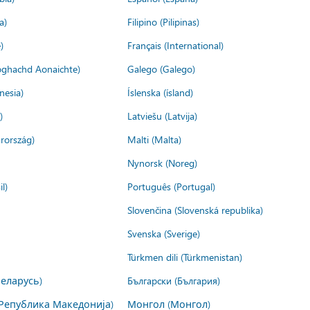
a)
Filipino (Pilipinas)
)
Français (International)
ìoghachd Aonaichte)
Galego (Galego)
nesia)
Íslenska (ísland)
)
Latviešu (Latvija)
rország)
Malti (Malta)
Nynorsk (Noreg)
l)
Português (Portugal)
Slovenčina (Slovenská republika)
Svenska (Sverige)
Türkmen dili (Türkmenistan)
Беларусь)
Български (България)
Република Македонија)
Монгол (Монгол)