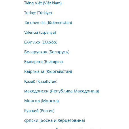
Tiếng Việt (Việt Nam)
Türkçe (Türkiye)
Türkmen dili (Türkmenistan)
Valencià (Espanya)
Ελληνικά (Ελλάδα)
Беларуская (Беларусь)
Български (България)
Кыргызча (Кыргызстан)
Қазақ (Қазақстан)
македонски (Република Македонија)
Монгол (Монгол)
Русский (Россия)
српски (Босна и Херцеговина)