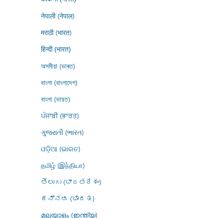
नेपाली (नेपाल)
मराठी (भारत)
हिन्दी (भारत)
অসমীয়া (ভাৰত)
বাংলা (বাংলাদেশ)
বাংলা (ভারত)
ਪੰਜਾਬੀ (ਭਾਰਤ)
ગુજરાતી (ભારત)
ଓଡ଼ିଆ (ଭାରତ)
தமிழ் (இந்தியா)
తెలుగు (భారతదేశం)
ಕನ್ನಡ (ಭಾರತ)
മലയാളം (ഇന്ത്യ)