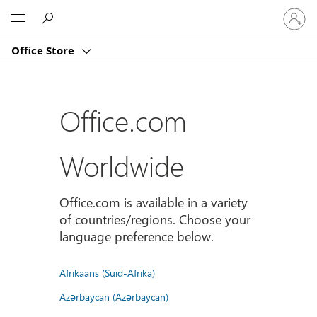
Sign
Microsoft
in
to
Office Store
your
account
Office.com
Worldwide
Office.com is available in a variety
of countries/regions. Choose your
language preference below.
Afrikaans (Suid-Afrika)
Azərbaycan (Azərbaycan)