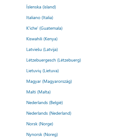
Íslenska (ísland)
Italiano (Italia)
K'iche' (Guatemala)
Kiswahili (Kenya)
Latviešu (Latvija)
Lëtzebuergesch (Lëtzebuerg)
Lietuvių (Lietuva)
Magyar (Magyarország)
Malti (Malta)
Nederlands (België)
Nederlands (Nederland)
Norsk (Norge)
Nynorsk (Noreg)