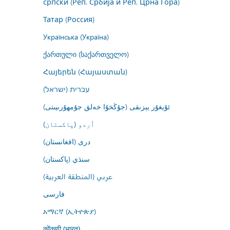
српски (Реп. Србија и Реп. Црна Гора)
Татар (Россия)
Українська (Україна)
ქართული (საქართველო)
Հայերեն (Հայաստան)
עברית (ישראל)
ئۇيغۇر يېزىقى (جۇڭخۇا خەلق جۇمھۇرىيىتى)
اُردو (پاکستان)
درى (افغانستان)
سنڌي (پاکستان)
عربي (المنطقة العربية)
فارسى
አማርኛ (ኢትዮጵያ)
कोंकणी (भारत)