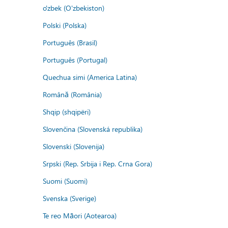
o'zbek (O'zbekiston)
Polski (Polska)
Português (Brasil)
Português (Portugal)
Quechua simi (America Latina)
Română (România)
Shqip (shqipëri)
Slovenčina (Slovenská republika)
Slovenski (Slovenija)
Srpski (Rep. Srbija i Rep. Crna Gora)
Suomi (Suomi)
Svenska (Sverige)
Te reo Māori (Aotearoa)