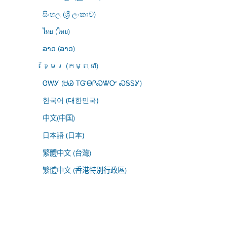
සිංහල (ශ්‍රී ලංකාව)
ไทย (ไทย)
ລາວ (ລາວ)
ខ្មែរ (កម្ពុជា)
ᏣᎳᎩ (ᏌᏊ ᎢᏳᎾᎵᏍᏔᏅ ᏍᎦᏚᎩ)
한국어 (대한민국)
中文(中国)
日本語 (日本)
繁體中文 (台灣)
繁體中文 (香港特別行政區)