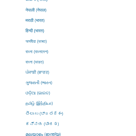
नेपाली (नेपाल)
मराठी (भारत)
हिन्दी (भारत)
অসমীয়া (ভাৰত)
বাংলা (বাংলাদেশ)
বাংলা (ভারত)
ਪੰਜਾਬੀ (ਭਾਰਤ)
ગુજરાતી (ભારત)
ଓଡ଼ିଆ (ଭାରତ)
தமிழ் (இந்தியா)
తెలుగు (భారతదేశం)
ಕನ್ನಡ (ಭಾರತ)
മലയാളം (ഇന്ത്യ)