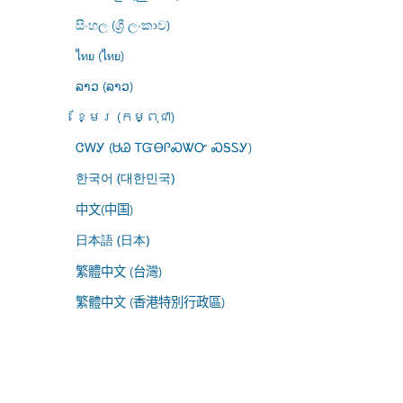
සිංහල (ශ්‍රී ලංකාව)
ไทย (ไทย)
ລາວ (ລາວ)
ខ្មែរ (កម្ពុជា)
ᏣᎳᎩ (ᏌᏊ ᎢᏳᎾᎵᏍᏔᏅ ᏍᎦᏚᎩ)
한국어 (대한민국)
中文(中国)
日本語 (日本)
繁體中文 (台灣)
繁體中文 (香港特別行政區)