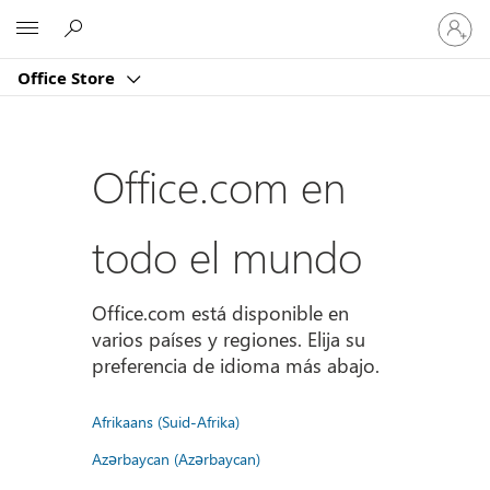
Iniciar
Microsoft
sesión
en
Office Store
tu
cuenta
Office.com en
todo el mundo
Office.com está disponible en
varios países y regiones. Elija su
preferencia de idioma más abajo.
Afrikaans (Suid-Afrika)
Azərbaycan (Azərbaycan)