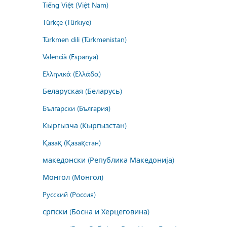
Tiếng Việt (Việt Nam)
Türkçe (Türkiye)
Türkmen dili (Türkmenistan)
Valencià (Espanya)
Ελληνικά (Ελλάδα)
Беларуская (Беларусь)
Български (България)
Кыргызча (Кыргызстан)
Қазақ (Қазақстан)
македонски (Република Македонија)
Монгол (Монгол)
Русский (Россия)
српски (Босна и Херцеговина)