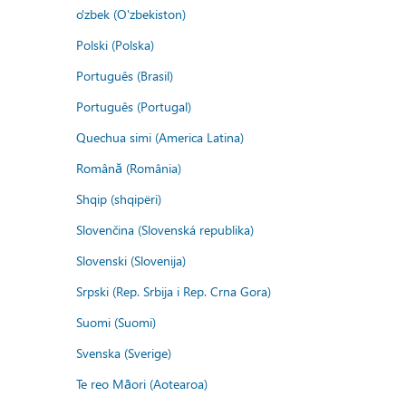
o'zbek (O'zbekiston)
Polski (Polska)
Português (Brasil)
Português (Portugal)
Quechua simi (America Latina)
Română (România)
Shqip (shqipëri)
Slovenčina (Slovenská republika)
Slovenski (Slovenija)
Srpski (Rep. Srbija i Rep. Crna Gora)
Suomi (Suomi)
Svenska (Sverige)
Te reo Māori (Aotearoa)