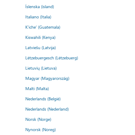
Íslenska (ísland)
Italiano (Italia)
K'iche' (Guatemala)
Kiswahili (Kenya)
Latviešu (Latvija)
Lëtzebuergesch (Lëtzebuerg)
Lietuvių (Lietuva)
Magyar (Magyarország)
Malti (Malta)
Nederlands (België)
Nederlands (Nederland)
Norsk (Norge)
Nynorsk (Noreg)