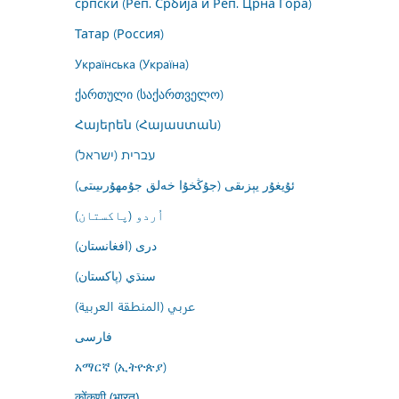
српски (Реп. Србија и Реп. Црна Гора)
Татар (Россия)
Українська (Україна)
ქართული (საქართველო)
Հայերեն (Հայաստան)
עברית (ישראל)
ئۇيغۇر يېزىقى (جۇڭخۇا خەلق جۇمھۇرىيىتى)
اُردو (پاکستان)
درى (افغانستان)
سنڌي (پاکستان)
عربي (المنطقة العربية)
فارسى
አማርኛ (ኢትዮጵያ)
कोंकणी (भारत)