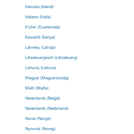
Íslenska (ísland)
Italiano (Italia)
K'iche' (Guatemala)
Kiswahili (Kenya)
Latviešu (Latvija)
Lëtzebuergesch (Lëtzebuerg)
Lietuvių (Lietuva)
Magyar (Magyarország)
Malti (Malta)
Nederlands (België)
Nederlands (Nederland)
Norsk (Norge)
Nynorsk (Noreg)