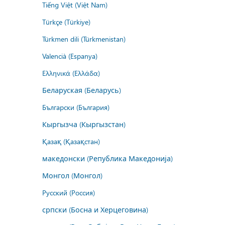
Tiếng Việt (Việt Nam)
Türkçe (Türkiye)
Türkmen dili (Türkmenistan)
Valencià (Espanya)
Ελληνικά (Ελλάδα)
Беларуская (Беларусь)
Български (България)
Кыргызча (Кыргызстан)
Қазақ (Қазақстан)
македонски (Република Македонија)
Монгол (Монгол)
Русский (Россия)
српски (Босна и Херцеговина)