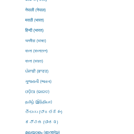
नेपाली (नेपाल)
मराठी (भारत)
हिन्दी (भारत)
অসমীয়া (ভাৰত)
বাংলা (বাংলাদেশ)
বাংলা (ভারত)
ਪੰਜਾਬੀ (ਭਾਰਤ)
ગુજરાતી (ભારત)
ଓଡ଼ିଆ (ଭାରତ)
தமிழ் (இந்தியா)
తెలుగు (భారతదేశం)
ಕನ್ನಡ (ಭಾರತ)
മലയാളം (ഇന്ത്യ)