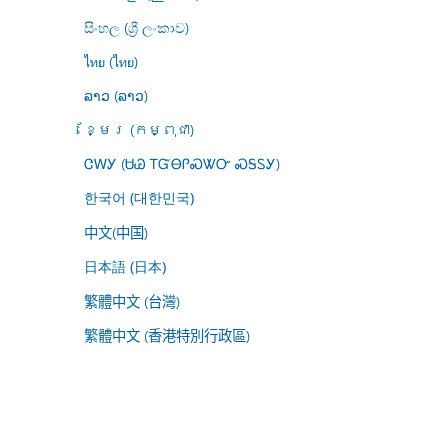
සිංහල (ශ්‍රී ලංකාව)
ไทย (ไทย)
ລາວ (ລາວ)
ខ្មែរ (កម្ពុជា)
ᏣᎳᎩ (ᏌᏊ ᎢᏳᎾᎵᏍᏔᏅ ᏍᎦᏚᎩ)
한국어 (대한민국)
中文(中国)
日本語 (日本)
繁體中文 (台灣)
繁體中文 (香港特別行政區)