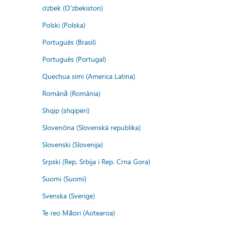
o'zbek (O'zbekiston)
Polski (Polska)
Português (Brasil)
Português (Portugal)
Quechua simi (America Latina)
Română (România)
Shqip (shqipëri)
Slovenčina (Slovenská republika)
Slovenski (Slovenija)
Srpski (Rep. Srbija i Rep. Crna Gora)
Suomi (Suomi)
Svenska (Sverige)
Te reo Māori (Aotearoa)