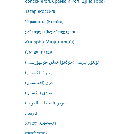
српски (Реп. Србија и Реп. Црна Гора)
Татар (Россия)
Українська (Україна)
ქართული (საქართველო)
Հայերեն (Հայաստան)
עברית (ישראל)
ئۇيغۇر يېزىقى (جۇڭخۇا خەلق جۇمھۇرىيىتى)
اُردو (پاکستان)
درى (افغانستان)
سنڌي (پاکستان)
عربي (المنطقة العربية)
فارسى
አማርኛ (ኢትዮጵያ)
कोंकणी (भारत)