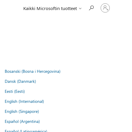
Kirjaudu
Kaikki Microsoftin tuotteet
sisään
tilille
Bosanski (Bosna i Hercegovina)
Dansk (Danmark)
Eesti (Eesti)
English (International)
English (Singapore)
Español (Argentina)
Español (Latinoamérica)