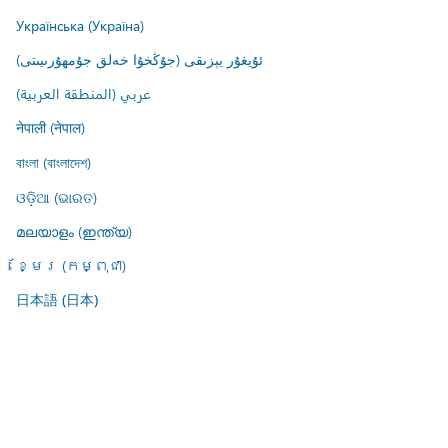
Українська (Україна)
ئۇيغۇر يېزىقى (جۇڭخۇا خەلق جۇمھۇرىيىتى)
عربي (المنطقة العربية)
नेपाली (नेपाल)
বাংলা (বাংলাদেশ)
ଓଡ଼ିଆ (ଭାରତ)
മലയാളം (ഇന്ത്യ)
ខ្មែរ (កម្ពុជា)
日本語 (日本)