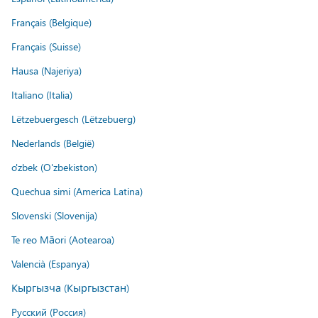
Français (Belgique)
Français (Suisse)
Hausa (Najeriya)
Italiano (Italia)
Lëtzebuergesch (Lëtzebuerg)
Nederlands (België)
o'zbek (O'zbekiston)
Quechua simi (America Latina)
Slovenski (Slovenija)
Te reo Māori (Aotearoa)
Valencià (Espanya)
Кыргызча (Кыргызстан)
Русский (Россия)