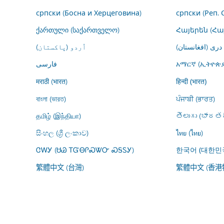
српски (Босна и Херцеговина)
српски (Реп. 
ქართული (საქართველო)
Հայերեն (Հ
درى (افغانستان)
اُردو (پاکستان)
فارسى
አማርኛ (ኢትዮጵያ
मराठी (भारत)
हिन्दी (भारत)
বাংলা (ভারত)
ਪੰਜਾਬੀ (ਭਾਰਤ)
தமிழ் (இந்தியா)
తెలుగు (భారతద
සිංහල (ශ්‍රී ලංකාව)
ไทย (ไทย)
ᏣᎳᎩ (ᏌᏊ ᎢᏳᎾᎵᏍᏔᏅ ᏍᎦᏚᎩ)
한국어 (대한민
繁體中文 (台灣)
繁體中文 (香港