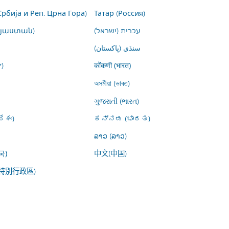
Србија и Реп. Црна Гора)
Татар (Россия)
այաստան)
עברית (ישראל)
سنڌي (پاکستان)
)
कोंकणी (भारत)
অসমীয়া (ভাৰত)
ગુજરાતી (ભારત)
ేశం)
ಕನ್ನಡ (ಭಾರತ)
ລາວ (ລາວ)
中文(中国)
국)
特別行政區)