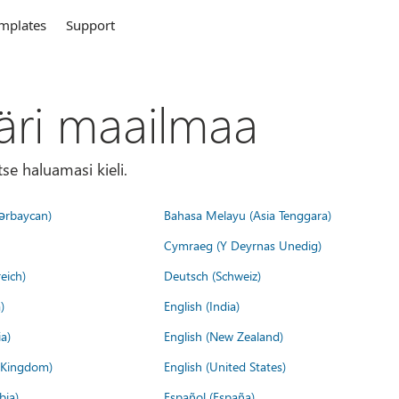
mplates
Support
äri maailmaa
tse haluamasi kieli.
ərbaycan)
Bahasa Melayu (Asia Tenggara)
Cymraeg (Y Deyrnas Unedig)
eich)
Deutsch (Schweiz)
)
English (India)
a)
English (New Zealand)
d Kingdom)
English (United States)
bia)
Español (España)