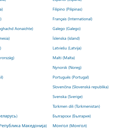
a)
Filipino (Pilipinas)
)
Français (International)
ìoghachd Aonaichte)
Galego (Galego)
nesia)
Íslenska (ísland)
)
Latviešu (Latvija)
rország)
Malti (Malta)
Nynorsk (Noreg)
l)
Português (Portugal)
Slovenčina (Slovenská republika)
Svenska (Sverige)
Türkmen dili (Türkmenistan)
Беларусь)
Български (България)
Република Македонија)
Монгол (Монгол)