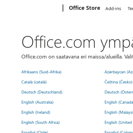
Microsoft
Office Store
Add-ins
Te
Office.com ymp
Office.com on saatavana eri maissa/alueilla. Vali
Afrikaans (Suid-Afrika)
Azərbaycan (Az
Català (català)
Čeština (Česko)
Deutsch (Deutschland)
Deutsch (Österr
English (Australia)
English (Canada
English (Ireland)
English (Malaysi
English (South Africa)
English (Unite
Español (Chile)
Español (Colom