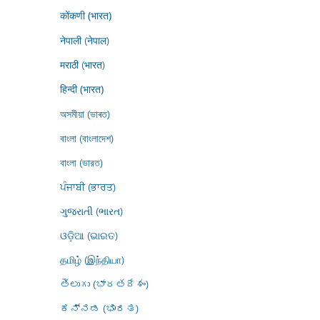
कोंकणी (भारत)
नेपाली (नेपाल)
मराठी (भारत)
हिन्दी (भारत)
অসমীয়া (ভাৰত)
বাংলা (বাংলাদেশ)
বাংলা (ভারত)
ਪੰਜਾਬੀ (ਭਾਰਤ)
ગુજરાતી (ભારત)
ଓଡ଼ିଆ (ଭାରତ)
தமிழ் (இந்தியா)
తెలుగు (భారతదేశం)
ಕನ್ನಡ (ಭಾರತ)