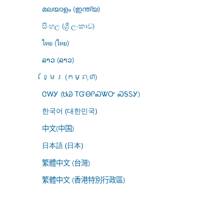
മലയാളം (ഇന്ത്യ)
සිංහල (ශ්‍රී ලංකාව)
ไทย (ไทย)
ລາວ (ລາວ)
ខ្មែរ (កម្ពុជា)
ᏣᎳᎩ (ᏌᏊ ᎢᏳᎾᎵᏍᏔᏅ ᏍᎦᏚᎩ)
한국어 (대한민국)
中文(中国)
日本語 (日本)
繁體中文 (台灣)
繁體中文 (香港特別行政區)