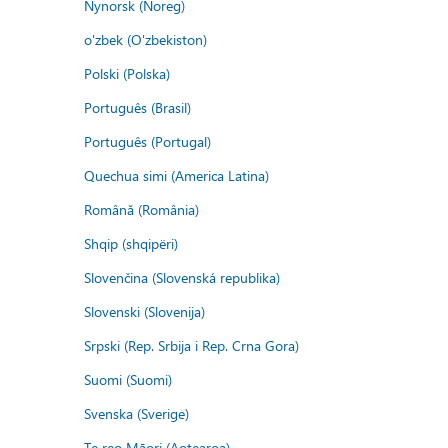
Nynorsk (Noreg)
o'zbek (O'zbekiston)
Polski (Polska)
Português (Brasil)
Português (Portugal)
Quechua simi (America Latina)
Română (România)
Shqip (shqipëri)
Slovenčina (Slovenská republika)
Slovenski (Slovenija)
Srpski (Rep. Srbija i Rep. Crna Gora)
Suomi (Suomi)
Svenska (Sverige)
Te reo Māori (Aotearoa)