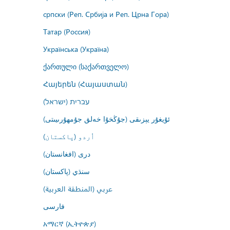
српски (Реп. Србија и Реп. Црна Гора)
Татар (Россия)
Українська (Україна)
ქართული (საქართველო)
Հայերեն (Հայաստան)
עברית (ישראל)
ئۇيغۇر يېزىقى (جۇڭخۇا خەلق جۇمھۇرىيىتى)
اُردو (پاکستان)
درى (افغانستان)
سنڌي (پاکستان)
عربي (المنطقة العربية)
فارسى
አማርኛ (ኢትዮጵያ)