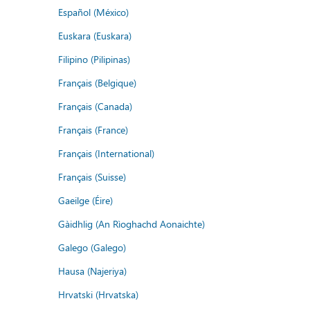
Español (México)
Euskara (Euskara)
Filipino (Pilipinas)
Français (Belgique)
Français (Canada)
Français (France)
Français (International)
Français (Suisse)
Gaeilge (Éire)
Gàidhlig (An Rìoghachd Aonaichte)
Galego (Galego)
Hausa (Najeriya)
Hrvatski (Hrvatska)