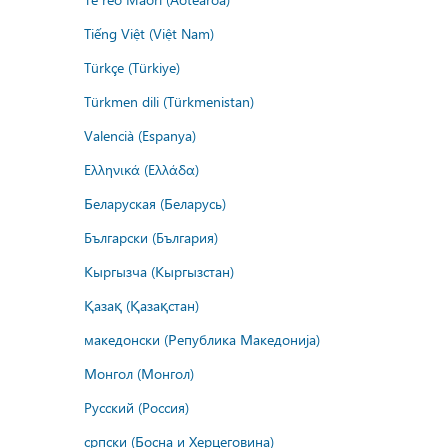
Tiếng Việt (Việt Nam)
Türkçe (Türkiye)
Türkmen dili (Türkmenistan)
Valencià (Espanya)
Ελληνικά (Ελλάδα)
Беларуская (Беларусь)
Български (България)
Кыргызча (Кыргызстан)
Қазақ (Қазақстан)
македонски (Република Македонија)
Монгол (Монгол)
Русский (Россия)
српски (Босна и Херцеговина)