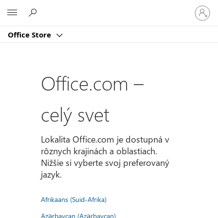
Prihlást
Microsoft
sa
k
Office Store
svojmu
kontu
Office.com –
celý svet
Lokalita Office.com je dostupná v
rôznych krajinách a oblastiach.
Nižšie si vyberte svoj preferovaný
jazyk.
Afrikaans (Suid-Afrika)
Azərbaycan (Azərbaycan)