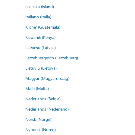
Íslenska (ísland)
Italiano (Italia)
K'iche' (Guatemala)
Kiswahili (Kenya)
Latviešu (Latvija)
Lëtzebuergesch (Lëtzebuerg)
Lietuvių (Lietuva)
Magyar (Magyarország)
Malti (Malta)
Nederlands (België)
Nederlands (Nederland)
Norsk (Norge)
Nynorsk (Noreg)