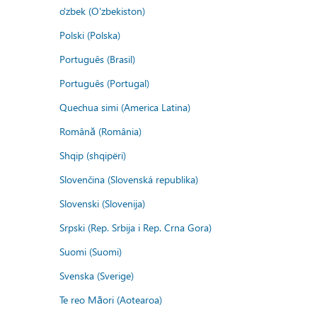
o'zbek (O'zbekiston)
Polski (Polska)
Português (Brasil)
Português (Portugal)
Quechua simi (America Latina)
Română (România)
Shqip (shqipëri)
Slovenčina (Slovenská republika)
Slovenski (Slovenija)
Srpski (Rep. Srbija i Rep. Crna Gora)
Suomi (Suomi)
Svenska (Sverige)
Te reo Māori (Aotearoa)