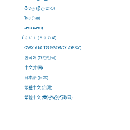
සිංහල (ශ්‍රී ලංකාව)
ไทย (ไทย)
ລາວ (ລາວ)
ខ្មែរ (កម្ពុជា)
ᏣᎳᎩ (ᏌᏊ ᎢᏳᎾᎵᏍᏔᏅ ᏍᎦᏚᎩ)
한국어 (대한민국)
中文(中国)
日本語 (日本)
繁體中文 (台灣)
繁體中文 (香港特別行政區)