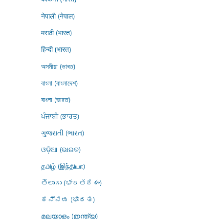
नेपाली (नेपाल)
मराठी (भारत)
हिन्दी (भारत)
অসমীয়া (ভাৰত)
বাংলা (বাংলাদেশ)
বাংলা (ভারত)
ਪੰਜਾਬੀ (ਭਾਰਤ)
ગુજરાતી (ભારત)
ଓଡ଼ିଆ (ଭାରତ)
தமிழ் (இந்தியா)
తెలుగు (భారతదేశం)
ಕನ್ನಡ (ಭಾರತ)
മലയാളം (ഇന്ത്യ)