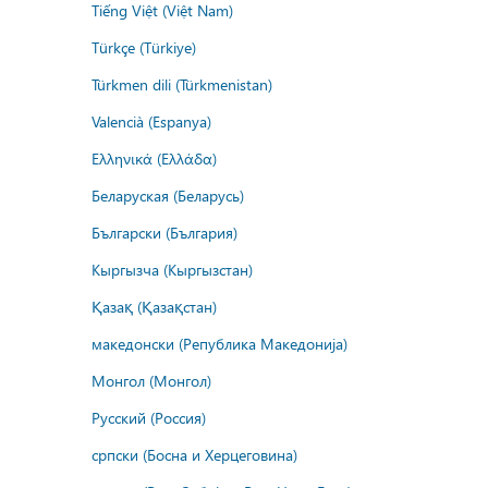
Tiếng Việt (Việt Nam)
Türkçe (Türkiye)
Türkmen dili (Türkmenistan)
Valencià (Espanya)
Ελληνικά (Ελλάδα)
Беларуская (Беларусь)
Български (България)
Кыргызча (Кыргызстан)
Қазақ (Қазақстан)
македонски (Република Македонија)
Монгол (Монгол)
Русский (Россия)
српски (Босна и Херцеговина)