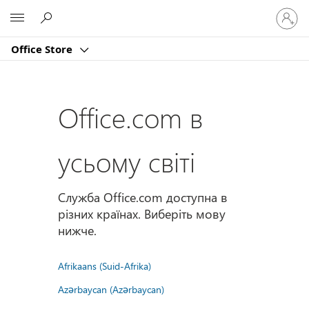
Увійдіт
Microsoft
у
свій
Office Store
обліко
запис
Office.com в
усьому світі
Служба Office.com доступна в
різних країнах. Виберіть мову
нижче.
Afrikaans (Suid-Afrika)
Azərbaycan (Azərbaycan)