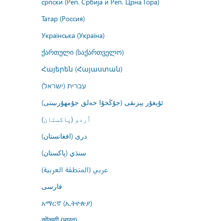
српски (Реп. Србија и Реп. Црна Гора)
Татар (Россия)
Українська (Україна)
ქართული (საქართველო)
Հայերեն (Հայաստան)
עברית (ישראל)
ئۇيغۇر يېزىقى (جۇڭخۇا خەلق جۇمھۇرىيىتى)
اُردو (پاکستان)
درى (افغانستان)
سنڌي (پاکستان)
عربي (المنطقة العربية)
فارسى
አማርኛ (ኢትዮጵያ)
कोंकणी (भारत)