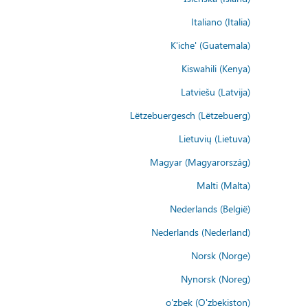
Italiano (Italia)
K'iche' (Guatemala)
Kiswahili (Kenya)
Latviešu (Latvija)
Lëtzebuergesch (Lëtzebuerg)
Lietuvių (Lietuva)
Magyar (Magyarország)
Malti (Malta)
Nederlands (België)
Nederlands (Nederland)
Norsk (Norge)
Nynorsk (Noreg)
o'zbek (O'zbekiston)