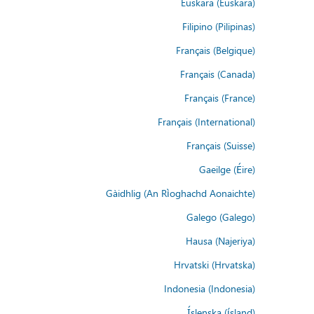
Euskara (Euskara)
Filipino (Pilipinas)
Français (Belgique)
Français (Canada)
Français (France)
Français (International)
Français (Suisse)
Gaeilge (Éire)
Gàidhlig (An Rìoghachd Aonaichte)
Galego (Galego)
Hausa (Najeriya)
Hrvatski (Hrvatska)
Indonesia (Indonesia)
Íslenska (ísland)