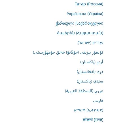
Татар (Россия)
Українська (Україна)
ქართული (საქართველო)
Հայերեն (Հայաստան)
עברית (ישראל)
ئۇيغۇر يېزىقى (جۇڭخۇا خەلق جۇمھۇرىيىتى)
اُردو (پاکستان)
درى (افغانستان)
سنڌي (پاکستان)
عربي (المنطقة العربية)
فارسى
አማርኛ (ኢትዮጵያ)
कोंकणी (भारत)