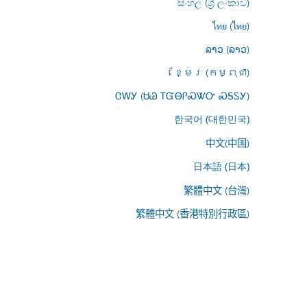
සිංහල (ශ්‍රී ලංකාව)
ไทย (ไทย)
ລາວ (ລາວ)
ខ្មែរ (កម្ពុជា)
ᏣᎳᎩ (ᏌᏊ ᎢᏳᎾᎵᏍᏔᏅ ᏍᎦᏚᎩ)
한국어 (대한민국)
中文(中国)
日本語 (日本)
繁體中文 (台灣)
繁體中文 (香港特別行政區)