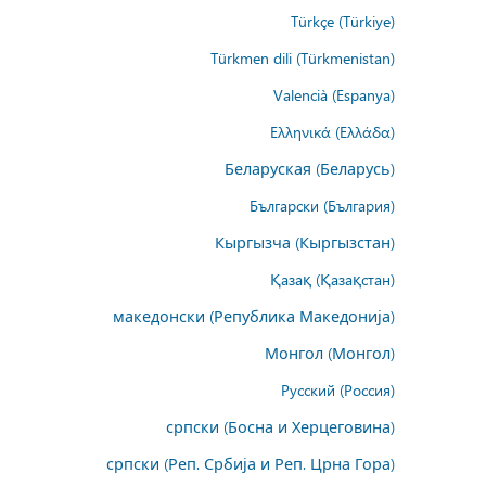
Türkçe (Türkiye)
Türkmen dili (Türkmenistan)
Valencià (Espanya)
Ελληνικά (Ελλάδα)
Беларуская (Беларусь)
Български (България)
Кыргызча (Кыргызстан)
Қазақ (Қазақстан)
македонски (Република Македонија)
Монгол (Монгол)
Русский (Россия)
српски (Босна и Херцеговина)
српски (Реп. Србија и Реп. Црна Гора)