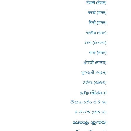
नेपाली (नेपाल)
मराठी (भारत)
हिन्दी (भारत)
অসমীয়া (ভাৰত)
বাংলা (বাংলাদেশ)
বাংলা (ভারত)
ਪੰਜਾਬੀ (ਭਾਰਤ)
ગુજરાતી (ભારત)
ଓଡ଼ିଆ (ଭାରତ)
தமிழ் (இந்தியா)
తెలుగు (భారతదేశం)
ಕನ್ನಡ (ಭಾರತ)
മലയാളം (ഇന്ത്യ)