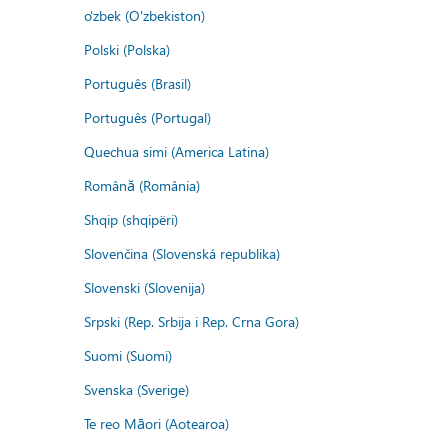
o'zbek (O'zbekiston)
Polski (Polska)
Português (Brasil)
Português (Portugal)
Quechua simi (America Latina)
Română (România)
Shqip (shqipëri)
Slovenčina (Slovenská republika)
Slovenski (Slovenija)
Srpski (Rep. Srbija i Rep. Crna Gora)
Suomi (Suomi)
Svenska (Sverige)
Te reo Māori (Aotearoa)