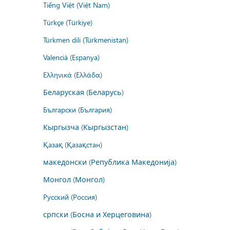
Tiếng Việt (Việt Nam)
Türkçe (Türkiye)
Türkmen dili (Türkmenistan)
Valencià (Espanya)
Ελληνικά (Ελλάδα)
Беларуская (Беларусь)
Български (България)
Кыргызча (Кыргызстан)
Қазақ (Қазақстан)
македонски (Република Македонија)
Монгол (Монгол)
Русский (Россия)
српски (Босна и Херцеговина)