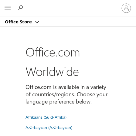
Sign
Microsoft
in
to
Office Store
your
account
Office.com
Worldwide
Office.com is available in a variety
of countries/regions. Choose your
language preference below.
Afrikaans (Suid-Afrika)
Azərbaycan (Azərbaycan)