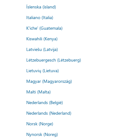
Íslenska (ísland)
Italiano (Italia)
K'iche' (Guatemala)
Kiswahili (Kenya)
Latviešu (Latvija)
Lëtzebuergesch (Lëtzebuerg)
Lietuvių (Lietuva)
Magyar (Magyarország)
Malti (Malta)
Nederlands (België)
Nederlands (Nederland)
Norsk (Norge)
Nynorsk (Noreg)