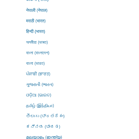
नेपाली (नेपाल)
मराठी (भारत)
हिन्दी (भारत)
অসমীয়া (ভাৰত)
বাংলা (বাংলাদেশ)
বাংলা (ভারত)
ਪੰਜਾਬੀ (ਭਾਰਤ)
ગુજરાતી (ભારત)
ଓଡ଼ିଆ (ଭାରତ)
தமிழ் (இந்தியா)
తెలుగు (భారతదేశం)
ಕನ್ನಡ (ಭಾರತ)
മലയാളം (ഇന്ത്യ)