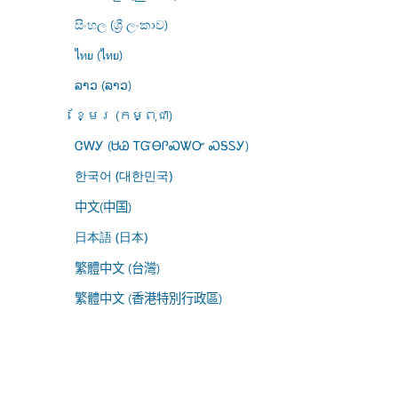
සිංහල (ශ්‍රී ලංකාව)
ไทย (ไทย)
ລາວ (ລາວ)
ខ្មែរ (កម្ពុជា)
ᏣᎳᎩ (ᏌᏊ ᎢᏳᎾᎵᏍᏔᏅ ᏍᎦᏚᎩ)
한국어 (대한민국)
中文(中国)
日本語 (日本)
繁體中文 (台灣)
繁體中文 (香港特別行政區)