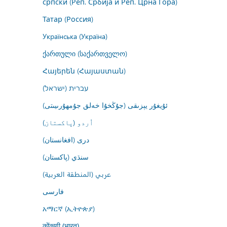
српски (Реп. Србија и Реп. Црна Гора)
Татар (Россия)
Українська (Україна)
ქართული (საქართველო)
Հայերեն (Հայաստան)
עברית (ישראל)
ئۇيغۇر يېزىقى (جۇڭخۇا خەلق جۇمھۇرىيىتى)
اُردو (پاکستان)
درى (افغانستان)
سنڌي (پاکستان)
عربي (المنطقة العربية)
فارسى
አማርኛ (ኢትዮጵያ)
कोंकणी (भारत)