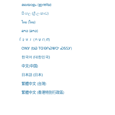
മലയാളം (ഇന്ത്യ)
සිංහල (ශ්‍රී ලංකාව)
ไทย (ไทย)
ລາວ (ລາວ)
ខ្មែរ (កម្ពុជា)
ᏣᎳᎩ (ᏌᏊ ᎢᏳᎾᎵᏍᏔᏅ ᏍᎦᏚᎩ)
한국어 (대한민국)
中文(中国)
日本語 (日本)
繁體中文 (台灣)
繁體中文 (香港特別行政區)