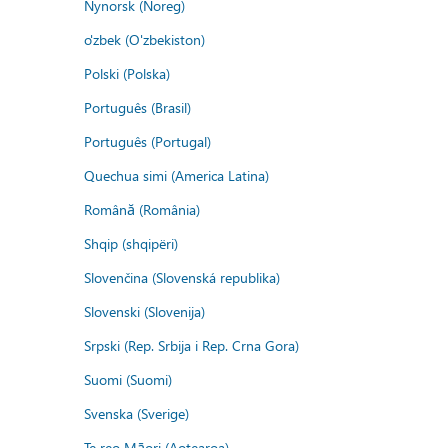
Nynorsk (Noreg)
o'zbek (O'zbekiston)
Polski (Polska)
Português (Brasil)
Português (Portugal)
Quechua simi (America Latina)
Română (România)
Shqip (shqipëri)
Slovenčina (Slovenská republika)
Slovenski (Slovenija)
Srpski (Rep. Srbija i Rep. Crna Gora)
Suomi (Suomi)
Svenska (Sverige)
Te reo Māori (Aotearoa)