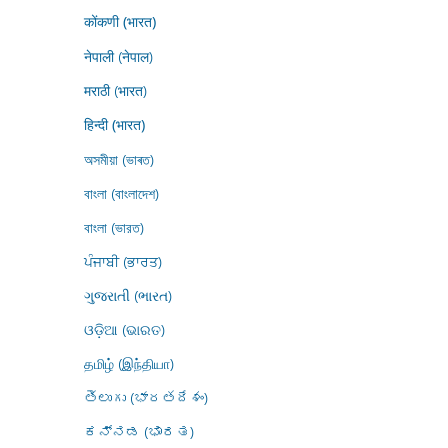
कोंकणी (भारत)
नेपाली (नेपाल)
मराठी (भारत)
हिन्दी (भारत)
অসমীয়া (ভাৰত)
বাংলা (বাংলাদেশ)
বাংলা (ভারত)
ਪੰਜਾਬੀ (ਭਾਰਤ)
ગુજરાતી (ભારત)
ଓଡ଼ିଆ (ଭାରତ)
தமிழ் (இந்தியா)
తెలుగు (భారతదేశం)
ಕನ್ನಡ (ಭಾರತ)