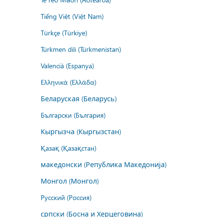
Tiếng Việt (Việt Nam)
Türkçe (Türkiye)
Türkmen dili (Türkmenistan)
Valencià (Espanya)
Ελληνικά (Ελλάδα)
Беларуская (Беларусь)
Български (България)
Кыргызча (Кыргызстан)
Қазақ (Қазақстан)
македонски (Република Македонија)
Монгол (Монгол)
Русский (Россия)
српски (Босна и Херцеговина)