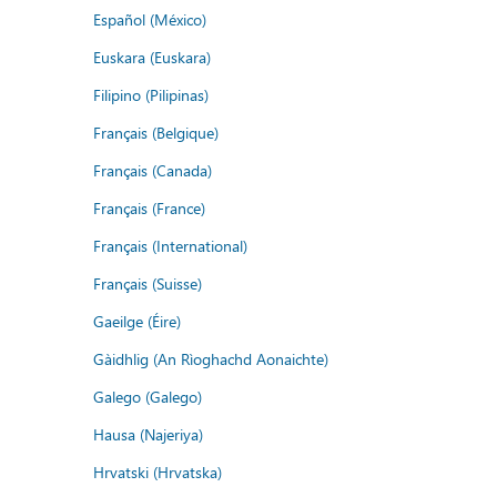
Español (México)
Euskara (Euskara)
Filipino (Pilipinas)
Français (Belgique)
Français (Canada)
Français (France)
Français (International)
Français (Suisse)
Gaeilge (Éire)
Gàidhlig (An Rìoghachd Aonaichte)
Galego (Galego)
Hausa (Najeriya)
Hrvatski (Hrvatska)