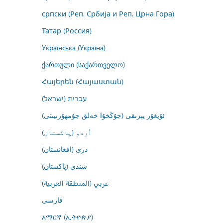
српски (Реп. Србија и Реп. Црна Гора)
Татар (Россия)
Українська (Україна)
ქართული (საქართველო)
Հայերեն (Հայաստան)
עברית (ישראל)
ئۇيغۇر يېزىقى (جۇڭخۇا خەلق جۇمھۇرىيىتى)
اُردو (پاکستان)
درى (افغانستان)
سنڌي (پاکستان)
عربي (المنطقة العربية)
فارسى
አማርኛ (ኢትዮጵያ)