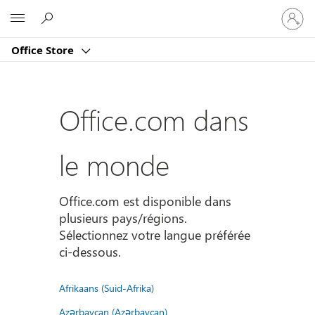
Connect
Microsoft
vous
à
Office Store
votre
compte
Office.com dans
le monde
Office.com est disponible dans
plusieurs pays/régions.
Sélectionnez votre langue préférée
ci-dessous.
Afrikaans (Suid-Afrika)
Azərbaycan (Azərbaycan)