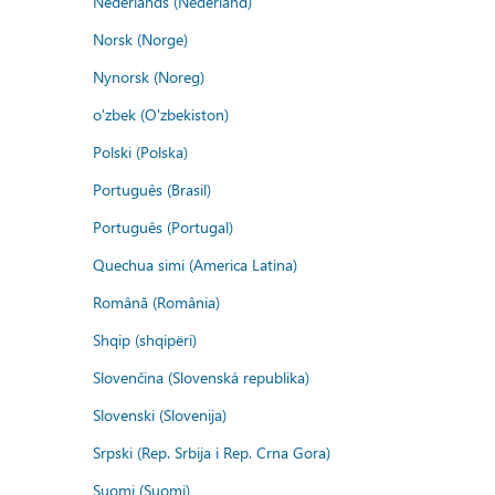
Nederlands (Nederland)
Norsk (Norge)
Nynorsk (Noreg)
o'zbek (O'zbekiston)
Polski (Polska)
Português (Brasil)
Português (Portugal)
Quechua simi (America Latina)
Română (România)
Shqip (shqipëri)
Slovenčina (Slovenská republika)
Slovenski (Slovenija)
Srpski (Rep. Srbija i Rep. Crna Gora)
Suomi (Suomi)