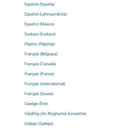
Español (España)
Español (Latinoamérica)
Español (México)
Euskara (Euskara)
Filipino (Pilipinas)
Français (Belgique)
Français (Canada)
Français (France)
Français (International)
Français (Suisse)
Gaeilge (Éire)
Gàidhlig (An Rìoghachd Aonaichte)
Galego (Galego)