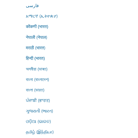
فارسى
አማርኛ (ኢትዮጵያ)
कोंकणी (भारत)
नेपाली (नेपाल)
मराठी (भारत)
हिन्दी (भारत)
অসমীয়া (ভাৰত)
বাংলা (বাংলাদেশ)
বাংলা (ভারত)
ਪੰਜਾਬੀ (ਭਾਰਤ)
ગુજરાતી (ભારત)
ଓଡ଼ିଆ (ଭାରତ)
தமிழ் (இந்தியா)