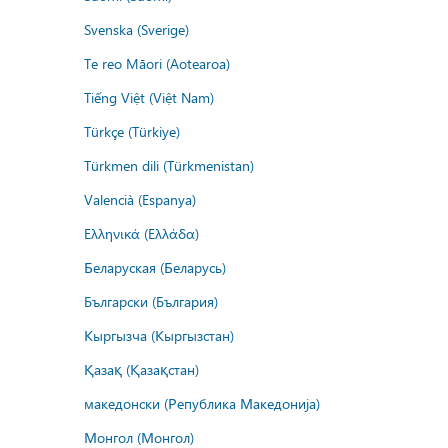
Svenska (Sverige)
Te reo Māori (Aotearoa)
Tiếng Việt (Việt Nam)
Türkçe (Türkiye)
Türkmen dili (Türkmenistan)
Valencià (Espanya)
Ελληνικά (Ελλάδα)
Беларуская (Беларусь)
Български (България)
Кыргызча (Кыргызстан)
Қазақ (Қазақстан)
македонски (Република Македонија)
Монгол (Монгол)