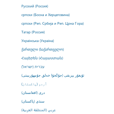
Русский (Россия)
српски (Босна и Херцеговина)
српски (Реп. Србија и Реп. Црна Гора)
Татар (Россия)
Українська (Україна)
ქართული (საქართველო)
Հայերեն (Հայաստան)
עברית (ישראל)
ئۇيغۇر يېزىقى (جۇڭخۇا خەلق جۇمھۇرىيىتى)
اُردو (پاکستان)
درى (افغانستان)
سنڌي (پاکستان)
عربي (المنطقة العربية)