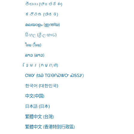
తెలుగు (భారతదేశం)
ಕನ್ನಡ (ಭಾರತ)
മലയാളം (ഇന്ത്യ)
සිංහල (ශ්‍රී ලංකාව)
ไทย (ไทย)
ລາວ (ລາວ)
ខ្មែរ (កម្ពុជា)
ᏣᎳᎩ (ᏌᏊ ᎢᏳᎾᎵᏍᏔᏅ ᏍᎦᏚᎩ)
한국어 (대한민국)
中文(中国)
日本語 (日本)
繁體中文 (台灣)
繁體中文 (香港特別行政區)