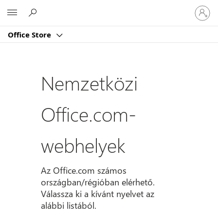
Jelentk
Microsoft
be
a
Office Store
fiókjába
Nemzetközi
Office.com-
webhelyek
Az Office.com számos
országban/régióban elérhető.
Válassza ki a kívánt nyelvet az
alábbi listából.