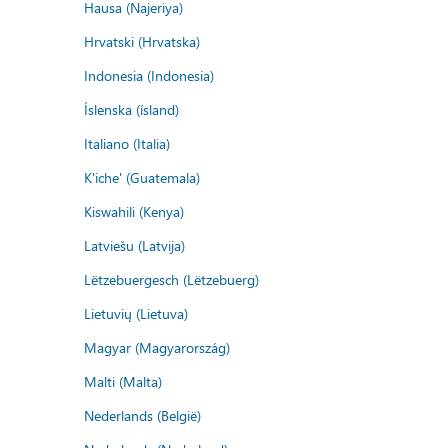
Hausa (Najeriya)
Hrvatski (Hrvatska)
Indonesia (Indonesia)
Íslenska (ísland)
Italiano (Italia)
K'iche' (Guatemala)
Kiswahili (Kenya)
Latviešu (Latvija)
Lëtzebuergesch (Lëtzebuerg)
Lietuvių (Lietuva)
Magyar (Magyarország)
Malti (Malta)
Nederlands (België)