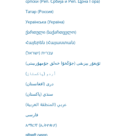
српски (Реп. Србија и Реп. Црна Гора)
Татар (Россия)
Українська (Україна)
ქართული (საქართველო)
Հայերեն (Հայաստան)
עברית (ישראל)
ئۇيغۇر يېزىقى (جۇڭخۇا خەلق جۇمھۇرىيىتى)
اُردو (پاکستان)
درى (افغانستان)
سنڌي (پاکستان)
عربي (المنطقة العربية)
فارسى
አማርኛ (ኢትዮጵያ)
कोंकणी (भारत)