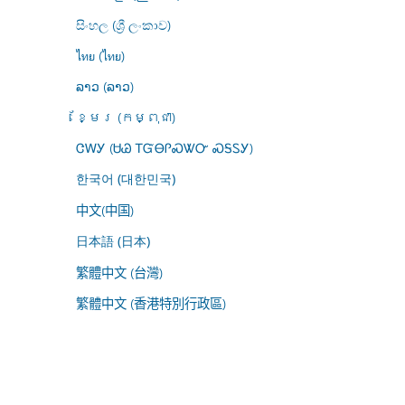
සිංහල (ශ්‍රී ලංකාව)
ไทย (ไทย)
ລາວ (ລາວ)
ខ្មែរ (កម្ពុជា)
ᏣᎳᎩ (ᏌᏊ ᎢᏳᎾᎵᏍᏔᏅ ᏍᎦᏚᎩ)
한국어 (대한민국)
中文(中国)
日本語 (日本)
繁體中文 (台灣)
繁體中文 (香港特別行政區)