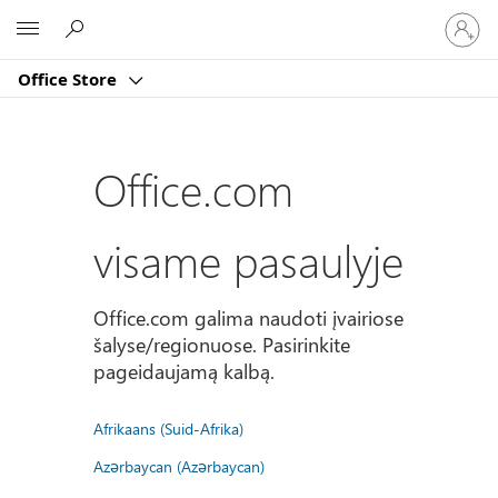
Prisijun
Microsoft
prie
paskyro
Office Store
Office.com
visame pasaulyje
Office.com galima naudoti įvairiose
šalyse/regionuose. Pasirinkite
pageidaujamą kalbą.
Afrikaans (Suid-Afrika)
Azərbaycan (Azərbaycan)