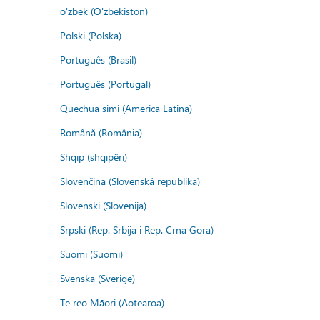
o'zbek (O'zbekiston)
Polski (Polska)
Português (Brasil)
Português (Portugal)
Quechua simi (America Latina)
Română (România)
Shqip (shqipëri)
Slovenčina (Slovenská republika)
Slovenski (Slovenija)
Srpski (Rep. Srbija i Rep. Crna Gora)
Suomi (Suomi)
Svenska (Sverige)
Te reo Māori (Aotearoa)