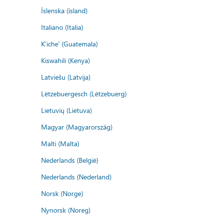
Íslenska (ísland)
Italiano (Italia)
K'iche' (Guatemala)
Kiswahili (Kenya)
Latviešu (Latvija)
Lëtzebuergesch (Lëtzebuerg)
Lietuvių (Lietuva)
Magyar (Magyarország)
Malti (Malta)
Nederlands (België)
Nederlands (Nederland)
Norsk (Norge)
Nynorsk (Noreg)