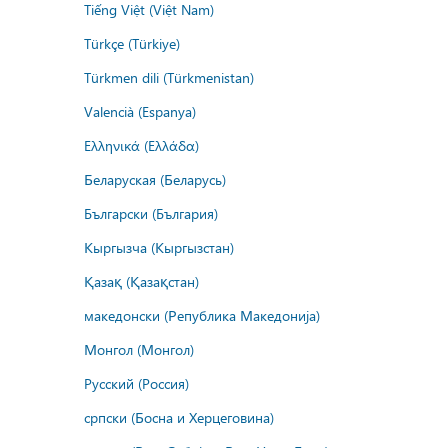
Tiếng Việt (Việt Nam)
Türkçe (Türkiye)
Türkmen dili (Türkmenistan)
Valencià (Espanya)
Ελληνικά (Ελλάδα)
Беларуская (Беларусь)
Български (България)
Кыргызча (Кыргызстан)
Қазақ (Қазақстан)
македонски (Република Македонија)
Монгол (Монгол)
Русский (Россия)
српски (Босна и Херцеговина)