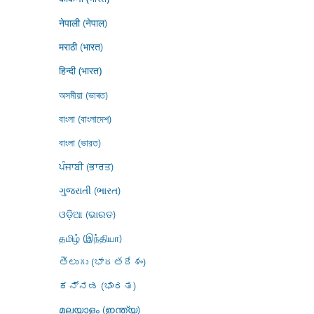
नेपाली (नेपाल)
मराठी (भारत)
हिन्दी (भारत)
অসমীয়া (ভাৰত)
বাংলা (বাংলাদেশ)
বাংলা (ভারত)
ਪੰਜਾਬੀ (ਭਾਰਤ)
ગુજરાતી (ભારત)
ଓଡ଼ିଆ (ଭାରତ)
தமிழ் (இந்தியா)
తెలుగు (భారతదేశం)
ಕನ್ನಡ (ಭಾರತ)
മലയാളം (ഇന്ത്യ)