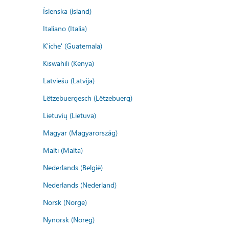
Íslenska (ísland)
Italiano (Italia)
K'iche' (Guatemala)
Kiswahili (Kenya)
Latviešu (Latvija)
Lëtzebuergesch (Lëtzebuerg)
Lietuvių (Lietuva)
Magyar (Magyarország)
Malti (Malta)
Nederlands (België)
Nederlands (Nederland)
Norsk (Norge)
Nynorsk (Noreg)