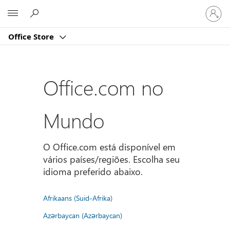
Entre
Microsoft
em
sua
Office Store
conta
Office.com no
Mundo
O Office.com está disponível em
vários países/regiões. Escolha seu
idioma preferido abaixo.
Afrikaans (Suid-Afrika)
Azərbaycan (Azərbaycan)