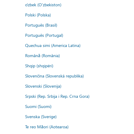
o'zbek (O'zbekiston)
Polski (Polska)
Português (Brasil)
Português (Portugal)
Quechua simi (America Latina)
Română (România)
Shqip (shqipëri)
Slovenčina (Slovenská republika)
Slovenski (Slovenija)
Srpski (Rep. Srbija i Rep. Crna Gora)
Suomi (Suomi)
Svenska (Sverige)
Te reo Māori (Aotearoa)