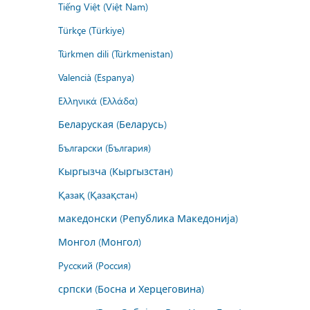
Tiếng Việt (Việt Nam)
Türkçe (Türkiye)
Türkmen dili (Türkmenistan)
Valencià (Espanya)
Ελληνικά (Ελλάδα)
Беларуская (Беларусь)
Български (България)
Кыргызча (Кыргызстан)
Қазақ (Қазақстан)
македонски (Република Македонија)
Монгол (Монгол)
Русский (Россия)
српски (Босна и Херцеговина)