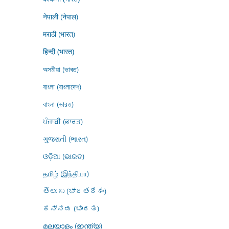
नेपाली (नेपाल)
मराठी (भारत)
हिन्दी (भारत)
অসমীয়া (ভাৰত)
বাংলা (বাংলাদেশ)
বাংলা (ভারত)
ਪੰਜਾਬੀ (ਭਾਰਤ)
ગુજરાતી (ભારત)
ଓଡ଼ିଆ (ଭାରତ)
தமிழ் (இந்தியா)
తెలుగు (భారతదేశం)
ಕನ್ನಡ (ಭಾರತ)
മലയാളം (ഇന്ത്യ)