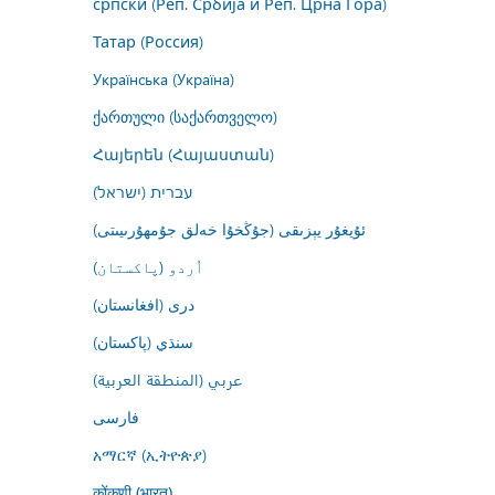
српски (Реп. Србија и Реп. Црна Гора)
Татар (Россия)
Українська (Україна)
ქართული (საქართველო)
Հայերեն (Հայաստան)
עברית (ישראל)
ئۇيغۇر يېزىقى (جۇڭخۇا خەلق جۇمھۇرىيىتى)
اُردو (پاکستان)
درى (افغانستان)
سنڌي (پاکستان)
عربي (المنطقة العربية)
فارسى
አማርኛ (ኢትዮጵያ)
कोंकणी (भारत)