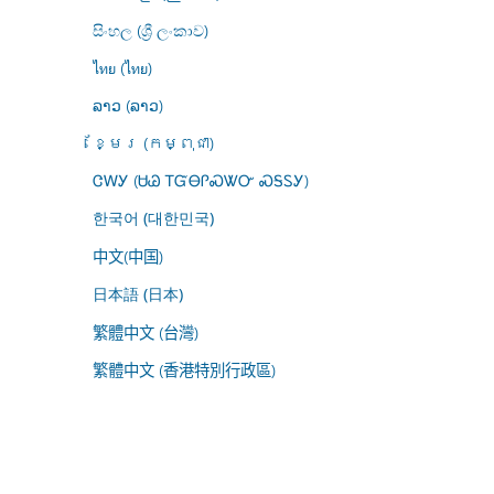
සිංහල (ශ්‍රී ලංකාව)
ไทย (ไทย)
ລາວ (ລາວ)
ខ្មែរ (កម្ពុជា)
ᏣᎳᎩ (ᏌᏊ ᎢᏳᎾᎵᏍᏔᏅ ᏍᎦᏚᎩ)
한국어 (대한민국)
中文(中国)
日本語 (日本)
繁體中文 (台灣)
繁體中文 (香港特別行政區)