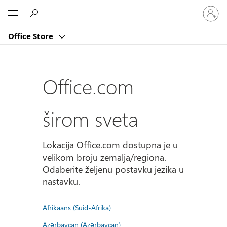
Prijavite
Microsoft
se
na
Office Store
nalog
Office.com
širom sveta
Lokacija Office.com dostupna je u
velikom broju zemalja/regiona.
Odaberite željenu postavku jezika u
nastavku.
Afrikaans (Suid-Afrika)
Azərbaycan (Azərbaycan)