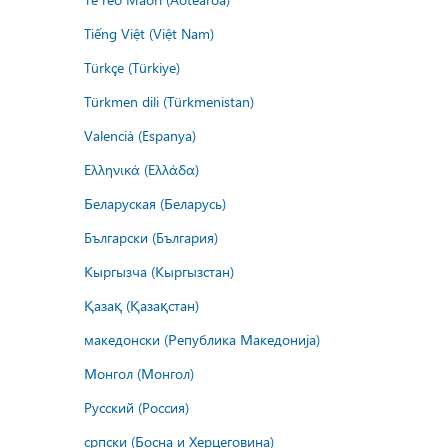
Tiếng Việt (Việt Nam)
Türkçe (Türkiye)
Türkmen dili (Türkmenistan)
Valencià (Espanya)
Ελληνικά (Ελλάδα)
Беларуская (Беларусь)
Български (България)
Кыргызча (Кыргызстан)
Қазақ (Қазақстан)
македонски (Република Македонија)
Монгол (Монгол)
Русский (Россия)
српски (Босна и Херцеговина)