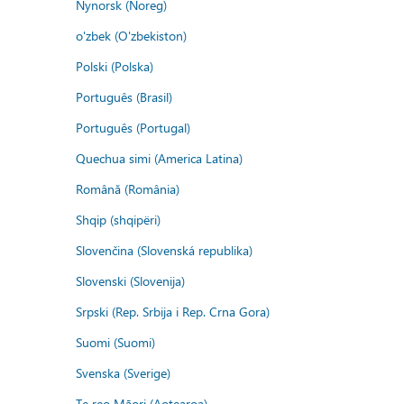
Nynorsk (Noreg)
o'zbek (O'zbekiston)
Polski (Polska)
Português (Brasil)
Português (Portugal)
Quechua simi (America Latina)
Română (România)
Shqip (shqipëri)
Slovenčina (Slovenská republika)
Slovenski (Slovenija)
Srpski (Rep. Srbija i Rep. Crna Gora)
Suomi (Suomi)
Svenska (Sverige)
Te reo Māori (Aotearoa)