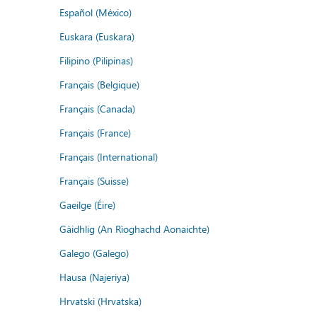
Español (México)
Euskara (Euskara)
Filipino (Pilipinas)
Français (Belgique)
Français (Canada)
Français (France)
Français (International)
Français (Suisse)
Gaeilge (Éire)
Gàidhlig (An Rìoghachd Aonaichte)
Galego (Galego)
Hausa (Najeriya)
Hrvatski (Hrvatska)