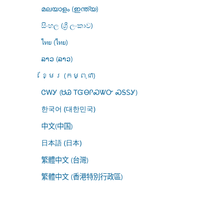
മലയാളം (ഇന്ത്യ)
සිංහල (ශ්‍රී ලංකාව)
ไทย (ไทย)
ລາວ (ລາວ)
ខ្មែរ (កម្ពុជា)
ᏣᎳᎩ (ᏌᏊ ᎢᏳᎾᎵᏍᏔᏅ ᏍᎦᏚᎩ)
한국어 (대한민국)
中文(中国)
日本語 (日本)
繁體中文 (台灣)
繁體中文 (香港特別行政區)