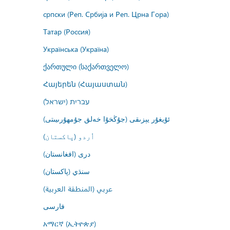
српски (Реп. Србија и Реп. Црна Гора)
Татар (Россия)
Українська (Україна)
ქართული (საქართველო)
Հայերեն (Հայաստան)
עברית (ישראל)
ئۇيغۇر يېزىقى (جۇڭخۇا خەلق جۇمھۇرىيىتى)
اُردو (پاکستان)
درى (افغانستان)
سنڌي (پاکستان)
عربي (المنطقة العربية)
فارسى
አማርኛ (ኢትዮጵያ)