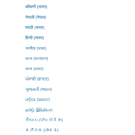
कोंकणी (भारत)
नेपाली (नेपाल)
मराठी (भारत)
हिन्दी (भारत)
অসমীয়া (ভাৰত)
বাংলা (বাংলাদেশ)
বাংলা (ভারত)
ਪੰਜਾਬੀ (ਭਾਰਤ)
ગુજરાતી (ભારત)
ଓଡ଼ିଆ (ଭାରତ)
தமிழ் (இந்தியா)
తెలుగు (భారతదేశం)
ಕನ್ನಡ (ಭಾರತ)