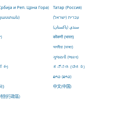
Србија и Реп. Црна Гора)
Татар (Россия)
այաստան)
עברית (ישראל)
سنڌي (پاکستان)
)
कोंकणी (भारत)
অসমীয়া (ভাৰত)
ગુજરાતી (ભારત)
ేశం)
ಕನ್ನಡ (ಭಾರತ)
ລາວ (ລາວ)
中文(中国)
국)
特別行政區)