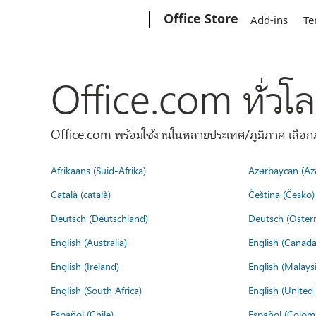
Microsoft
Office Store
Add-ins
Te
Office.com ทั่วโ
Office.com พร้อมใช้งานในหลายประเทศ/ภูมิภาค เลือกภ
Afrikaans (Suid-Afrika)
Azərbaycan (Az
Català (català)
Čeština (Česko)
Deutsch (Deutschland)
Deutsch (Österr
English (Australia)
English (Canada
English (Ireland)
English (Malaysi
English (South Africa)
English (Unite
Español (Chile)
Español (Colom