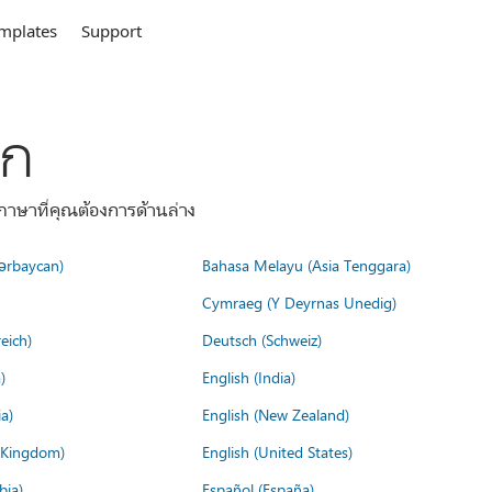
mplates
Support
ลก
าษาที่คุณต้องการด้านล่าง
ərbaycan)
Bahasa Melayu (Asia Tenggara)
Cymraeg (Y Deyrnas Unedig)
eich)
Deutsch (Schweiz)
)
English (India)
a)
English (New Zealand)
d Kingdom)
English (United States)
bia)
Español (España)