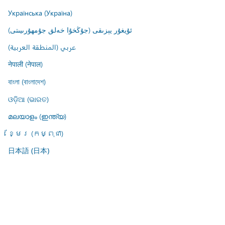
Українська (Україна)
ئۇيغۇر يېزىقى (جۇڭخۇا خەلق جۇمھۇرىيىتى)
عربي (المنطقة العربية)
नेपाली (नेपाल)
বাংলা (বাংলাদেশ)
ଓଡ଼ିଆ (ଭାରତ)
മലയാളം (ഇന്ത്യ)
ខ្មែរ (កម្ពុជា)
日本語 (日本)