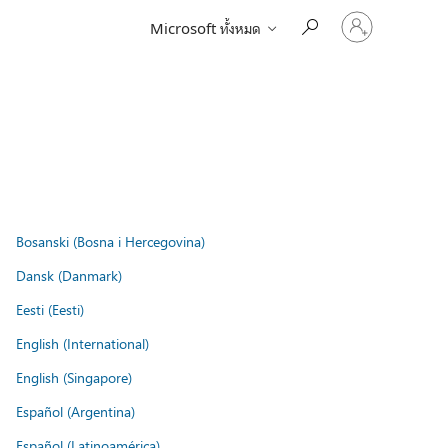
ลงชื่อ
Microsoft ทั้งหมด
เข้า
ใช้
บัญชี
ของ
คุณ
Bosanski (Bosna i Hercegovina)
Dansk (Danmark)
Eesti (Eesti)
English (International)
English (Singapore)
Español (Argentina)
Español (Latinoamérica)