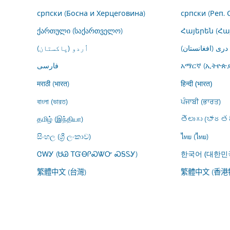
српски (Босна и Херцеговина)
српски (Реп. 
ქართული (საქართველო)
Հայերեն (Հ
درى (افغانستان)
اُردو (پاکستان)
فارسى
አማርኛ (ኢትዮጵያ
मराठी (भारत)
हिन्दी (भारत)
বাংলা (ভারত)
ਪੰਜਾਬੀ (ਭਾਰਤ)
தமிழ் (இந்தியா)
తెలుగు (భారతద
සිංහල (ශ්‍රී ලංකාව)
ไทย (ไทย)
ᏣᎳᎩ (ᏌᏊ ᎢᏳᎾᎵᏍᏔᏅ ᏍᎦᏚᎩ)
한국어 (대한민
繁體中文 (台灣)
繁體中文 (香港