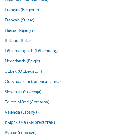
Français (Belgique)
Français (Suisse)
Hausa (Najeriya)
Italiano (Italia)
Lëtzebuergesch (Lëtzebuerg)
Nederlands (België)
o'zbek (O'zbekiston)
Quechua simi (America Latina)
Slovenski (Slovenija)
Te reo Māori (Aotearoa)
Valencià (Espanya)
Кыргызча (Кыргызстан)
Русский (Россия)