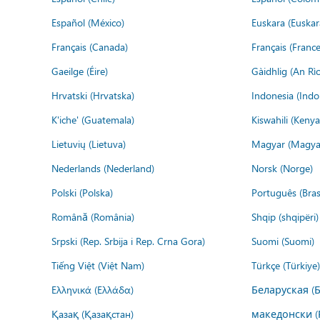
Español (México)
Euskara (Euskar
Français (Canada)
Français (France
Gaeilge (Éire)
Gàidhlig (An R
Hrvatski (Hrvatska)
Indonesia (Indo
K'iche' (Guatemala)
Kiswahili (Kenya
Lietuvių (Lietuva)
Magyar (Magya
Nederlands (Nederland)
Norsk (Norge)
Polski (Polska)
Português (Brasi
Română (România)
Shqip (shqipëri)
Srpski (Rep. Srbija i Rep. Crna Gora)
Suomi (Suomi)
Tiếng Việt (Việt Nam)
Türkçe (Türkiye)
Ελληνικά (Ελλάδα)
Беларуская (
Қазақ (Қазақстан)
македонски (