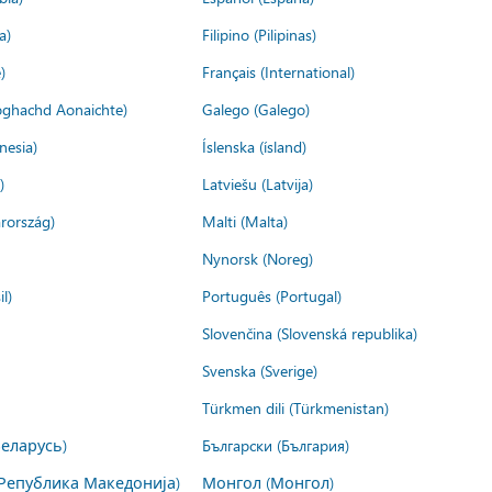
a)
Filipino (Pilipinas)
)
Français (International)
ìoghachd Aonaichte)
Galego (Galego)
nesia)
Íslenska (ísland)
)
Latviešu (Latvija)
rország)
Malti (Malta)
Nynorsk (Noreg)
l)
Português (Portugal)
Slovenčina (Slovenská republika)
Svenska (Sverige)
Türkmen dili (Türkmenistan)
Беларусь)
Български (България)
Република Македонија)
Монгол (Монгол)