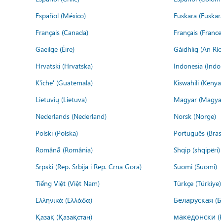
Español (México)
Euskara (Euskar
Français (Canada)
Français (France
Gaeilge (Éire)
Gàidhlig (An R
Hrvatski (Hrvatska)
Indonesia (Indo
K'iche' (Guatemala)
Kiswahili (Kenya
Lietuvių (Lietuva)
Magyar (Magya
Nederlands (Nederland)
Norsk (Norge)
Polski (Polska)
Português (Brasi
Română (România)
Shqip (shqipëri)
Srpski (Rep. Srbija i Rep. Crna Gora)
Suomi (Suomi)
Tiếng Việt (Việt Nam)
Türkçe (Türkiye)
Ελληνικά (Ελλάδα)
Беларуская (
Қазақ (Қазақстан)
македонски (