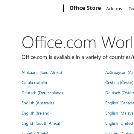
Microsoft
Office Store
Add-ins
Te
Office.com Wor
Office.com is available in a variety of countri
Afrikaans (Suid-Afrika)
Azərbaycan (Az
Català (català)
Čeština (Česko)
Deutsch (Deutschland)
Deutsch (Österr
English (Australia)
English (Canada
English (Ireland)
English (Malaysi
English (South Africa)
English (Unite
Español (Chile)
Español (Colom