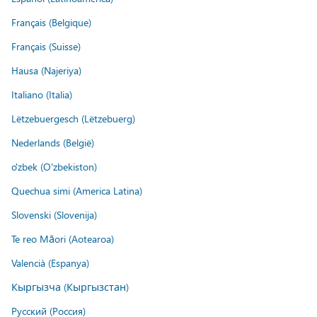
Français (Belgique)
Français (Suisse)
Hausa (Najeriya)
Italiano (Italia)
Lëtzebuergesch (Lëtzebuerg)
Nederlands (België)
o'zbek (O'zbekiston)
Quechua simi (America Latina)
Slovenski (Slovenija)
Te reo Māori (Aotearoa)
Valencià (Espanya)
Кыргызча (Кыргызстан)
Русский (Россия)