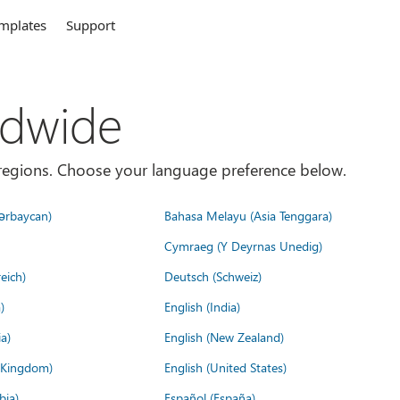
mplates
Support
ldwide
es/regions. Choose your language preference below.
ərbaycan)
Bahasa Melayu (Asia Tenggara)
Cymraeg (Y Deyrnas Unedig)
eich)
Deutsch (Schweiz)
)
English (India)
a)
English (New Zealand)
d Kingdom)
English (United States)
bia)
Español (España)