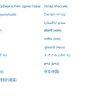
Србија и Реп. Црна Гора)
Татар (Россия)
այաստան)
עברית (ישראל)
سنڌي (پاکستان)
)
कोंकणी (भारत)
অসমীয়া (ভাৰত)
ગુજરાતી (ભારત)
ేశం)
ಕನ್ನಡ (ಭಾರತ)
ລາວ (ລາວ)
中文(中国)
국)
特別行政區)