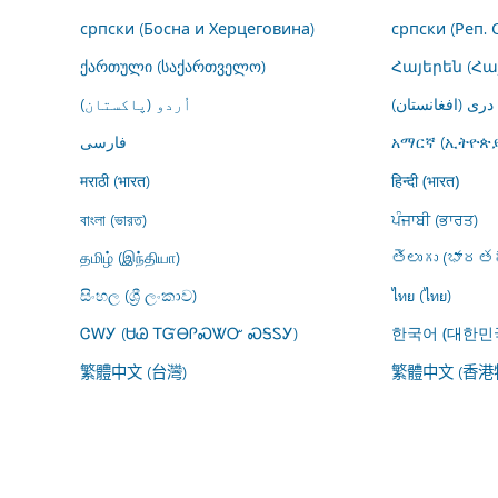
српски (Босна и Херцеговина)
српски (Реп. 
ქართული (საქართველო)
Հայերեն (Հ
درى (افغانستان)
اُردو (پاکستان)
فارسى
አማርኛ (ኢትዮጵያ
मराठी (भारत)
हिन्दी (भारत)
বাংলা (ভারত)
ਪੰਜਾਬੀ (ਭਾਰਤ)
தமிழ் (இந்தியா)
తెలుగు (భారతద
සිංහල (ශ්‍රී ලංකාව)
ไทย (ไทย)
ᏣᎳᎩ (ᏌᏊ ᎢᏳᎾᎵᏍᏔᏅ ᏍᎦᏚᎩ)
한국어 (대한민
繁體中文 (台灣)
繁體中文 (香港