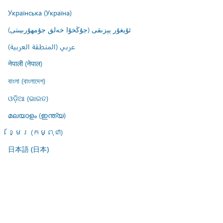
Українська (Україна)
ئۇيغۇر يېزىقى (جۇڭخۇا خەلق جۇمھۇرىيىتى)
عربي (المنطقة العربية)
नेपाली (नेपाल)
বাংলা (বাংলাদেশ)
ଓଡ଼ିଆ (ଭାରତ)
മലയാളം (ഇന്ത്യ)
ខ្មែរ (កម្ពុជា)
日本語 (日本)