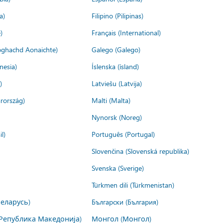
a)
Filipino (Pilipinas)
)
Français (International)
ìoghachd Aonaichte)
Galego (Galego)
nesia)
Íslenska (ísland)
)
Latviešu (Latvija)
rország)
Malti (Malta)
Nynorsk (Noreg)
l)
Português (Portugal)
Slovenčina (Slovenská republika)
Svenska (Sverige)
Türkmen dili (Türkmenistan)
Беларусь)
Български (България)
Република Македонија)
Монгол (Монгол)