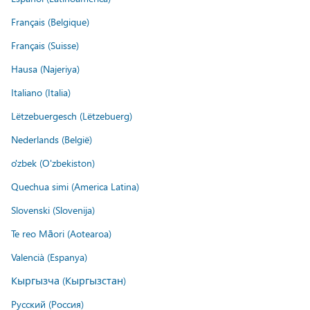
Français (Belgique)
Français (Suisse)
Hausa (Najeriya)
Italiano (Italia)
Lëtzebuergesch (Lëtzebuerg)
Nederlands (België)
o'zbek (O'zbekiston)
Quechua simi (America Latina)
Slovenski (Slovenija)
Te reo Māori (Aotearoa)
Valencià (Espanya)
Кыргызча (Кыргызстан)
Русский (Россия)