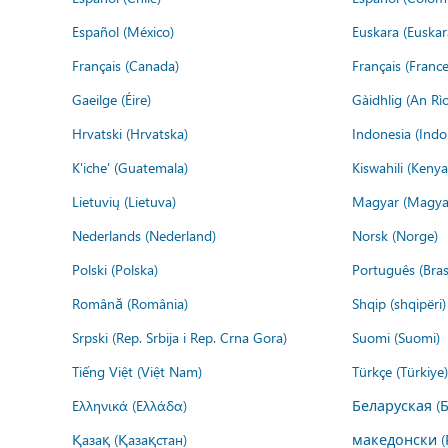
Español (México)
Euskara (Euskar
Français (Canada)
Français (France
Gaeilge (Éire)
Gàidhlig (An R
Hrvatski (Hrvatska)
Indonesia (Indo
K'iche' (Guatemala)
Kiswahili (Kenya
Lietuvių (Lietuva)
Magyar (Magya
Nederlands (Nederland)
Norsk (Norge)
Polski (Polska)
Português (Brasi
Română (România)
Shqip (shqipëri)
Srpski (Rep. Srbija i Rep. Crna Gora)
Suomi (Suomi)
Tiếng Việt (Việt Nam)
Türkçe (Türkiye)
Ελληνικά (Ελλάδα)
Беларуская (
Қазақ (Қазақстан)
македонски (