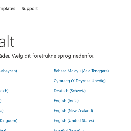
mplates
Support
alt
åder. Vælg dit foretrukne sprog nedenfor.
ərbaycan)
Bahasa Melayu (Asia Tenggara)
Cymraeg (Y Deyrnas Unedig)
eich)
Deutsch (Schweiz)
)
English (India)
a)
English (New Zealand)
d Kingdom)
English (United States)
bia)
Español (España)