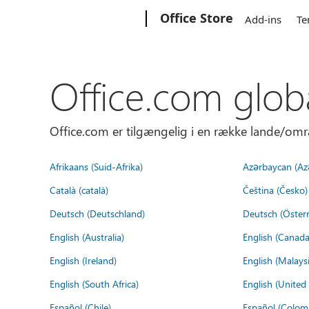
Microsoft
Office Store
Add-ins
Te
Office.com glob
Office.com er tilgængelig i en række lande/omr
Afrikaans (Suid-Afrika)
Azərbaycan (Az
Català (català)
Čeština (Česko)
Deutsch (Deutschland)
Deutsch (Österr
English (Australia)
English (Canada
English (Ireland)
English (Malaysi
English (South Africa)
English (Unite
Español (Chile)
Español (Colom