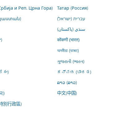
Србија и Реп. Црна Гора)
Татар (Россия)
այաստան)
עברית (ישראל)
سنڌي (پاکستان)
)
कोंकणी (भारत)
অসমীয়া (ভাৰত)
ગુજરાતી (ભારત)
ేశం)
ಕನ್ನಡ (ಭಾರತ)
ລາວ (ລາວ)
中文(中国)
국)
特別行政區)