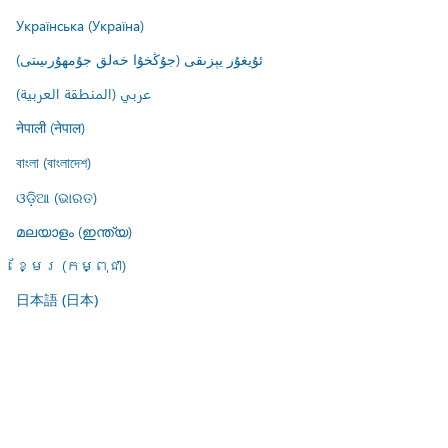
Українська (Україна)
ئۇيغۇر يېزىقى (جۇڭخۇا خەلق جۇمھۇرىيىتى)
عربي (المنطقة العربية)
नेपाली (नेपाल)
বাংলা (বাংলাদেশ)
ଓଡ଼ିଆ (ଭାରତ)
മലയാളം (ഇന്ത്യ)
ខ្មែរ (កម្ពុជា)
日本語 (日本)