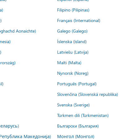
a)
Filipino (Pilipinas)
)
Français (International)
ìoghachd Aonaichte)
Galego (Galego)
nesia)
Íslenska (ísland)
)
Latviešu (Latvija)
rország)
Malti (Malta)
Nynorsk (Noreg)
l)
Português (Portugal)
Slovenčina (Slovenská republika)
Svenska (Sverige)
Türkmen dili (Türkmenistan)
Беларусь)
Български (България)
Република Македонија)
Монгол (Монгол)