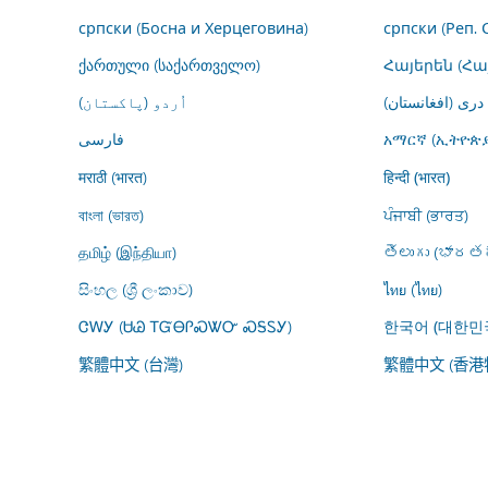
српски (Босна и Херцеговина)
српски (Реп. 
ქართული (საქართველო)
Հայերեն (Հ
درى (افغانستان)
اُردو (پاکستان)
فارسى
አማርኛ (ኢትዮጵያ
मराठी (भारत)
हिन्दी (भारत)
বাংলা (ভারত)
ਪੰਜਾਬੀ (ਭਾਰਤ)
தமிழ் (இந்தியா)
తెలుగు (భారతద
සිංහල (ශ්‍රී ලංකාව)
ไทย (ไทย)
ᏣᎳᎩ (ᏌᏊ ᎢᏳᎾᎵᏍᏔᏅ ᏍᎦᏚᎩ)
한국어 (대한민
繁體中文 (台灣)
繁體中文 (香港