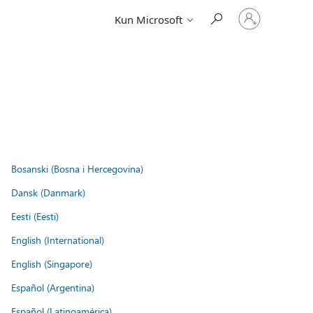
Log
Kun Microsoft
på
din
konto
Bosanski (Bosna i Hercegovina)
Dansk (Danmark)
Eesti (Eesti)
English (International)
English (Singapore)
Español (Argentina)
Español (Latinoamérica)