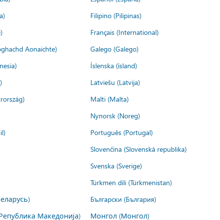
a)
Filipino (Pilipinas)
)
Français (International)
ìoghachd Aonaichte)
Galego (Galego)
nesia)
Íslenska (ísland)
)
Latviešu (Latvija)
rország)
Malti (Malta)
Nynorsk (Noreg)
l)
Português (Portugal)
Slovenčina (Slovenská republika)
Svenska (Sverige)
Türkmen dili (Türkmenistan)
Беларусь)
Български (България)
Република Македонија)
Монгол (Монгол)