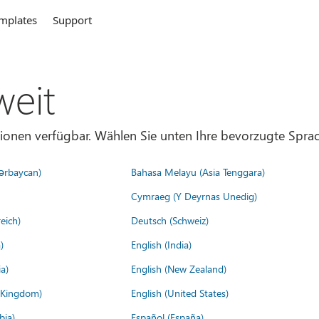
mplates
Support
weit
gionen verfügbar. Wählen Sie unten Ihre bevorzugte Sprac
ərbaycan)
Bahasa Melayu (Asia Tenggara)
Cymraeg (Y Deyrnas Unedig)
eich)
Deutsch (Schweiz)
)
English (India)
a)
English (New Zealand)
d Kingdom)
English (United States)
bia)
Español (España)