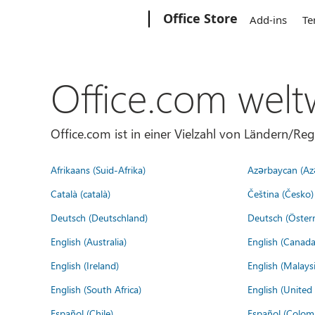
Microsoft
Office Store
Add-ins
Te
Office.com welt
Office.com ist in einer Vielzahl von Ländern/Re
Afrikaans (Suid-Afrika)
Azərbaycan (Az
Català (català)
Čeština (Česko)
Deutsch (Deutschland)
Deutsch (Österr
English (Australia)
English (Canada
English (Ireland)
English (Malaysi
English (South Africa)
English (Unite
Español (Chile)
Español (Colom