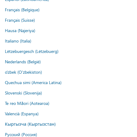
Français (Belgique)
Français (Suisse)
Hausa (Najeriya)
Italiano (Italia)
Lëtzebuergesch (Lëtzebuerg)
Nederlands (België)
o'zbek (O'zbekiston)
Quechua simi (America Latina)
Slovenski (Slovenija)
Te reo Māori (Aotearoa)
Valencià (Espanya)
Кыргызча (Кыргызстан)
Русский (Россия)