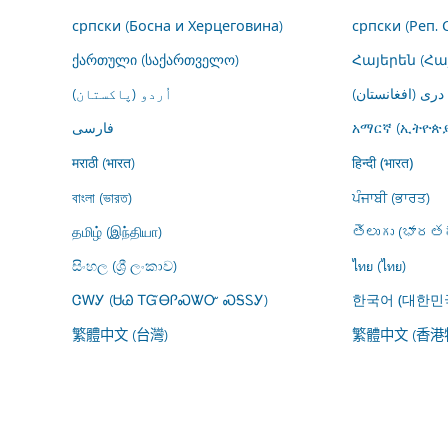
српски (Босна и Херцеговина)
српски (Реп. 
ქართული (საქართველო)
Հայերեն (Հ
درى (افغانستان)
اُردو (پاکستان)
فارسى
አማርኛ (ኢትዮጵያ
मराठी (भारत)
हिन्दी (भारत)
বাংলা (ভারত)
ਪੰਜਾਬੀ (ਭਾਰਤ)
தமிழ் (இந்தியா)
తెలుగు (భారతద
සිංහල (ශ්‍රී ලංකාව)
ไทย (ไทย)
ᏣᎳᎩ (ᏌᏊ ᎢᏳᎾᎵᏍᏔᏅ ᏍᎦᏚᎩ)
한국어 (대한민
繁體中文 (台灣)
繁體中文 (香港