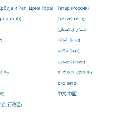
Србија и Реп. Црна Гора)
Татар (Россия)
այաստան)
עברית (ישראל)
سنڌي (پاکستان)
)
कोंकणी (भारत)
অসমীয়া (ভাৰত)
ગુજરાતી (ભારત)
ేశం)
ಕನ್ನಡ (ಭಾರತ)
ລາວ (ລາວ)
中文(中国)
국)
特別行政區)