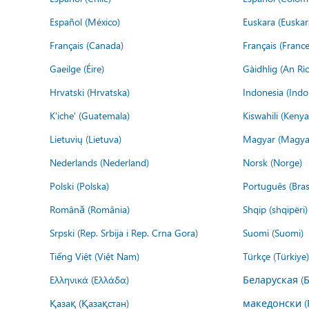
Español (México)
Euskara (Euskar
Français (Canada)
Français (France
Gaeilge (Éire)
Gàidhlig (An R
Hrvatski (Hrvatska)
Indonesia (Indo
K'iche' (Guatemala)
Kiswahili (Kenya
Lietuvių (Lietuva)
Magyar (Magya
Nederlands (Nederland)
Norsk (Norge)
Polski (Polska)
Português (Brasi
Română (România)
Shqip (shqipëri)
Srpski (Rep. Srbija i Rep. Crna Gora)
Suomi (Suomi)
Tiếng Việt (Việt Nam)
Türkçe (Türkiye)
Ελληνικά (Ελλάδα)
Беларуская (
Қазақ (Қазақстан)
македонски (