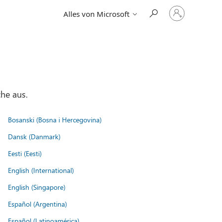
Bei
Alles von Microsoft
Ihrem
Konto
anmelden
he aus.
Bosanski (Bosna i Hercegovina)
Dansk (Danmark)
Eesti (Eesti)
English (International)
English (Singapore)
Español (Argentina)
Español (Latinoamérica)