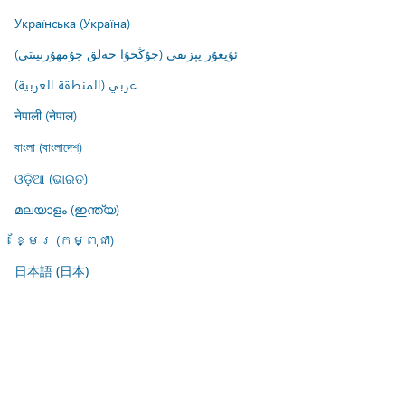
Українська (Україна)
ئۇيغۇر يېزىقى (جۇڭخۇا خەلق جۇمھۇرىيىتى)
عربي (المنطقة العربية)
नेपाली (नेपाल)
বাংলা (বাংলাদেশ)
ଓଡ଼ିଆ (ଭାରତ)
മലയാളം (ഇന്ത്യ)
ខ្មែរ (កម្ពុជា)
日本語 (日本)