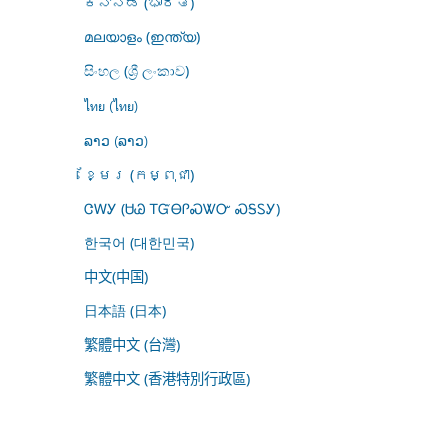
ಕನ್ನಡ (ಭಾರತ)
മലയാളം (ഇന്ത്യ)
සිංහල (ශ්‍රී ලංකාව)
ไทย (ไทย)
ລາວ (ລາວ)
ខ្មែរ (កម្ពុជា)
ᏣᎳᎩ (ᏌᏊ ᎢᏳᎾᎵᏍᏔᏅ ᏍᎦᏚᎩ)
한국어 (대한민국)
中文(中国)
日本語 (日本)
繁體中文 (台灣)
繁體中文 (香港特別行政區)