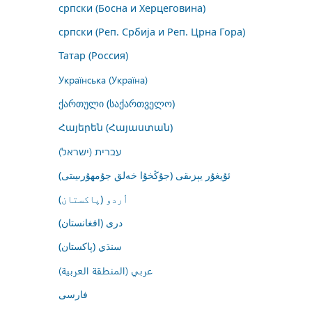
српски (Босна и Херцеговина)
српски (Реп. Србија и Реп. Црна Гора)
Татар (Россия)
Українська (Україна)
ქართული (საქართველო)
Հայերեն (Հայաստան)
עברית (ישראל)
ئۇيغۇر يېزىقى (جۇڭخۇا خەلق جۇمھۇرىيىتى)
اُردو (پاکستان)
درى (افغانستان)
سنڌي (پاکستان)
عربي (المنطقة العربية)
فارسى