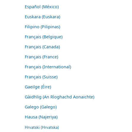
Español (México)
Euskara (Euskara)
Filipino (Pilipinas)
Français (Belgique)
Français (Canada)
Français (France)
Français (International)
Français (Suisse)
Gaeilge (Éire)
Gàidhlig (An Rìoghachd Aonaichte)
Galego (Galego)
Hausa (Najeriya)
Hrvatski (Hrvatska)