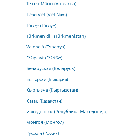
Te reo Māori (Aotearoa)
Tiếng Việt (Việt Nam)
Türkçe (Türkiye)
Türkmen dili (Türkmenistan)
Valencià (Espanya)
Ελληνικά (Ελλάδα)
Беларуская (Беларусь)
Български (България)
Кыргызча (Кыргызстан)
Қазақ (Қазақстан)
македонски (Република Македонија)
Монгол (Монгол)
Русский (Россия)