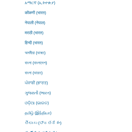
አማርኛ (ኢትዮጵያ)
कोंकणी (भारत)
नेपाली (नेपाल)
मराठी (भारत)
हिन्दी (भारत)
অসমীয়া (ভাৰত)
বাংলা (বাংলাদেশ)
বাংলা (ভারত)
ਪੰਜਾਬੀ (ਭਾਰਤ)
ગુજરાતી (ભારત)
ଓଡ଼ିଆ (ଭାରତ)
தமிழ் (இந்தியா)
తెలుగు (భారతదేశం)