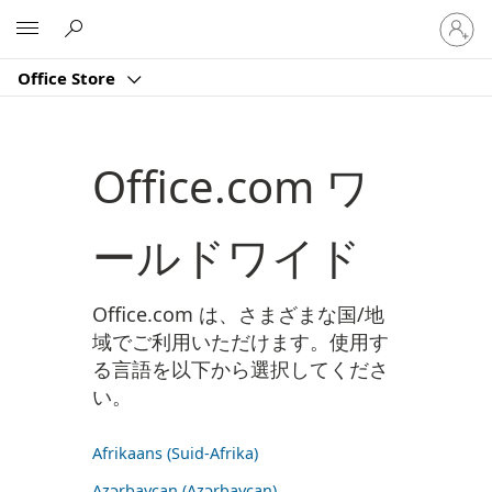
ア
Microsoft
カ
ウ
Office Store
ン
ト
に
サ
Office.com ワ
イ
ン
イ
ールドワイド
ン
す
る
Office.com は、さまざまな国/地
域でご利用いただけます。使用す
る言語を以下から選択してくださ
い。
Afrikaans (Suid-Afrika)
Azərbaycan (Azərbaycan)