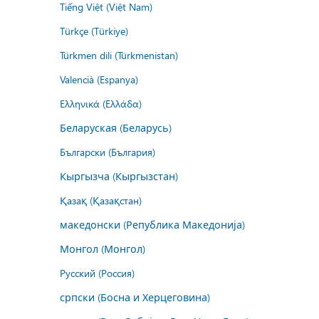
Tiếng Việt (Việt Nam)
Türkçe (Türkiye)
Türkmen dili (Türkmenistan)
Valencià (Espanya)
Ελληνικά (Ελλάδα)
Беларуская (Беларусь)
Български (България)
Кыргызча (Кыргызстан)
Қазақ (Қазақстан)
македонски (Република Македонија)
Монгол (Монгол)
Русский (Россия)
српски (Босна и Херцеговина)