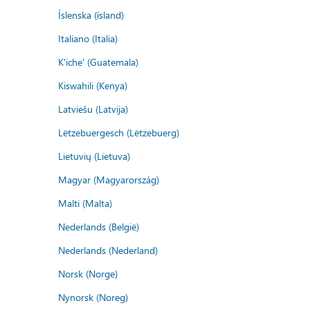
Íslenska (ísland)
Italiano (Italia)
K'iche' (Guatemala)
Kiswahili (Kenya)
Latviešu (Latvija)
Lëtzebuergesch (Lëtzebuerg)
Lietuvių (Lietuva)
Magyar (Magyarország)
Malti (Malta)
Nederlands (België)
Nederlands (Nederland)
Norsk (Norge)
Nynorsk (Noreg)