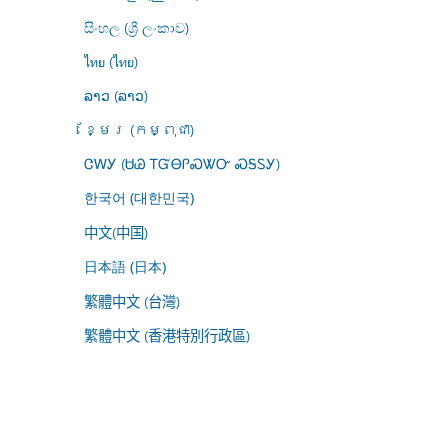
සිංහල (ශ්‍රී ලංකාව)
ไทย (ไทย)
ລາວ (ລາວ)
ខ្មែរ (កម្ពុជា)
ᏣᎳᎩ (ᏌᏊ ᎢᏳᎾᎵᏍᏔᏅ ᏍᎦᏚᎩ)
한국어 (대한민국)
中文(中国)
日本語 (日本)
繁體中文 (台灣)
繁體中文 (香港特別行政區)