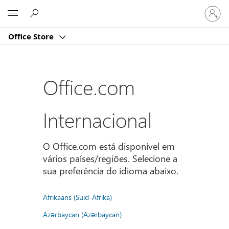
Iniciar
Microsoft
sessão
na
Office Store
conta
Office.com
Internacional
O Office.com está disponível em
vários países/regiões. Selecione a
sua preferência de idioma abaixo.
Afrikaans (Suid-Afrika)
Azərbaycan (Azərbaycan)