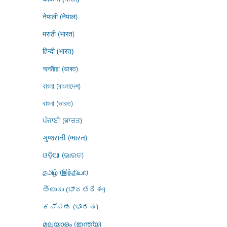
नेपाली (नेपाल)
मराठी (भारत)
हिन्दी (भारत)
অসমীয়া (ভাৰত)
বাংলা (বাংলাদেশ)
বাংলা (ভারত)
ਪੰਜਾਬੀ (ਭਾਰਤ)
ગુજરાતી (ભારત)
ଓଡ଼ିଆ (ଭାରତ)
தமிழ் (இந்தியா)
తెలుగు (భారతదేశం)
ಕನ್ನಡ (ಭಾರತ)
മലയാളം (ഇന്ത്യ)