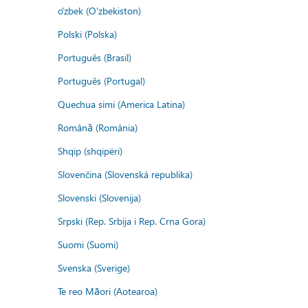
o'zbek (O'zbekiston)
Polski (Polska)
Português (Brasil)
Português (Portugal)
Quechua simi (America Latina)
Română (România)
Shqip (shqipëri)
Slovenčina (Slovenská republika)
Slovenski (Slovenija)
Srpski (Rep. Srbija i Rep. Crna Gora)
Suomi (Suomi)
Svenska (Sverige)
Te reo Māori (Aotearoa)