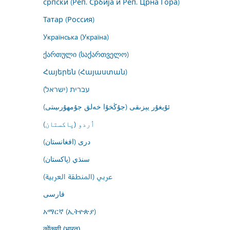
српски (Реп. Србија и Реп. Црна Гора)
Татар (Россия)
Українська (Україна)
ქართული (საქართველო)
Հայերեն (Հայաստան)
עברית (ישראל)
ئۇيغۇر يېزىقى (جۇڭخۇا خەلق جۇمھۇرىيىتى)
اُردو (پاکستان)
درى (افغانستان)
سنڌي (پاکستان)
عربي (المنطقة العربية)
فارسى
አማርኛ (ኢትዮጵያ)
कोंकणी (भारत)