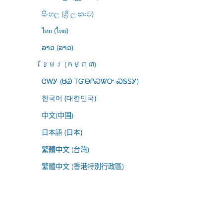
සිංහල (ශ්‍රී ලංකාව)
ไทย (ไทย)
ລາວ (ລາວ)
ខ្មែរ (កម្ពុជា)
ᏣᎳᎩ (ᏌᏊ ᎢᏳᎾᎵᏍᏔᏅ ᏍᎦᏚᎩ)
한국어 (대한민국)
中文(中国)
日本語 (日本)
繁體中文 (台灣)
繁體中文 (香港特別行政區)