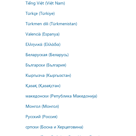
Tiếng Việt (Việt Nam)
Türkçe (Türkiye)
Türkmen dili (Türkmenistan)
Valencià (Espanya)
Ελληνικά (Ελλάδα)
Беларуская (Беларусь)
Български (България)
Кыргызча (Кыргызстан)
Қазақ (Қазақстан)
македонски (Република Македонија)
Монгол (Монгол)
Русский (Россия)
српски (Босна и Херцеговина)