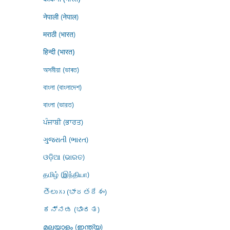
नेपाली (नेपाल)
मराठी (भारत)
हिन्दी (भारत)
অসমীয়া (ভাৰত)
বাংলা (বাংলাদেশ)
বাংলা (ভারত)
ਪੰਜਾਬੀ (ਭਾਰਤ)
ગુજરાતી (ભારત)
ଓଡ଼ିଆ (ଭାରତ)
தமிழ் (இந்தியா)
తెలుగు (భారతదేశం)
ಕನ್ನಡ (ಭಾರತ)
മലയാളം (ഇന്ത്യ)