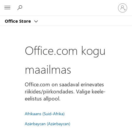
Logige
Microsoft
sisse
oma
Office Store
kontole
Office.com kogu
maailmas
Office.com on saadaval erinevates
riikides/piirkondades. Valige keele-
eelistus allpool.
Afrikaans (Suid-Afrika)
Azərbaycan (Azərbaycan)