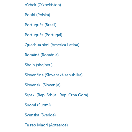
o'zbek (O'zbekiston)
Polski (Polska)
Português (Brasil)
Português (Portugal)
Quechua simi (America Latina)
Română (România)
Shqip (shqipëri)
Slovenčina (Slovenská republika)
Slovenski (Slovenija)
Srpski (Rep. Srbija i Rep. Crna Gora)
Suomi (Suomi)
Svenska (Sverige)
Te reo Māori (Aotearoa)