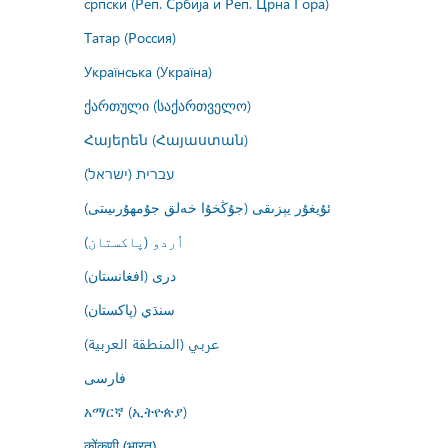
српски (Реп. Србија и Реп. Црна Гора)
Татар (Россия)
Українська (Україна)
ქართული (საქართველო)
Հայերեն (Հայաստան)
עברית (ישראל)
ئۇيغۇر يېزىقى (جۇڭخۇا خەلق جۇمھۇرىيىتى)
اُردو (پاکستان)
درى (افغانستان)
سنڌي (پاکستان)
عربي (المنطقة العربية)
فارسى
አማርኛ (ኢትዮጵያ)
कोंकणी (भारत)