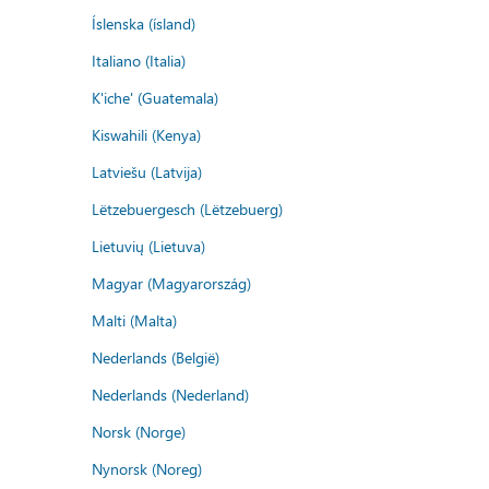
Íslenska (ísland)
Italiano (Italia)
K'iche' (Guatemala)
Kiswahili (Kenya)
Latviešu (Latvija)
Lëtzebuergesch (Lëtzebuerg)
Lietuvių (Lietuva)
Magyar (Magyarország)
Malti (Malta)
Nederlands (België)
Nederlands (Nederland)
Norsk (Norge)
Nynorsk (Noreg)