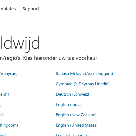
mplates
Support
ldwijd
n/regio's. Kies hieronder uw taalvoorkeur.
ərbaycan)
Bahasa Melayu (Asia Tenggara)
Cymraeg (Y Deyrnas Unedig)
eich)
Deutsch (Schweiz)
)
English (India)
a)
English (New Zealand)
d Kingdom)
English (United States)
bia)
Español (España)