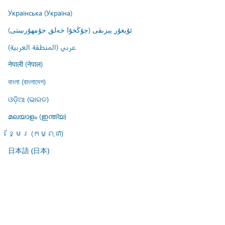
Українська (Україна)
ئۇيغۇر يېزىقى (جۇڭخۇا خەلق جۇمھۇرىيىتى)
عربي (المنطقة العربية)
नेपाली (नेपाल)
বাংলা (বাংলাদেশ)
ଓଡ଼ିଆ (ଭାରତ)
മലയാളം (ഇന്ത്യ)
ខ្មែរ (កម្ពុជា)
日本語 (日本)