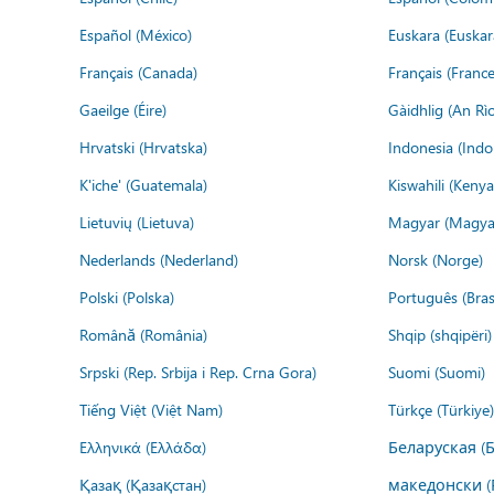
Español (México)
Euskara (Euskar
Français (Canada)
Français (France
Gaeilge (Éire)
Gàidhlig (An R
Hrvatski (Hrvatska)
Indonesia (Indo
K'iche' (Guatemala)
Kiswahili (Kenya
Lietuvių (Lietuva)
Magyar (Magya
Nederlands (Nederland)
Norsk (Norge)
Polski (Polska)
Português (Brasi
Română (România)
Shqip (shqipëri)
Srpski (Rep. Srbija i Rep. Crna Gora)
Suomi (Suomi)
Tiếng Việt (Việt Nam)
Türkçe (Türkiye)
Ελληνικά (Ελλάδα)
Беларуская (
Қазақ (Қазақстан)
македонски (