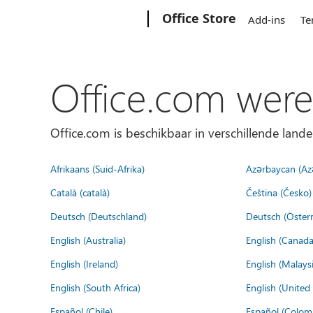
Microsoft
Office Store
Add-ins
Te
Office.com were
Office.com is beschikbaar in verschillende lande
Afrikaans (Suid-Afrika)
Azərbaycan (Az
Català (català)
Čeština (Česko)
Deutsch (Deutschland)
Deutsch (Österr
English (Australia)
English (Canada
English (Ireland)
English (Malaysi
English (South Africa)
English (Unite
Español (Chile)
Español (Colom