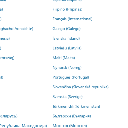
a)
Filipino (Pilipinas)
)
Français (International)
ìoghachd Aonaichte)
Galego (Galego)
nesia)
Íslenska (ísland)
)
Latviešu (Latvija)
rország)
Malti (Malta)
Nynorsk (Noreg)
l)
Português (Portugal)
Slovenčina (Slovenská republika)
Svenska (Sverige)
Türkmen dili (Türkmenistan)
Беларусь)
Български (България)
Република Македонија)
Монгол (Монгол)