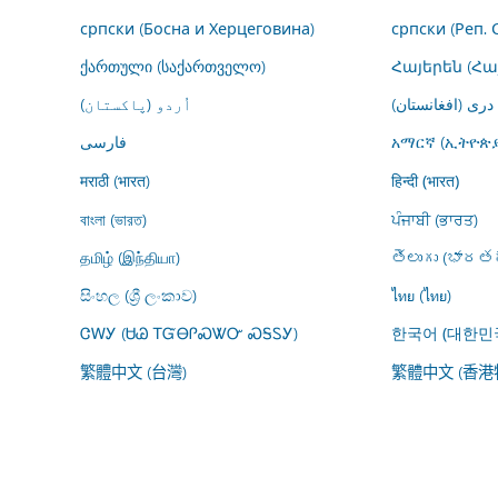
српски (Босна и Херцеговина)
српски (Реп. 
ქართული (საქართველო)
Հայերեն (Հ
درى (افغانستان)
اُردو (پاکستان)
فارسى
አማርኛ (ኢትዮጵያ
मराठी (भारत)
हिन्दी (भारत)
বাংলা (ভারত)
ਪੰਜਾਬੀ (ਭਾਰਤ)
தமிழ் (இந்தியா)
తెలుగు (భారతద
සිංහල (ශ්‍රී ලංකාව)
ไทย (ไทย)
ᏣᎳᎩ (ᏌᏊ ᎢᏳᎾᎵᏍᏔᏅ ᏍᎦᏚᎩ)
한국어 (대한민
繁體中文 (台灣)
繁體中文 (香港