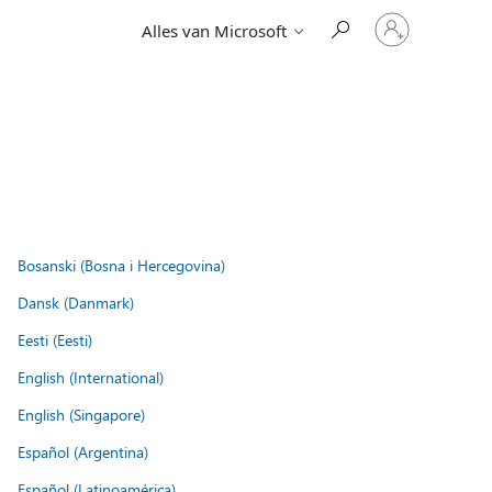
Meld
Alles van Microsoft
je
aan
bij
je
account
Bosanski (Bosna i Hercegovina)
Dansk (Danmark)
Eesti (Eesti)
English (International)
English (Singapore)
Español (Argentina)
Español (Latinoamérica)