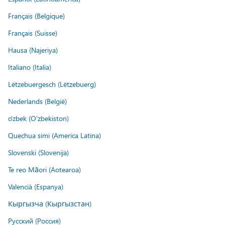
Français (Belgique)
Français (Suisse)
Hausa (Najeriya)
Italiano (Italia)
Lëtzebuergesch (Lëtzebuerg)
Nederlands (België)
o'zbek (O'zbekiston)
Quechua simi (America Latina)
Slovenski (Slovenija)
Te reo Māori (Aotearoa)
Valencià (Espanya)
Кыргызча (Кыргызстан)
Русский (Россия)