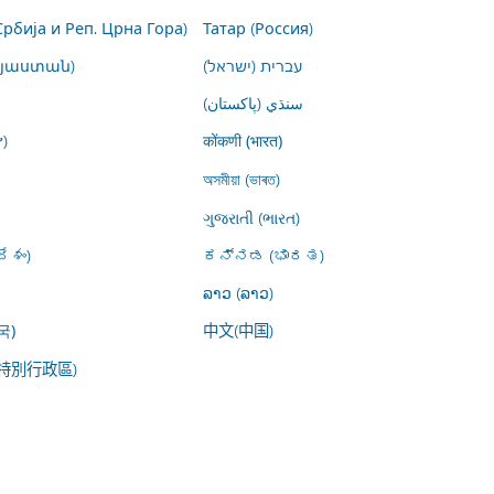
Србија и Реп. Црна Гора)
Татар (Россия)
այաստան)
עברית (ישראל)
سنڌي (پاکستان)
)
कोंकणी (भारत)
অসমীয়া (ভাৰত)
ગુજરાતી (ભારત)
ేశం)
ಕನ್ನಡ (ಭಾರತ)
ລາວ (ລາວ)
中文(中国)
국)
特別行政區)