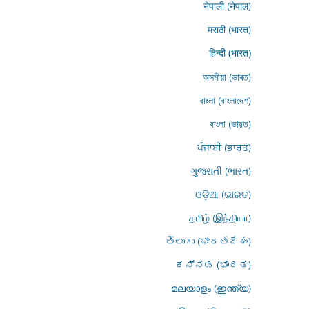
नेपाली (नेपाल)
मराठी (भारत)
हिन्दी (भारत)
অসমীয়া (ভাৰত)
বাংলা (বাংলাদেশ)
বাংলা (ভারত)
ਪੰਜਾਬੀ (ਭਾਰਤ)
ગુજરાતી (ભારત)
ଓଡ଼ିଆ (ଭାରତ)
தமிழ் (இந்தியா)
తెలుగు (భారతదేశం)
ಕನ್ನಡ (ಭಾರತ)
മലയാളം (ഇന്ത്യ)