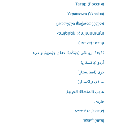
Татар (Россия)
Українська (Україна)
ქართული (საქართველო)
Հայերեն (Հայաստան)
עברית (ישראל)
ئۇيغۇر يېزىقى (جۇڭخۇا خەلق جۇمھۇرىيىتى)
اُردو (پاکستان)
درى (افغانستان)
سنڌي (پاکستان)
عربي (المنطقة العربية)
فارسى
አማርኛ (ኢትዮጵያ)
कोंकणी (भारत)