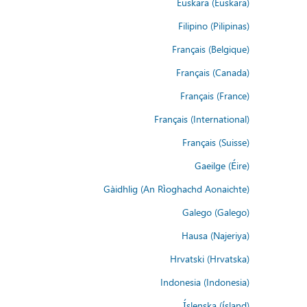
Euskara (Euskara)
Filipino (Pilipinas)
Français (Belgique)
Français (Canada)
Français (France)
Français (International)
Français (Suisse)
Gaeilge (Éire)
Gàidhlig (An Rìoghachd Aonaichte)
Galego (Galego)
Hausa (Najeriya)
Hrvatski (Hrvatska)
Indonesia (Indonesia)
Íslenska (ísland)