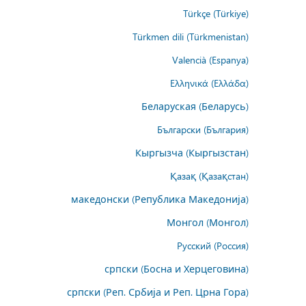
Türkçe (Türkiye)
Türkmen dili (Türkmenistan)
Valencià (Espanya)
Ελληνικά (Ελλάδα)
Беларуская (Беларусь)
Български (България)
Кыргызча (Кыргызстан)
Қазақ (Қазақстан)
македонски (Република Македонија)
Монгол (Монгол)
Русский (Россия)
српски (Босна и Херцеговина)
српски (Реп. Србија и Реп. Црна Гора)