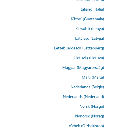
Italiano (Italia)
K'iche' (Guatemala)
Kiswahili (Kenya)
Latviešu (Latvija)
Lëtzebuergesch (Lëtzebuerg)
Lietuvių (Lietuva)
Magyar (Magyarország)
Malti (Malta)
Nederlands (België)
Nederlands (Nederland)
Norsk (Norge)
Nynorsk (Noreg)
o'zbek (O'zbekiston)