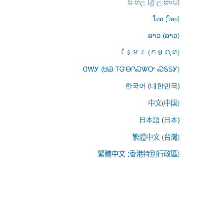
සිංහල (ශ්‍රී ලංකාව)
ไทย (ไทย)
ລາວ (ລາວ)
ខ្មែរ (កម្ពុជា)
ᏣᎳᎩ (ᏌᏊ ᎢᏳᎾᎵᏍᏔᏅ ᏍᎦᏚᎩ)
한국어 (대한민국)
中文(中国)
日本語 (日本)
繁體中文 (台灣)
繁體中文 (香港特別行政區)