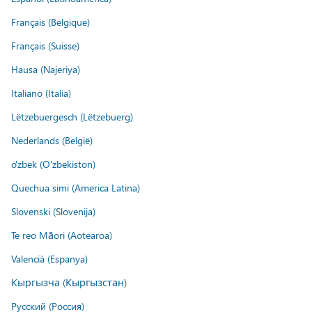
Français (Belgique)
Français (Suisse)
Hausa (Najeriya)
Italiano (Italia)
Lëtzebuergesch (Lëtzebuerg)
Nederlands (België)
o'zbek (O'zbekiston)
Quechua simi (America Latina)
Slovenski (Slovenija)
Te reo Māori (Aotearoa)
Valencià (Espanya)
Кыргызча (Кыргызстан)
Русский (Россия)