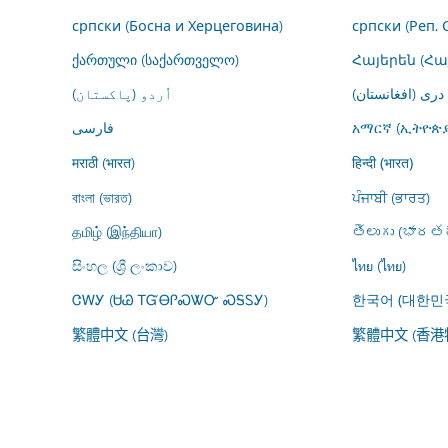
српски (Босна и Херцеговина)
српски (Реп. 
ქართული (საქართველო)
Հայերեն (Հ
درى (افغانستان)
اُردو (پاکستان)
فارسى
አማርኛ (ኢትዮጵያ
मराठी (भारत)
हिन्दी (भारत)
বাংলা (ভারত)
ਪੰਜਾਬੀ (ਭਾਰਤ)
தமிழ் (இந்தியா)
తెలుగు (భారతద
සිංහල (ශ්‍රී ලංකාව)
ไทย (ไทย)
ᏣᎳᎩ (ᏌᏊ ᎢᏳᎾᎵᏍᏔᏅ ᏍᎦᏚᎩ)
한국어 (대한민
繁體中文 (台灣)
繁體中文 (香港