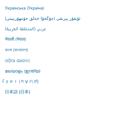
Українська (Україна)
ئۇيغۇر يېزىقى (جۇڭخۇا خەلق جۇمھۇرىيىتى)
عربي (المنطقة العربية)
नेपाली (नेपाल)
বাংলা (বাংলাদেশ)
ଓଡ଼ିଆ (ଭାରତ)
മലയാളം (ഇന്ത്യ)
ខ្មែរ (កម្ពុជា)
日本語 (日本)