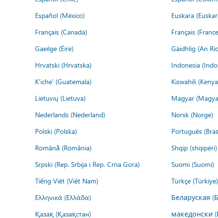
Español (México)
Euskara (Euskar
Français (Canada)
Français (France
Gaeilge (Éire)
Gàidhlig (An R
Hrvatski (Hrvatska)
Indonesia (Indo
K'iche' (Guatemala)
Kiswahili (Kenya
Lietuvių (Lietuva)
Magyar (Magya
Nederlands (Nederland)
Norsk (Norge)
Polski (Polska)
Português (Brasi
Română (România)
Shqip (shqipëri)
Srpski (Rep. Srbija i Rep. Crna Gora)
Suomi (Suomi)
Tiếng Việt (Việt Nam)
Türkçe (Türkiye)
Ελληνικά (Ελλάδα)
Беларуская (
Қазақ (Қазақстан)
македонски (