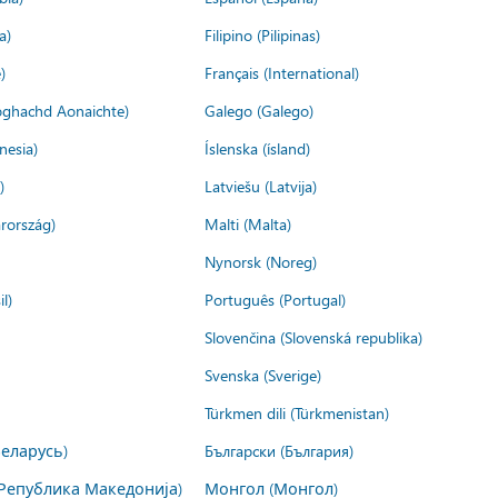
a)
Filipino (Pilipinas)
)
Français (International)
ìoghachd Aonaichte)
Galego (Galego)
nesia)
Íslenska (ísland)
)
Latviešu (Latvija)
rország)
Malti (Malta)
Nynorsk (Noreg)
l)
Português (Portugal)
Slovenčina (Slovenská republika)
Svenska (Sverige)
Türkmen dili (Türkmenistan)
Беларусь)
Български (България)
Република Македонија)
Монгол (Монгол)