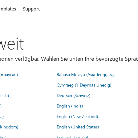
mplates
Support
weit
gionen verfügbar. Wählen Sie unten Ihre bevorzugte Sprac
ərbaycan)
Bahasa Melayu (Asia Tenggara)
Cymraeg (Y Deyrnas Unedig)
eich)
Deutsch (Schweiz)
)
English (India)
a)
English (New Zealand)
d Kingdom)
English (United States)
bia)
Español (España)