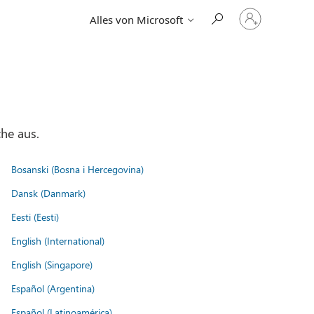
Bei
Alles von Microsoft
Ihrem
Konto
anmelden
he aus.
Bosanski (Bosna i Hercegovina)
Dansk (Danmark)
Eesti (Eesti)
English (International)
English (Singapore)
Español (Argentina)
Español (Latinoamérica)