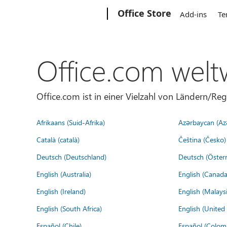
Microsoft
Office Store
Add-ins
Te
Office.com welt
Office.com ist in einer Vielzahl von Ländern/Re
Afrikaans (Suid-Afrika)
Azərbaycan (Az
Català (català)
Čeština (Česko)
Deutsch (Deutschland)
Deutsch (Österr
English (Australia)
English (Canada
English (Ireland)
English (Malaysi
English (South Africa)
English (Unite
Español (Chile)
Español (Colom