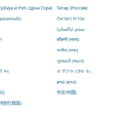
Србија и Реп. Црна Гора)
Татар (Россия)
այաստան)
עברית (ישראל)
سنڌي (پاکستان)
)
कोंकणी (भारत)
অসমীয়া (ভাৰত)
ગુજરાતી (ભારત)
ేశం)
ಕನ್ನಡ (ಭಾರತ)
ລາວ (ລາວ)
中文(中国)
국)
特別行政區)