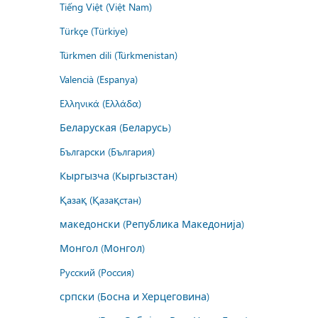
Tiếng Việt (Việt Nam)
Türkçe (Türkiye)
Türkmen dili (Türkmenistan)
Valencià (Espanya)
Ελληνικά (Ελλάδα)
Беларуская (Беларусь)
Български (България)
Кыргызча (Кыргызстан)
Қазақ (Қазақстан)
македонски (Република Македонија)
Монгол (Монгол)
Русский (Россия)
српски (Босна и Херцеговина)