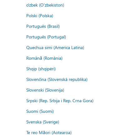
o'zbek (O'zbekiston)
Polski (Polska)
Português (Brasil)
Português (Portugal)
Quechua simi (America Latina)
Română (România)
Shqip (shqipëri)
Slovenčina (Slovenská republika)
Slovenski (Slovenija)
Srpski (Rep. Srbija i Rep. Crna Gora)
Suomi (Suomi)
Svenska (Sverige)
Te reo Māori (Aotearoa)