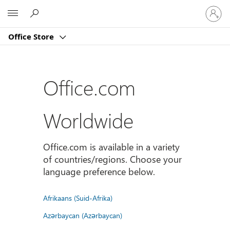
Sign
Microsoft
in
to
Office Store
your
account
Office.com
Worldwide
Office.com is available in a variety
of countries/regions. Choose your
language preference below.
Afrikaans (Suid-Afrika)
Azərbaycan (Azərbaycan)