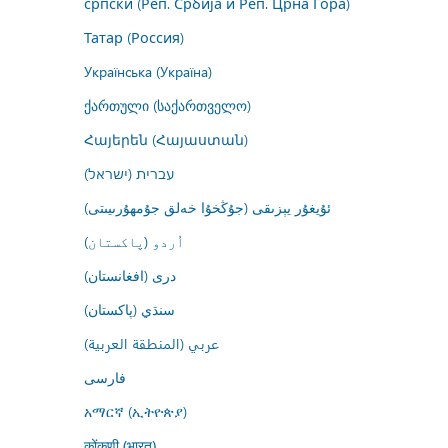
српски (Реп. Србија и Реп. Црна Гора)
Татар (Россия)
Українська (Україна)
ქართული (საქართველო)
Հայերեն (Հայաստան)
עברית (ישראל)
ئۇيغۇر يېزىقى (جۇڭخۇا خەلق جۇمھۇرىيىتى)
اُردو (پاکستان)
درى (افغانستان)
سنڌي (پاکستان)
عربي (المنطقة العربية)
فارسى
አማርኛ (ኢትዮጵያ)
कोंकणी (भारत)