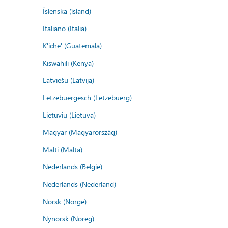
Íslenska (ísland)
Italiano (Italia)
K'iche' (Guatemala)
Kiswahili (Kenya)
Latviešu (Latvija)
Lëtzebuergesch (Lëtzebuerg)
Lietuvių (Lietuva)
Magyar (Magyarország)
Malti (Malta)
Nederlands (België)
Nederlands (Nederland)
Norsk (Norge)
Nynorsk (Noreg)