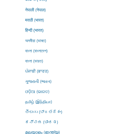
नेपाली (नेपाल)
मराठी (भारत)
हिन्दी (भारत)
অসমীয়া (ভাৰত)
বাংলা (বাংলাদেশ)
বাংলা (ভারত)
ਪੰਜਾਬੀ (ਭਾਰਤ)
ગુજરાતી (ભારત)
ଓଡ଼ିଆ (ଭାରତ)
தமிழ் (இந்தியா)
తెలుగు (భారతదేశం)
ಕನ್ನಡ (ಭಾರತ)
മലയാളം (ഇന്ത്യ)