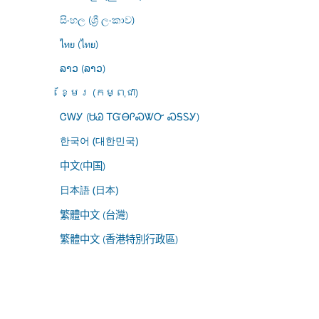
සිංහල (ශ්‍රී ලංකාව)
ไทย (ไทย)
ລາວ (ລາວ)
ខ្មែរ (កម្ពុជា)
ᏣᎳᎩ (ᏌᏊ ᎢᏳᎾᎵᏍᏔᏅ ᏍᎦᏚᎩ)
한국어 (대한민국)
中文(中国)
日本語 (日本)
繁體中文 (台灣)
繁體中文 (香港特別行政區)