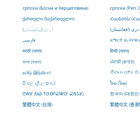
српски (Босна и Херцеговина)
српски (Реп. 
ქართული (საქართველო)
Հայերեն (Հ
اُردو (پاکستان)
درى (افغانستان)
فارسى
አማርኛ (ኢትዮጵያ
मराठी (भारत)
हिन्दी (भारत)
বাংলা (ভারত)
ਪੰਜਾਬੀ (ਭਾਰਤ)
தமிழ் (இந்தியா)
తెలుగు (భారతద
සිංහල (ශ්‍රී ලංකාව)
ไทย (ไทย)
ᏣᎳᎩ (ᏌᏊ ᎢᏳᎾᎵᏍᏔᏅ ᏍᎦᏚᎩ)
한국어 (대한민
繁體中文 (台灣)
繁體中文 (香港