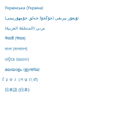
Українська (Україна)
ئۇيغۇر يېزىقى (جۇڭخۇا خەلق جۇمھۇرىيىتى)
عربي (المنطقة العربية)
नेपाली (नेपाल)
বাংলা (বাংলাদেশ)
ଓଡ଼ିଆ (ଭାରତ)
മലയാളം (ഇന്ത്യ)
ខ្មែរ (កម្ពុជា)
日本語 (日本)