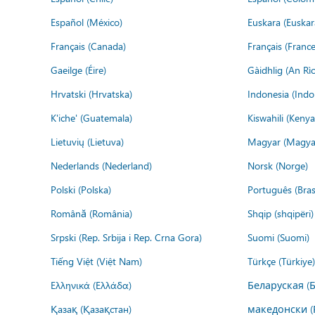
Español (México)
Euskara (Euskar
Français (Canada)
Français (France
Gaeilge (Éire)
Gàidhlig (An R
Hrvatski (Hrvatska)
Indonesia (Indo
K'iche' (Guatemala)
Kiswahili (Kenya
Lietuvių (Lietuva)
Magyar (Magya
Nederlands (Nederland)
Norsk (Norge)
Polski (Polska)
Português (Brasi
Română (România)
Shqip (shqipëri)
Srpski (Rep. Srbija i Rep. Crna Gora)
Suomi (Suomi)
Tiếng Việt (Việt Nam)
Türkçe (Türkiye)
Ελληνικά (Ελλάδα)
Беларуская (
Қазақ (Қазақстан)
македонски (