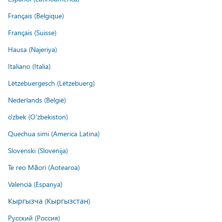
Français (Belgique)
Français (Suisse)
Hausa (Najeriya)
Italiano (Italia)
Lëtzebuergesch (Lëtzebuerg)
Nederlands (België)
o'zbek (O'zbekiston)
Quechua simi (America Latina)
Slovenski (Slovenija)
Te reo Māori (Aotearoa)
Valencià (Espanya)
Кыргызча (Кыргызстан)
Русский (Россия)