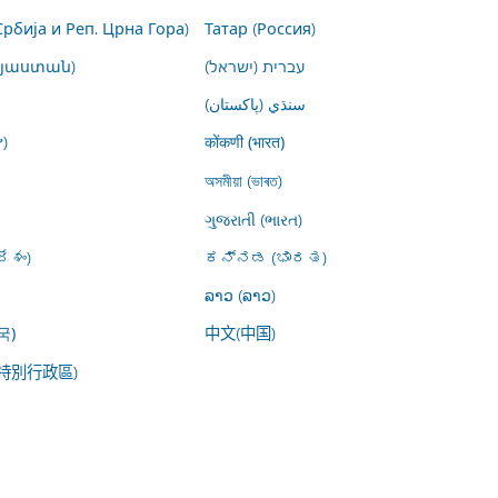
Србија и Реп. Црна Гора)
Татар (Россия)
այաստան)
עברית (ישראל)
سنڌي (پاکستان)
)
कोंकणी (भारत)
অসমীয়া (ভাৰত)
ગુજરાતી (ભારત)
ేశం)
ಕನ್ನಡ (ಭಾರತ)
ລາວ (ລາວ)
中文(中国)
국)
特別行政區)