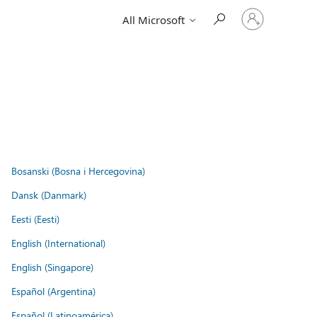
Sign
All Microsoft
in
to
your
account
Bosanski (Bosna i Hercegovina)
Dansk (Danmark)
Eesti (Eesti)
English (International)
English (Singapore)
Español (Argentina)
Español (Latinoamérica)