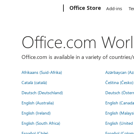
Microsoft
Office Store
Add-ins
Te
Office.com Wor
Office.com is available in a variety of countri
Afrikaans (Suid-Afrika)
Azərbaycan (Az
Català (català)
Čeština (Česko)
Deutsch (Deutschland)
Deutsch (Österr
English (Australia)
English (Canada
English (Ireland)
English (Malaysi
English (South Africa)
English (Unite
Español (Chile)
Español (Colom